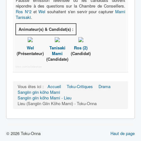
Fausse émission télévisée où les candidats doivent
répondre à des questions sur la Chambre de Conseillers.
Ros N°2
et
Wel
souhaitent s'en servir pour capturer
Mami
Tanisaki
.
Animateur(s) & Candidat(s) :
Wel
Tanisaki
Ros (2)
(Présentateur)
Mami
(Candidat)
(Candidate)
More Joomla Extensions
Vous êtes ici :
Accueil
Toku-Critiques
Drama
Sangiin giin kôho Mami
Sangiin giin kôho Mami - Lieu
Lieu (Sangiin Giin Kôho Mami) - Toku-Onna
© 2026 Toku-Onna
Haut de page