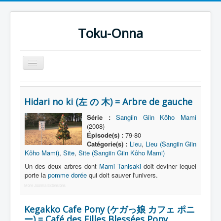
Toku-Onna
Basculer
la
navigation
Accueil
Hidari no ki (左 の 木) = Arbre de gauche
Toku-Actrices
Série :
Sangiin Giin Kôho Mami
Toku-Critiques
(2008)
Épisode(s) :
79-80
Séries
Catégorie(s) :
Lieu
,
Lieu (Sangiin Giin
Kôho Mami)
,
Site
,
Site (Sangiin Giin Kôho Mami)
Films
Un des deux arbres dont
Mami Tanisaki
doit deviner lequel
COSAA
porte la
pomme dorée
qui doit sauver l'univers.
More Joomla Extensions
Dessins
Artiste Asperger
Kegakko Cafe Pony (ケガっ娘 カフェ ポニ
ー) = Café des Filles Blessées Pony