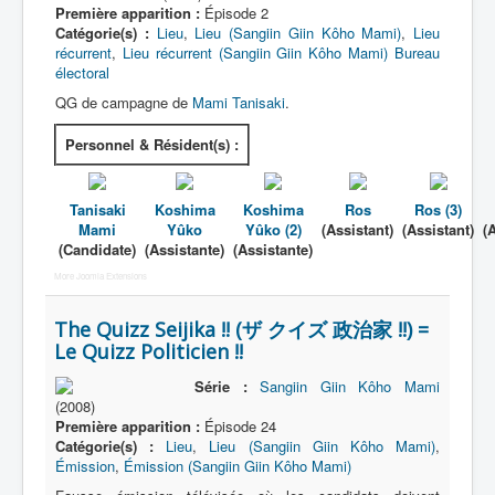
Première apparition :
Épisode 2
Catégorie(s) :
Lieu
,
Lieu (Sangiin Giin Kôho Mami)
,
Lieu
récurrent
,
Lieu récurrent (Sangiin Giin Kôho Mami)
Bureau
électoral
QG de campagne de
Mami Tanisaki
.
Personnel & Résident(s) :
Tanisaki
Koshima
Koshima
Ros
Ros (3)
Mami
Yûko
Yûko (2)
(Assistant)
(Assistant)
(
(Candidate)
(Assistante)
(Assistante)
More Joomla Extensions
The Quizz Seijika !! (ザ クイズ 政治家 !!) =
Le Quizz Politicien !!
Série :
Sangiin Giin Kôho Mami
(2008)
Première apparition :
Épisode 24
Catégorie(s) :
Lieu
,
Lieu (Sangiin Giin Kôho Mami)
,
Émission
,
Émission (Sangiin Giin Kôho Mami)