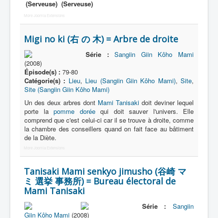
(Serveuse)
(Serveuse)
Récurrent
More Joomla Extensions
Émission
Migi no ki (右 の 木) = Arbre de droite
Site
Série :
Sangiin Giin Kôho Mami
(2008)
Épisode(s) :
79-80
Catégorie(s) :
Lieu
,
Lieu (Sangiin Giin Kôho Mami)
,
Site
,
Site (Sangiin Giin Kôho Mami)
Un des deux arbres dont
Mami Tanisaki
doit deviner lequel
porte la
pomme dorée
qui doit sauver l'univers. Elle
comprend que c'est celui-ci car il se trouve à droite, comme
la chambre des conseillers quand on fait face au bâtiment
de la Diète.
More Joomla Extensions
Tanisaki Mami senkyo jimusho (谷崎 マ
ミ 選挙 事務所) = Bureau électoral de
Mami Tanisaki
Série :
Sangiin
Giin Kôho Mami
(2008)