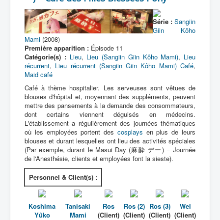
Lexique
Série :
Sangiin
Sangiin Giin Kôho Mami (参議院 議員 候
Giin Kôho
補 マミ) = Mami, Candidate à la Chambre
Mami
(2008)
des Conseillers
Première apparition :
Épisode 11
Catégorie(s) :
Lieu
,
Lieu (Sangiin Giin Kôho Mami)
,
Lieu
Série
récurrent
,
Lieu récurrent (Sangiin Giin Kôho Mami)
Café
,
Maid café
Personnages
Café à thème hospitalier. Les serveuses sont vêtues de
blouses d'hôpital et, moyennant des suppléments, peuvent
Véhicules
mettre des pansements à la demande des consommateurs,
Objets
dont certains viennent déguisés en médecins.
L'établissement a régulièrement des journées thématiques
Lieux
où les employées portent des
cosplays
en plus de leurs
blouses et durant lesquelles ont lieu des activités spéciales
Épisodes
(Par exemple, durant le Masui Day (麻酔 デー) = Journée
de l'Anesthésie, clients et employées font la sieste).
Chronologie
Personnel & Client(s) :
Références
Génériques
Koshima
Tanisaki
Ros
Ros (2)
Ros (3)
Wel
Yûko
Mami
(Client)
(Client)
(Client)
(Client)
Tous