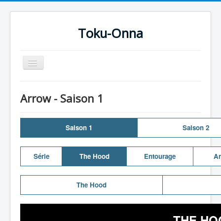
Toku-Onna
Basculer
la
navigation
Accueil
Arrow - Saison 1
Toku-Actrices
Toku-Critiques
Saison 1
Saison 2
Séries
Films
Série
The Hood
Entourage
An
COSAA
The Hood
Dessins
Artiste Asperger
THE HO