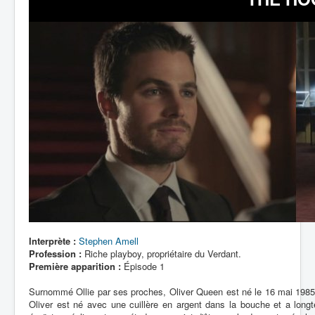
Lexique
Interprète :
Stephen Amell
Profession :
Riche playboy, propriétaire du Verdant.
Première apparition :
Épisode 1
Surnommé Ollie par ses proches, Oliver Queen est né le 16 mai 1985 
Oliver est né avec une cuillère en argent dans la bouche et a longt