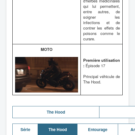
d'herbes médicinales
qui lui permettent,
entre autres, de
soigner les
infections et de
contrer les effets de
poisons comme le
curare.
MOTO
Première utilisation
:
Épisode 17
Principal véhicule de
The Hood.
The Hood
Série
The Hood
Entourage
An