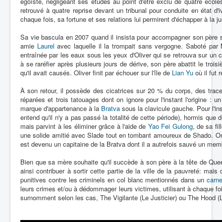
égoïste, négligeant ses études au point d'être exclu de quatre école
retrouvé à quatre reprise devant un tribunal pour conduite en état d'i
chaque fois, sa fortune et ses relations lui permirent d'échapper à la ju
Sa vie bascula en 2007 quand il insista pour accompagner son père 
amie
Laurel
avec laquelle il la trompait sans vergogne. Saboté par
entraînée par les eaux sous les yeux d'Oliver qui se retrouva sur 
à se raréfier après plusieurs jours de dérive, son père abattit le troi
qu'il avait causés. Oliver finit par échouer sur l'île de
Lian Yu
où il fut 
À son retour, il possède des cicatrices sur 20 % du corps, des tra
réparées et trois tatouages dont on ignore pour l'instant l'origine :
marque d'appartenance à la
Bratva
sous la clavicule gauche. Pour l'in
entend qu'il n'y a pas passé la totalité de cette période), hormis que 
mais parvint à les éliminer grâce à l'aide de
Yao Fei Gulong
, de sa fil
une solide amitié avec Slade tout en tombant amoureux de Shado. On s
est devenu un capitaine de la Bratva dont il a autrefois sauvé un m
Bien que sa mère souhaite qu'il succède à son père à la tête de Quee
ainsi contribuer à sortir cette partie de la ville de la pauvreté: mai
punitives contre les criminels en col blanc mentionnés dans un
carne
leurs crimes et/ou à dédommager leurs victimes, utilisant à chaque fo
surnomment selon les cas, The Vigilante (Le Justicier) ou The Hood 