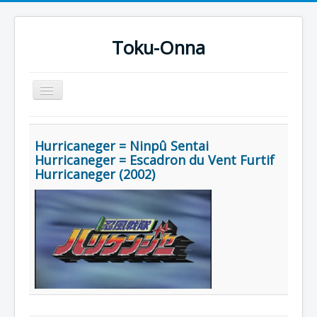
Toku-Onna
Basculer
la
navigation
Accueil
Hurricaneger = Ninpû Sentai
Toku-Actrices
Hurricaneger = Escadron du Vent Furtif
Hurricaneger (2002)
Toku-Critiques
Séries
Films
COSAA
Dessins
Artiste Asperger