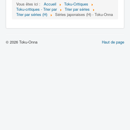
Lexique
Vous êtes ici :
Accueil
Toku-Critiques
Toku-critiques - Trier par
Trier par séries
Série
Trier par séries (H)
Séries japonaises (H) - Toku-Onna
Acteur
Équipe
Personnage
© 2026 Toku-Onna
Haut de page
Transformation
Équipement
Mecha
Objet
Lieu
Épisode
Référence
Fanservice
Générique