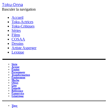
Toku-Onna
Basculer la navigation
Accueil
Toku-Actrices
Toku-Critiques
Séries
Films
COSAA
Dessins
Artiste Asperger
Lexique
Série
Acteur
Équipe
Personnage
Transformation
Équipement
Mecha
Objet
Lieu
Épisode
Référence
Fanservice
Générique
Titre