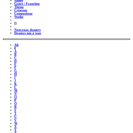
Année
Genre / Franchise
Thème
Créateur
Compositeur
Studio
_
[]
_
Nouveaux dossiers
Dossiers mis à jour
All
0
A
B
C
D
E
F
G
H
I
J
K
L
M
N
O
P
Q
R
S
T
U
V
W
X
Y