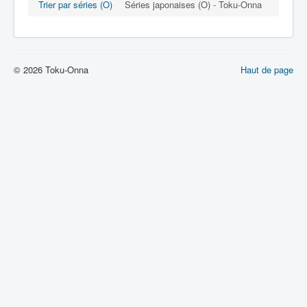
Lexique
Trier par séries (O)
Séries japonaises (O) - Toku-Onna
Série
Acteur
© 2026 Toku-Onna
Haut de page
Équipe
Personnage
Transformation
Équipement
Mecha
Objet
Lieu
Épisode
Référence
Fanservice
Générique