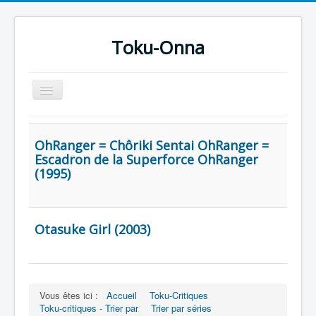
Toku-Onna
Basculer
la
navigation
Accueil
OhRanger = Chôriki Sentai OhRanger =
Toku-Actrices
Escadron de la Superforce OhRanger
(1995)
Toku-Critiques
Séries
Films
Otasuke Girl (2003)
COSAA
Dessins
Artiste Asperger
Vous êtes ici :
Accueil
Toku-Critiques
Toku-critiques - Trier par
Trier par séries