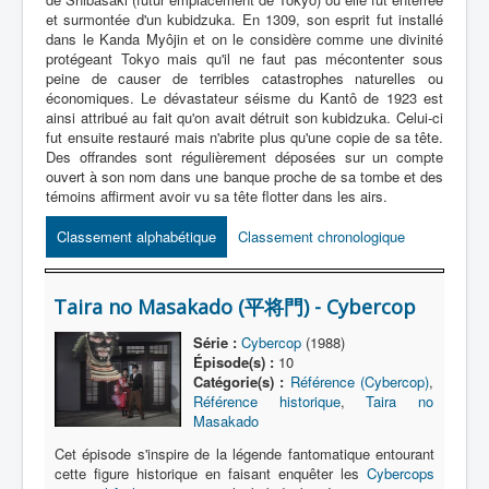
Lexique
et surmontée d'un kubidzuka. En 1309, son esprit fut installé
dans le Kanda Myôjin et on le considère comme une divinité
Série
protégeant Tokyo mais qu'il ne faut pas mécontenter sous
peine de causer de terribles catastrophes naturelles ou
Acteur
économiques. Le dévastateur séisme du Kantô de 1923 est
ainsi attribué au fait qu'on avait détruit son kubidzuka. Celui-ci
Équipe
fut ensuite restauré mais n'abrite plus qu'une copie de sa tête.
Des offrandes sont régulièrement déposées sur un compte
Personnage
ouvert à son nom dans une banque proche de sa tombe et des
Transformation
témoins affirment avoir vu sa tête flotter dans les airs.
Équipement
Classement alphabétique
Classement chronologique
Mecha
Taira no Masakado (平将門) - Cybercop
Objet
Lieu
Série :
Cybercop
(1988)
Épisode(s) :
10
Épisode
Catégorie(s) :
Référence (Cybercop)
,
Référence historique
,
Taira no
Référence
Masakado
Cet épisode s'inspire de la légende fantomatique entourant
Fanservice
cette figure historique en faisant enquêter les
Cybercops
Générique