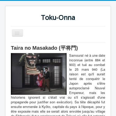
Toku-Onna
Basculer
la
navigation
Accueil
Taira no Masakado (平将門)
Toku-Actrices
Samouraï né à une date
inconnue (entre 884 et
Toku-Critiques
903) et tué au combat
le 25 mars 940 (La
Séries
raison est qu'il aurait
tenté de conquérir le
Films
Japon après s'être
autoproclamé Nouvel
COSAA
Empereur, mais les
historiens ignorent si c'était vrai ou s'il s'agissait d'une
Dessins
propagande pour justifier son exécution). Sa tête décapité fut
ensuite emmenée à Kyôto, capitale du pays à l'époque, pour y
Artiste Asperger
être exposée mais elle se serait alors envolée jusqu'au village
de Shibasaki (futur emplacement de Tokyo) où elle fut enterrée