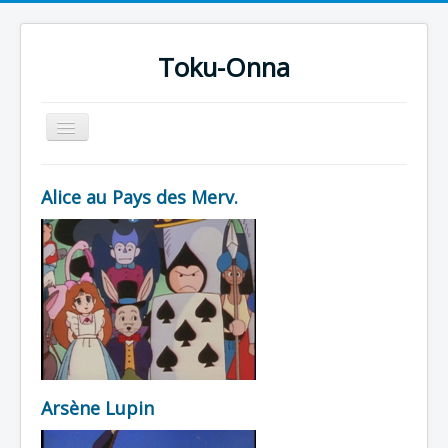
Toku-Onna
Basculer
la
navigation
Accueil
Alice au Pays des Merv.
Toku-Actrices
Toku-Critiques
Séries
Films
COSAA
Dessins
Arsène Lupin
Artiste Asperger