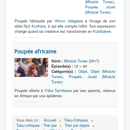
(Miracle Tunes)
,
Poupée
,
Jouet
Nom
(Miracle Tunes)
Poupée fabriquée par
Hitomi Udagawa
à l'image de son
Catégorie
idole
Ryô Kurihara
, à qui elle compte l'offrir. Son expression
change quand sa créatrice est transformée en
Kubittakee
.
More Joomla Extensions
Poupée africaine
Série :
Miracle Tunes
(2017)
Épisode(s) :
12 + 44
Catégorie(s) :
Objet
,
Objet (Miracle
Tunes)
,
Poupée
,
Jouet (Miracle
Tunes)
Poupée offerte à
Fûka Tachibana
par ses parents, retenus
en Afrique par une épidémie.
More Joomla Extensions
Vous êtes ici :
Accueil
Toku-Critiques
Toku-critiques - Trier par
Trier par objets