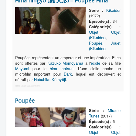
Hina ningyô (雛 人形) = Poupée Hina
Lexique
Série :
Kikaider
Série
(1972)
Épisode(s) :
34
Acteur
Catégorie(s) :
Objet
,
Objet
Équipe
(Kikaider)
,
Poupée
,
Jouet
Personnage
(Kikaider)
Transformation
Poupées représentant un empereur et une impératrice. Elles
sont offertes par
Kazuko Momoyama
à l'
école
de sa fille
Équipement
Mayumi
pour le
hina matsuri
. L'une d'elle cache un
microfilm important pour
Dark
, lequel est découvert et
Mecha
détruit par
Nobuhiko Kômyôji
.
Objet
More Joomla Extensions
Lieu
Poupée
Épisode
Série :
Miracle
Référence
Tunes
(2017)
Épisode(s) :
6
Fanservice
Catégorie(s) :
Objet
,
Objet
Générique