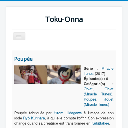
Toku-Onna
Basculer
la
navigation
Accueil
Poupée
Toku-Actrices
Série :
Miracle
Toku-Critiques
Tunes
(2017)
Épisode(s) :
6
Séries
Catégorie(s) :
Objet
,
Objet
Films
(Miracle Tunes)
,
COSAA
Poupée
,
Jouet
(Miracle Tunes)
Dessins
Poupée fabriquée par
Hitomi Udagawa
à l'image de son
idole
Ryô Kurihara
, à qui elle compte l'offrir. Son expression
Artiste Asperger
change quand sa créatrice est transformée en
Kubittakee
.