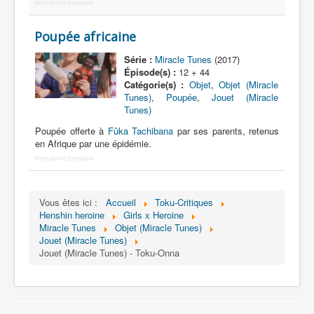
Lexique
More Joomla Extensions
Idol senshi Miracle Tunes ! (アイ
Poupée africaine
ドル 戦士 ミラクル ちゅーんず !) =
Idoles guerrières Miracle Tunes !
Série :
Miracle Tunes
(2017)
Épisode(s) :
12 + 44
Catégorie(s) :
Objet
,
Objet (Miracle
Série
Tunes)
,
Poupée
,
Jouet (Miracle
Tunes)
Personnages
Poupée offerte à
Fûka Tachibana
par ses parents, retenus
Véhicules
en Afrique par une épidémie.
More Joomla Extensions
Objets
Lieux
Vous êtes ici :
Accueil
Toku-Critiques
Épisodes
Henshin heroine
Girls x Heroine
Miracle Tunes
Objet (Miracle Tunes)
Chronologie
Jouet (Miracle Tunes)
Jouet (Miracle Tunes) - Toku-Onna
Références
Tous
Armes de Dokudokudan