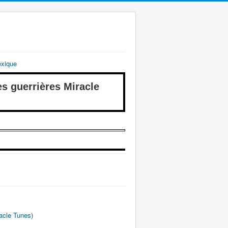
exique
guerrières Miracle
acle Tunes)