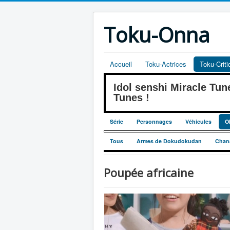
Toku-Onna
Accueil
Toku-Actrices
Toku-Crit
Idol senshi Miracle 
Tunes !
Série
Personnages
Véhicules
O
Tous
Armes de Dokudokudan
Chan
Poupée africaine