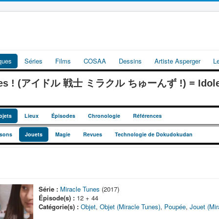
iques
Séries
Films
COSAA
Dessins
Artiste Asperger
L
Tunes ! (アイドル 戦士 ミラクル ちゅーんず !) = Idoles 
bjets
Lieux
Épisodes
Chronologie
Références
sons
Jouets
Magie
Revues
Technologie de Dokudokudan
Série :
Miracle Tunes
(2017)
Épisode(s) :
12 + 44
Catégorie(s) :
Objet
,
Objet (Miracle Tunes)
,
Poupée
,
Jouet (Mir