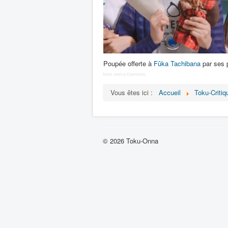
Poupée offerte à
Fûka Tachibana
par ses p
More Joomla Extensions
Vous êtes ici :
Accueil
Toku-Critiq
© 2026 Toku-Onna