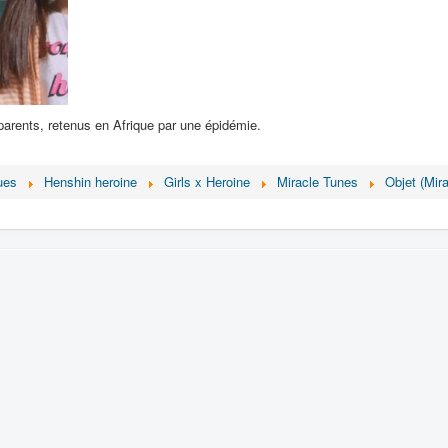
arents, retenus en Afrique par une épidémie.
ues
Henshin heroine
Girls x Heroine
Miracle Tunes
Objet (Mir