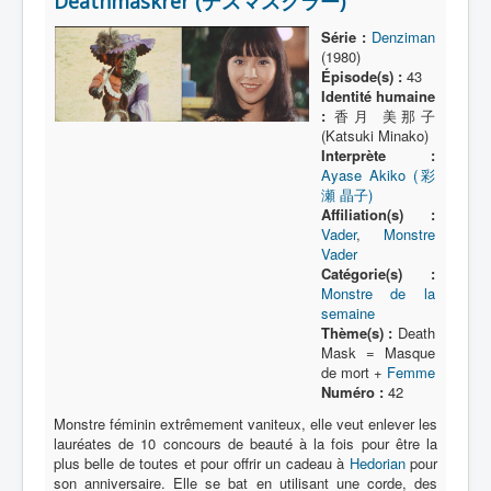
Deathmaskrer (デスマスクラー)
Lexique
Série :
Denziman
Série
(1980)
Épisode(s) :
43
Acteur
Identité humaine
:
香月 美那子
Équipe
(Katsuki Minako)
Interprète :
Personnage
Ayase Akiko (彩
Transformation
瀬 晶子)
Affiliation(s) :
Équipement
Vader
,
Monstre
Vader
Mecha
Catégorie(s) :
Monstre de la
Objet
semaine
Thème(s) :
Death
Lieu
Mask = Masque
de mort +
Femme
Épisode
Numéro :
42
Référence
Monstre féminin extrêmement vaniteux, elle veut enlever les
lauréates de 10 concours de beauté à la fois pour être la
Fanservice
plus belle de toutes et pour offrir un cadeau à
Hedorian
pour
son anniversaire. Elle se bat en utilisant une corde, des
Générique