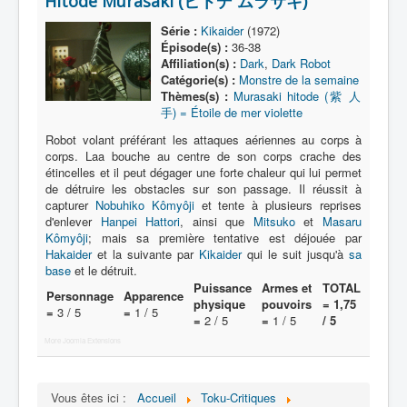
Hitode Murasaki (ヒトデ ムラサキ)
Lexique
Série :
Kikaider
(1972)
Série
Épisode(s) :
36-38
Affiliation(s) :
Dark
,
Dark Robot
Acteur
Catégorie(s) :
Monstre de la semaine
Thèmes(s) :
Murasaki hitode (紫 人
Équipe
手) = Étoile de mer violette
Personnage
Robot volant préférant les attaques aériennes au corps à
corps. Laa bouche au centre de son corps crache des
Transformation
étincelles et il peut dégager une forte chaleur qui lui permet
de détruire les obstacles sur son passage. Il réussit à
Équipement
capturer
Nobuhiko Kômyôji
et tente à plusieurs reprises
d'enlever
Hanpei Hattori
, ainsi que
Mitsuko
et
Masaru
Mecha
Kômyôji
; mais sa première tentative est déjouée par
Hakaider
Objet
et la suivante par
Kikaider
qui le suit jusqu'à
sa
base
et le détruit.
Lieu
Puissance
Armes et
TOTAL
Personnage
Apparence
physique
pouvoirs
= 1,75
=
3 / 5
=
1 / 5
Épisode
=
2 / 5
=
1 / 5
/ 5
More Joomla Extensions
Référence
Fanservice
Vous êtes ici :
Accueil
Toku-Critiques
Générique