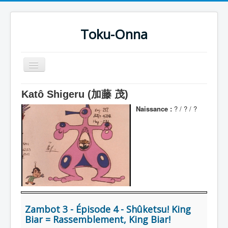
Toku-Onna
Basculer
la
navigation
Accueil
Katô Shigeru (加藤 茂)
Toku-Actrices
Naissance :
? / ? / ?
Toku-Critiques
Séries
Films
COSAA
Dessins
Zambot 3 - Épisode 4 - Shûketsu! King
Artiste Asperger
Biar = Rassemblement, King Biar!