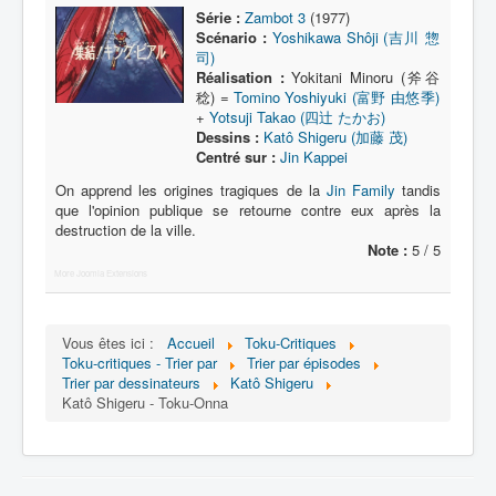
Lexique
Série :
Zambot 3
(1977)
Scénario :
Yoshikawa Shôji (吉川 惣
Série
司)
Réalisation :
Yokitani Minoru (斧谷
Acteur
稔) =
Tomino Yoshiyuki (富野 由悠季)
+
Yotsuji Takao (四辻 たかお)
Équipe
Dessins :
Katô Shigeru (加藤 茂)
Centré sur :
Jin Kappei
Personnage
On apprend les origines tragiques de la
Jin Family
tandis
Transformation
que l'opinion publique se retourne contre eux après la
destruction de la ville.
Équipement
Note :
5 / 5
Mecha
More Joomla Extensions
Objet
Vous êtes ici :
Accueil
Toku-Critiques
Lieu
Toku-critiques - Trier par
Trier par épisodes
Trier par dessinateurs
Katô Shigeru
Épisode
Katô Shigeru - Toku-Onna
Référence
Fanservice
Générique