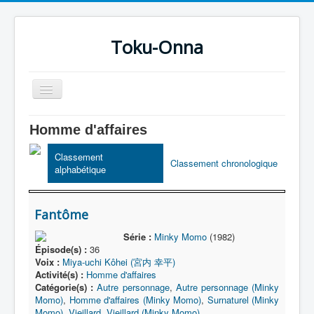
Toku-Onna
Basculer
la
navigation
Accueil
Homme d'affaires
Toku-Actrices
Classement
Classement chronologique
alphabétique
Toku-Critiques
Séries
Fantôme
Films
Série :
Minky Momo
(1982)
COSAA
Épisode(s) :
36
Voix :
Miya-uchi Kôhei (宮内 幸平)
Dessins
Activité(s) :
Homme d'affaires
Catégorie(s) :
Autre personnage
,
Autre personnage (Minky
Artiste Asperger
Momo)
,
Homme d'affaires (Minky Momo)
,
Surnaturel (Minky
Momo)
,
Vieillard
,
Vieillard (Minky Momo)