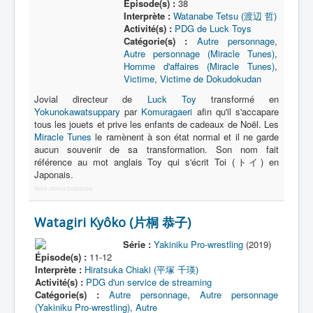
Épisode(s) :
38
Interprète :
Watanabe Tetsu (渡辺 哲)
Activité(s) :
PDG de Luck Toys
Catégorie(s) :
Autre personnage
,
Autre personnage (Miracle Tunes)
,
Homme d'affaires (Miracle Tunes)
,
Victime
,
Victime de Dokudokudan
Jovial directeur de
Luck Toy
transformé en
Yokunokawatsuppary
par
Komuragaeri
afin qu'il s'accapare
tous les jouets et prive les enfants de cadeaux de Noël. Les
Miracle Tunes
le ramènent à son état normal et il ne garde
aucun souvenir de sa transformation. Son nom fait
référence au mot anglais Toy qui s'écrit Toi (トイ) en
Japonais.
More Joomla Extensions
Watagiri Kyôko (片桐 恭子)
Série :
Yakiniku Pro-wrestling
(2019)
Épisode(s) :
11-12
Interprète :
Hiratsuka Chiaki (平塚 千瑛)
Activité(s) :
PDG d'un service de streaming
Catégorie(s) :
Autre personnage
,
Autre personnage
(Yakiniku Pro-wrestling)
,
Autre