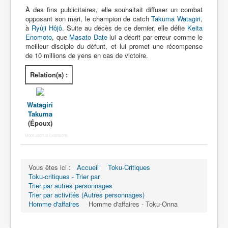
À des fins publicitaires, elle souhaitait diffuser un combat
opposant son mari, le champion de catch
Takuma Watagiri
,
à
Ryûji Hôjô
. Suite au décès de ce dernier, elle défie
Keita
Enomoto
, que
Masato Date
lui a décrit par erreur comme le
meilleur disciple du défunt, et lui promet une récompense
de 10 millions de yens en cas de victoire.
Relation(s) :
Watagiri
Takuma
(Époux)
More Joomla Extensions
Vous êtes ici :
Accueil
Toku-Critiques
Toku-critiques - Trier par
Trier par autres personnages
Trier par activités (Autres personnages)
Homme d'affaires
Homme d'affaires - Toku-Onna