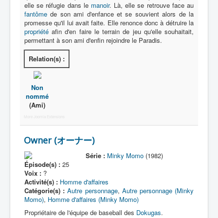
elle se réfugie dans le
manoir
. Là, elle se retrouve face au
fantôme
de son ami d'enfance et se souvient alors de la
promesse qu'il lui avait faite. Elle renonce donc à détruire la
propriété
afin d'en faire le terrain de jeu qu'elle souhaitait,
permettant à son ami d'enfin rejoindre le Paradis.
Relation(s) :
Non
nommé
(Ami)
More Joomla Extensions
Owner (オーナー)
Série :
Minky Momo
(1982)
Épisode(s) :
25
Voix :
?
Activité(s) :
Homme d'affaires
Catégorie(s) :
Autre personnage
,
Autre personnage (Minky
Momo)
,
Homme d'affaires (Minky Momo)
Propriétaire de l'équipe de baseball des
Dokugas
.