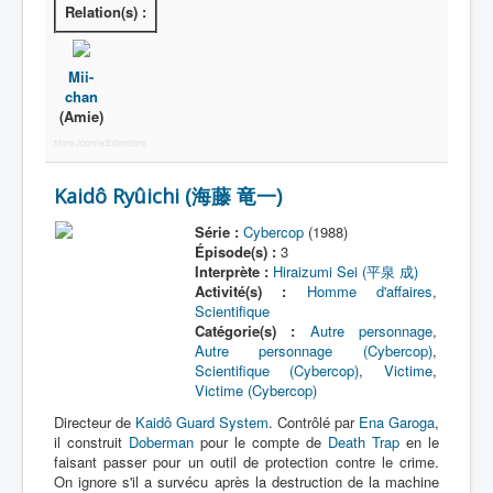
Relation(s) :
Protagoniste
Mii-
Entourage
chan
(Amie)
Antagoniste
More Joomla Extensions
Monstre
Kaidô Ryûichi (海藤 竜一)
Autre
Animal
Série :
Cybercop
(1988)
Épisode(s) :
3
Race
Interprète :
Hiraizumi Sei (平泉 成)
Activité(s) :
Homme d'affaires
,
Archétype
Scientifique
Catégorie(s) :
Autre personnage
,
_
Autre personnage (Cybercop)
,
[]
Scientifique (Cybercop)
,
Victime
,
Victime (Cybercop)
_
Directeur de
Kaidô Guard System
. Contrôlé par
Ena Garoga
,
Nom
il construit
Doberman
pour le compte de
Death Trap
en le
faisant passer pour un outil de protection contre le crime.
Catégorie
On ignore s'il a survécu après la destruction de la machine