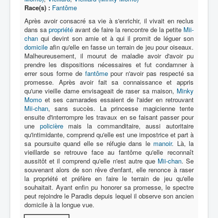
Lexique
Race(s) :
Fantôme
Série
Après avoir consacré sa vie à s'enrichir, il vivait en reclus
dans sa
propriété
avant de faire la rencontre de la petite
Mii-
Acteur
chan
qui devint son amie et à qui il promit de léguer son
domicile
afin qu'elle en fasse un terrain de jeu pour oiseaux.
Équipe
Malheureusement, il mourut de maladie avoir d'avoir pu
prendre les dispositions nécessaires et fut condamner à
Personnage
errer sous forme de
fantôme
pour n'avoir pas respecté sa
promesse. Après avoir fait sa connaissance et appris
Transformation
qu'une vieille dame envisageait de raser sa maison,
Minky
Momo
et ses camarades essaient de l'aider en retrouvant
Équipement
Mii-chan
, sans succès. La princesse magicienne tente
ensuite d'interrompre les travaux en se faisant passer pour
Mecha
une
policière
mais la commanditaire, aussi autoritaire
qu'intimidante, comprend qu'elle est une impostrice et part à
Objet
sa poursuite quand elle se réfugie dans le
manoir
. Là, la
vieillarde se retrouve face au fantôme qu'elle reconnaît
Lieu
aussitôt et il comprend qu'elle n'est autre que
Mii-chan
. Se
Épisode
souvenant alors de son rêve d'enfant, elle renonce à raser
la propriété et préfère en faire le terrain de jeu qu'elle
Référence
souhaitait. Ayant enfin pu honorer sa promesse, le spectre
peut rejoindre le Paradis depuis lequel il observe son ancien
Fanservice
domicile à la longue vue.
Générique