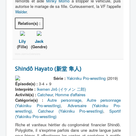
remords et aide
Minky Momo
à stopper le véhicule, puis
autorise le mariage de sa fille. Curieusement, la VF l'appelle
Walder
.
Relation(s) :
Lily
Jack
(Fille)
(Gendre)
More Joomla Extensions
Shindô Hayato (新堂 隼人)
Série :
Yakiniku Pro-wrestling
(2019)
Épisode(s) :
3-4 + 9
Interprète :
Ikemen Jirô (イケメン 二郎)
Activité(s) :
Catcheur
,
Homme d'affaires
Catégorie(s) :
Autre personnage
,
Autre personnage
(Yakiniku Pro-wrestling)
,
Adversaire (Yakiniku Pro-
wrestling)
,
Catcheur (Yakiniku Pro-wrestling)
,
Sportif
(Yakiniku Pro-wrestling)
Riche et vaniteux héritier du conglomérat financier Shindô.
Polyglotte, il s'exprime parfois dans une autre langue juste
pour frimer. Il affectionne les vestes et pantalons à motifs