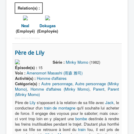
Relation(s) :
Neal
Dokugas
(Employé)
(Employés)
More Joomla Extensions
Père de Lily
Série :
Minky Momo
(1982)
Épisode(s) :
15
Voix :
Amenomori Masashi (雨森 雅司)
Activité(s) :
Homme d'affaires
Catégorie(s) :
Autre personnage
,
Autre personnage (Minky
Momo)
,
Homme d'affaires (Minky Momo)
,
Parent
,
Parent
(Minky Momo)
Père de
Lily
s'opposant à la relation de sa fille avec
Jack
, le
conducteur d'un
train de montagne
qu'il souhaite lui acheter
de force. Il engage des voyous pour le saboter; mais ceux-
ci vont trop loin en y plaçant une
bombe
destinée à rendre
les freins inutilisables pendant le trajet. D'autant plus horrifié
que sa fille se retrouve à bord du
train
fou, il est pris de