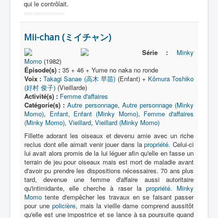
Activité
qui le contrôlait.
More Joomla Extensions
Mii-chan (ミイチャン)
Série :
Minky
Momo
(1982)
Épisode(s) :
35 + 46 + Yume no naka no ronde
Voix :
Takagi Sanae (高木 早苗)
(Enfant) +
Kômura Toshiko
(好村 俊子)
(Vieillarde)
Activité(s) :
Femme d'affaires
Catégorie(s) :
Autre personnage
,
Autre personnage (Minky
Momo)
,
Enfant
,
Enfant (Minky Momo)
,
Femme d'affaires
(Minky Momo)
,
Vieillard
,
Vieillard (Minky Momo)
Fillette adorant les oiseaux et devenu amie avec un riche
reclus dont elle aimait venir jouer dans la
propriété
. Celui-ci
lui avait alors promis de la lui léguer afin qu'elle en fasse un
terrain de jeu pour oiseaux mais est mort de maladie avant
d'avoir pu prendre les dispositions nécessaires. 70 ans plus
tard, devenue une femme d'affaire aussi autoritaire
qu'intimidante, elle cherche à raser la
propriété
.
Minky
Momo
tente d'empêcher les travaux en se faisant passer
pour une
policière
, mais la vieille dame comprend aussitôt
qu'elle est une impostrice et se lance à sa poursuite quand