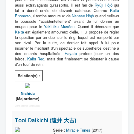
aussi extravagants qu'assortis. Il est fan de
Ryûji Hôjô
qui
lui a donné envie de devenir catcheur. Comme
Keita
Enomoto
, il tombe amoureux de
Nanase Hôjô
quand celle-ci
le bouscule "accidentellement" avant de lui donner un
coupon pour le
Yakiniku Musôen
. Quand il découvre que
Keita
est également amoureux d'elle, il lui propose de régler
la question par un duel sur le ring, lequel est remporté par
son rival. Par la suite, ce dernier fait appel à lui pour
incarner le méchant d'un spectacle de superhéros destiné à
des enfants hospitalisés.
Hayato
préfère jouer un des
héros,
Kalbi Red
, mais doit finalement se désister à cause
d'un tour de rein.
Relation(s) :
Nishida
(Majordome)
More Joomla Extensions
Tooi Daikichi (遠井 大吉)
Série :
Miracle Tunes
(2017)