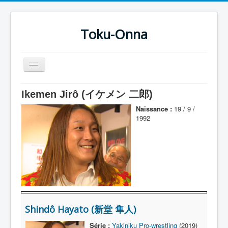
Toku-Onna
Basculer
la
navigation
Accueil
Ikemen Jirô (イケメン 二郎)
Toku-Actrices
Naissance :
19 / 9 /
1992
Toku-Critiques
Séries
Films
COSAA
Dessins
Shindô Hayato (新堂 隼人)
Artiste Asperger
Série :
Yakiniku Pro-wrestling
(2019)