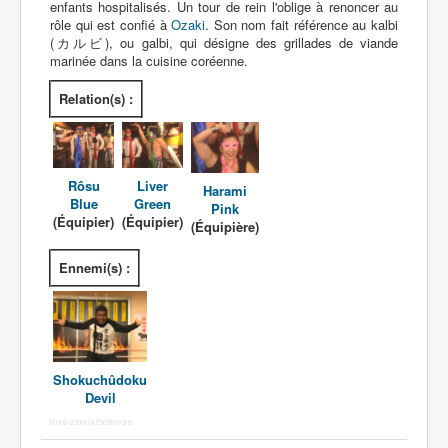
enfants hospitalisés. Un tour de rein l'oblige à renoncer au
rôle qui est confié à
Ozaki
. Son nom fait référence au kalbi
N
(カルビ), ou galbi, qui désigne des grillades de viande
marinée dans la cuisine coréenne.
O
Relation(s) :
P
Q
R
Rôsu
Liver
Harami
Blue
Green
S
Pink
(Équipier)
(Équipier)
(Équipière)
T
Ennemi(s) :
U
V
W
X
Shokuchûdoku
Devil
Y
More Joomla Extensions
Z