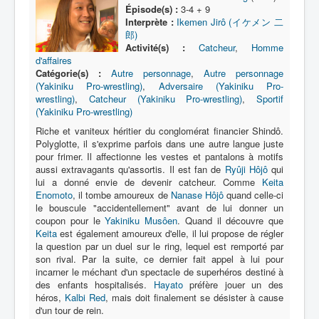
Lexique
Épisode(s) :
3-4 + 9
Interprète :
Ikemen Jirô (イケメン 二
Série
郎)
Activité(s) :
Catcheur
,
Homme
Acteur
d'affaires
Catégorie(s) :
Autre personnage
,
Autre personnage
Équipe
(Yakiniku Pro-wrestling)
,
Adversaire (Yakiniku Pro-
wrestling)
,
Catcheur (Yakiniku Pro-wrestling)
,
Sportif
Personnage
(Yakiniku Pro-wrestling)
Transformation
Riche et vaniteux héritier du conglomérat financier Shindô.
Polyglotte, il s'exprime parfois dans une autre langue juste
Équipement
pour frimer. Il affectionne les vestes et pantalons à motifs
aussi extravagants qu'assortis. Il est fan de
Ryûji Hôjô
qui
Mecha
lui a donné envie de devenir catcheur. Comme
Keita
Enomoto
, il tombe amoureux de
Nanase Hôjô
quand celle-ci
Objet
le bouscule "accidentellement" avant de lui donner un
coupon pour le
Yakiniku Musôen
. Quand il découvre que
Lieu
Keita
est également amoureux d'elle, il lui propose de régler
la question par un duel sur le ring, lequel est remporté par
Épisode
son rival. Par la suite, ce dernier fait appel à lui pour
incarner le méchant d'un spectacle de superhéros destiné à
Référence
des enfants hospitalisés.
Hayato
préfère jouer un des
Fanservice
héros,
Kalbi Red
, mais doit finalement se désister à cause
d'un tour de rein.
Générique