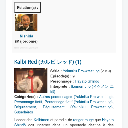
Relation(s) :
A
B
C
Nishida
D
(Majordome)
More Joomla Extensions
E
F
Kalbi Red (カルビ レッド) (1)
G
Série :
Yakiniku Pro-wrestling
(2019)
Épisode(s) :
9
H
Personnage :
Hayato Shindô
Interprète :
Ikemen Jirô (イケメン 二
I
郎)
Catégorie(s) :
Autres personnages (Yakiniku Pro-wrestling)
,
J
Personnage fictif
,
Personnage fictif (Yakiniku Pro-wrestling)
,
Déguisement
,
Déguisement (Yakiniku Prowrestling)
,
K
Superhéros
L
Leader des
Kalbimen
et parodie de
ranger rouge
que
Hayato
Shindô
doit incarner dans un spectacle destiné à des
M