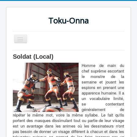
Toku-Onna
Basculer
la
navigation
Accueil
Soldat (Local)
Toku-Actrices
Homme de main du
chef suprême escortant
Toku-Critiques
le monstre de la
semaine et jouant les
Séries
espions en prenant une
apparence humaine. Il a
Films
un vocabulaire limité,
se contentant
COSAA
généralement de
répéter le même mot, voire la même syllabe. Le fait qu'ils
Dessins
portent des masques dissimulant tout ou partie de leur visage
est un avantage dans les animes où les dessinateurs n'ont
Artiste Asperger
pas besoin de donner un visage différent à chacun et dans les
tokusatsu puisque ça permet de les faire incarner par un