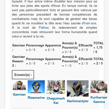
loyauté. Il leur arrive même d'oublier leur mission pour se
livrer aux joies des sports d'hiver. En temps normal, ils ne
sont pas particulièrement forts et peuvent être vaincus par
Protagoniste
des personnes possédant de bonnes compétences de
Entourage
combattants mais ils sont capables de générer des lianes
quand ils se mouillent la tête avec l'eau sacrée d'
Inari-ana
.
Antagoniste
À la mort de
Pakker
, ils redeviennent de simples
concombres mais retrouvent leur forme humanoïde quand
Monstre
celui-ci revient à la vie.
Autre
Arme(s) &
TOTAL
Ganriser
Personnage
Apparence
Efficacité
Pouvoir(s)
= 1,75
:
=
3 / 5
=
2 / 5
=
2 / 5
Animal
=
0 / 5
/ 5
Ganriser
Arme(s) &
Personnage
Apparence
Efficacité
TOTAL
Race
Season
Pouvoir(s)
=
3 / 5
=
2 / 5
=
2 / 5
= 2 / 5
2 :
=
1 / 5
Archétype
Ennemi(s) :
Récurrent
Subalterne
Allié
Ganriser
Kurihariser
Riasmarine
Chagumaoh
Hachimantyler
Gamma
Identité humaine
Kai
More Joomla Extensions