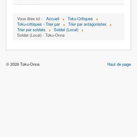
Malfaiteur
_
[]
Vous êtes ici :
Accueil
Toku-Critiques
Toku-critiques - Trier par
Trier par antagonistes
_
Trier par soldats
Soldat (Local)
Tous
Soldat (Local) - Toku-Onna
Leader
Général
© 2026 Toku-Onna
Haut de page
Soldat