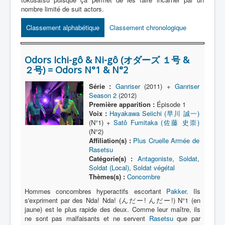
Lexique
nombre limité de suit actors.
Série
Classement alphabétique
Classement chronologique
Acteur
Équipe
Odors Ichi-gô & Ni-gô (オダーズ １号 &
２号) = Odors N°1 & N°2
Personnage
Série :
Ganriser
(2011) +
Ganriser
Transformation
Season 2
(2012)
Première apparition :
Épisode 1
Équipement
Voix :
Hayakawa Seiichi (早川 誠一)
(N°1) +
Satô Fumitaka (佐藤 史崇)
Mecha
(N°2)
Objet
Affiliation(s) :
Plus Cruelle Armée de
Rasetsu
Lieu
Catégorie(s) :
Antagoniste
,
Soldat
,
Soldat (Local)
,
Soldat végétal
Épisode
Thèmes(s) :
Concombre
Hommes concombres hyperactifs escortant
Pakker
. Ils
Référence
s'expriment par des Nda! Nda! (んだー! んだー!) N°1 (en
Fanservice
jaune) est le plus rapide des deux. Comme leur maître, ils
ne sont pas malfaisants et ne servent
Rasetsu
que par
Générique