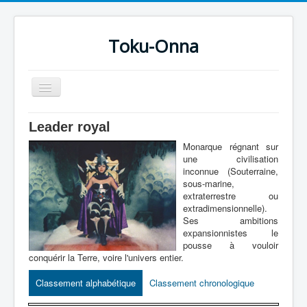
Toku-Onna
Basculer
la
navigation
Accueil
Leader royal
Toku-Actrices
Monarque régnant sur
une civilisation
Toku-Critiques
inconnue (Souterraine,
sous-marine,
Séries
extraterrestre ou
extradimensionnelle).
Films
Ses ambitions
expansionnistes le
COSAA
pousse à vouloir
conquérir la Terre, voire l'univers entier.
Dessins
Classement alphabétique
Classement chronologique
Artiste Asperger