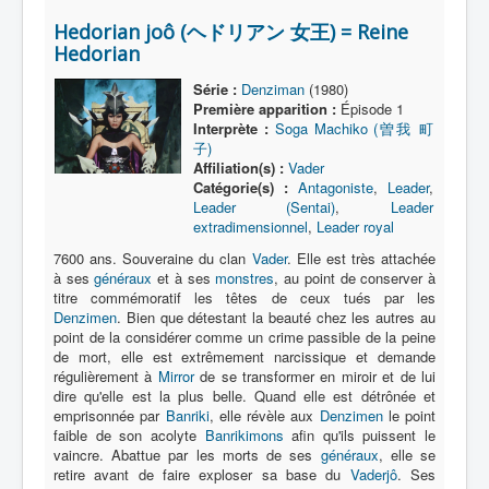
Lexique
Hedorian joô (ヘドリアン 女王) = Reine
Série
Hedorian
Acteur
Série :
Denziman
(1980)
Première apparition :
Épisode 1
Équipe
Interprète :
Soga Machiko (曽我 町
子)
Personnage
Affiliation(s) :
Vader
Catégorie(s) :
Antagoniste
,
Leader
,
Transformation
Leader (Sentai)
,
Leader
extradimensionnel
,
Leader royal
Équipement
7600 ans. Souveraine du clan
Vader
. Elle est très attachée
Mecha
à ses
généraux
et à ses
monstres
, au point de conserver à
titre commémoratif les têtes de ceux tués par les
Objet
Denzimen
. Bien que détestant la beauté chez les autres au
point de la considérer comme un crime passible de la peine
Lieu
de mort, elle est extrêmement narcissique et demande
régulièrement à
Mirror
de se transformer en miroir et de lui
Épisode
dire qu'elle est la plus belle. Quand elle est détrônée et
emprisonnée par
Banriki
, elle révèle aux
Denzimen
le point
Référence
faible de son acolyte
Banrikimons
afin qu'ils puissent le
Fanservice
vaincre. Abattue par les morts de ses
généraux
, elle se
retire avant de faire exploser sa base du
Vaderjô
. Ses
Générique