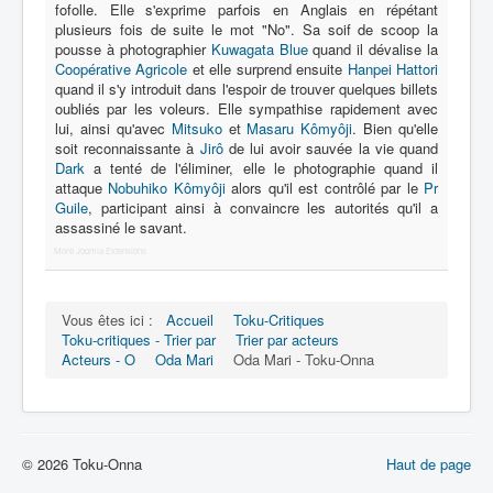
Lexique
fofolle. Elle s'exprime parfois en Anglais en répétant
plusieurs fois de suite le mot "No". Sa soif de scoop la
Série
pousse à photographier
Kuwagata Blue
quand il dévalise la
Coopérative Agricole
et elle surprend ensuite
Hanpei Hattori
Acteur
quand il s'y introduit dans l'espoir de trouver quelques billets
oubliés par les voleurs. Elle sympathise rapidement avec
Équipe
lui, ainsi qu'avec
Mitsuko
et
Masaru Kômyôji
. Bien qu'elle
soit reconnaissante à
Jirô
de lui avoir sauvée la vie quand
Personnage
Dark
a tenté de l'éliminer, elle le photographie quand il
attaque
Nobuhiko Kômyôji
alors qu'il est contrôlé par le
Pr
Transformation
Guile
, participant ainsi à convaincre les autorités qu'il a
assassiné le savant.
Équipement
More Joomla Extensions
Mecha
Objet
Vous êtes ici :
Accueil
Toku-Critiques
Toku-critiques - Trier par
Trier par acteurs
Lieu
Acteurs - O
Oda Mari
Oda Mari - Toku-Onna
Épisode
Référence
Fanservice
© 2026 Toku-Onna
Haut de page
Générique