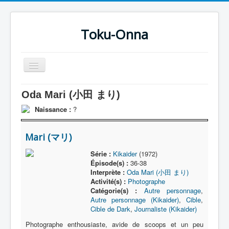
Toku-Onna
Basculer
la
navigation
Accueil
Oda Mari (小田 まり)
Toku-Actrices
Naissance :
?
Toku-Critiques
Mari (マリ)
Séries
Série :
Kikaider
(1972)
Films
Épisode(s) :
36-38
Interprète :
Oda Mari (小田 まり)
COSAA
Activité(s) :
Photographe
Catégorie(s) :
Autre personnage
,
Dessins
Autre personnage (Kikaider)
,
Cible
,
Cible de Dark
,
Journaliste (Kikaider)
Artiste Asperger
Photographe enthousiaste, avide de scoops et un peu