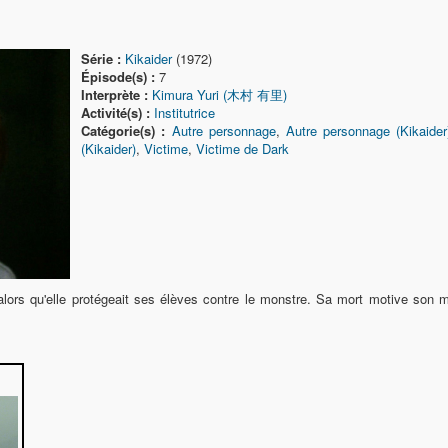
Série :
Kikaider
(1972)
Épisode(s) :
7
Interprète :
Kimura Yuri (木村 有里)
Activité(s) :
Institutrice
Catégorie(s) :
Autre personnage
,
Autre personnage (Kikaider
(Kikaider)
,
Victime
,
Victime de Dark
lors qu'elle protégeait ses élèves contre le monstre. Sa mort motive son ma