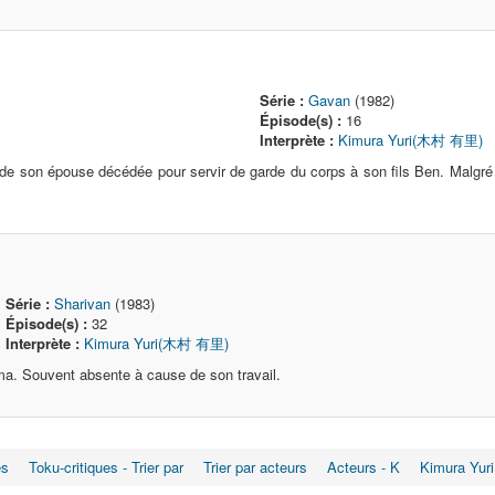
Série :
Gavan
(1982)
Épisode(s) :
16
Interprète :
Kimura Yuri(木村 有里)
de son épouse décédée pour servir de garde du corps à son fils Ben. Malgré s
Série :
Sharivan
(1983)
Épisode(s) :
32
Interprète :
Kimura Yuri(木村 有里)
a. Souvent absente à cause de son travail.
es
Toku-critiques - Trier par
Trier par acteurs
Acteurs - K
Kimura Yuri