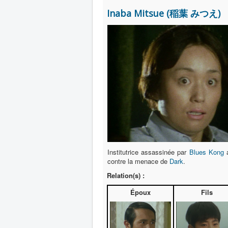
Inaba Mitsue (稲葉 みつえ)
Institutrice assassinée par
Blues Kong
a
contre la menace de
Dark
.
Relation(s) :
Époux
Fils