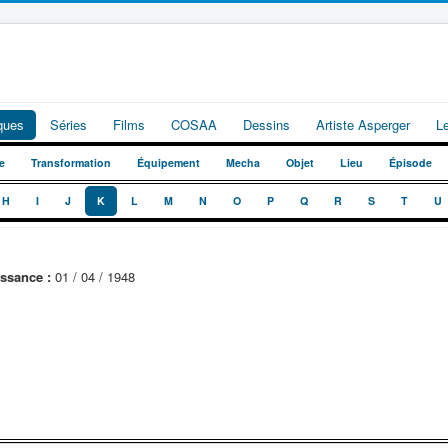
iques
Séries
Films
COSAA
Dessins
Artiste Asperger
L
e
Transformation
Équipement
Mecha
Objet
Lieu
Épisode
H
I
J
K
L
M
N
O
P
Q
R
S
T
U
ssance :
01 / 04 / 1948