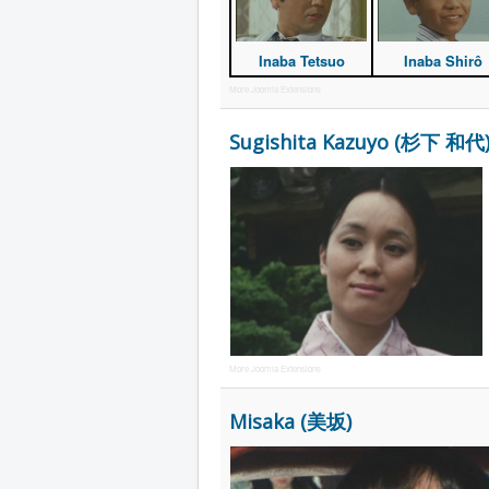
Inaba Tetsuo
Inaba Shirô
More Joomla Extensions
Sugishita Kazuyo (杉下 和代
More Joomla Extensions
Misaka (美坂)