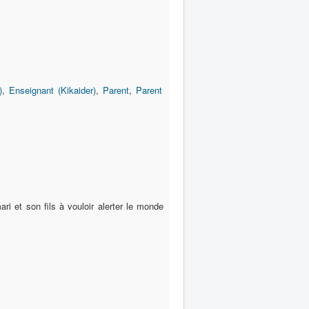
)
,
Enseignant (Kikaider)
,
Parent
,
Parent
ri et son fils à vouloir alerter le monde