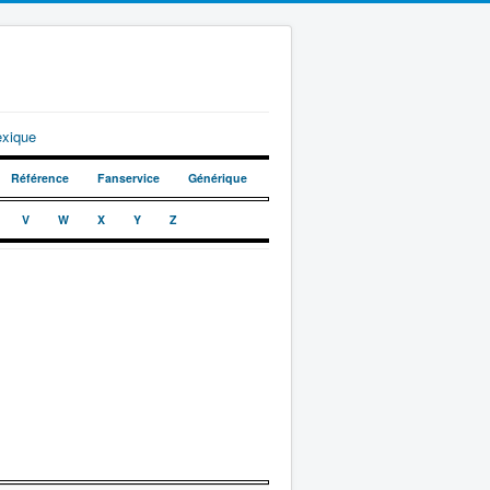
exique
Référence
Fanservice
Générique
V
W
X
Y
Z