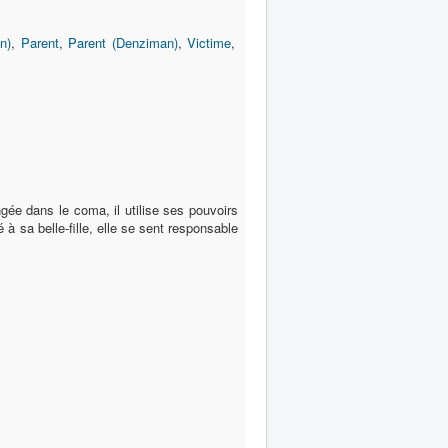
n)
,
Parent
,
Parent (Denziman)
,
Victime
,
ngée dans le coma, il utilise ses pouvoirs
à sa belle-fille, elle se sent responsable