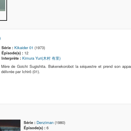
)
Série :
Kikaider 01
(1973)
Épisode(s) :
12
Interprète :
Kimura Yuri(木村 有里)
Mère de Goichi Sugishita. Bakenekorobot la séquestre et prend son appare
délivrée par Ichirô (01).
Série :
Denziman
(1980)
Épisode(s) :
6