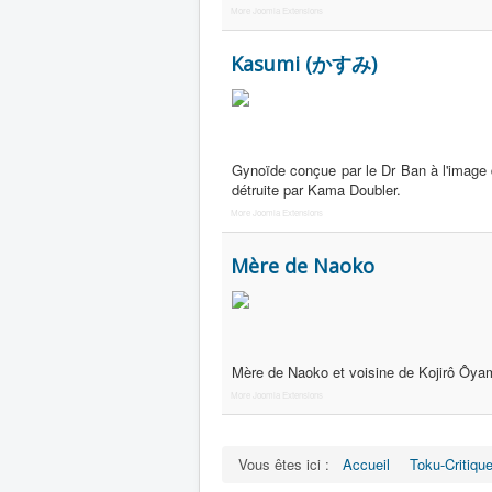
More Joomla Extensions
Kasumi (かすみ)
Gynoïde conçue par le Dr Ban à l'image 
détruite par Kama Doubler.
More Joomla Extensions
Mère de Naoko
Mère de Naoko et voisine de Kojirô Ôyam
More Joomla Extensions
Vous êtes ici :
Accueil
Toku-Critiqu