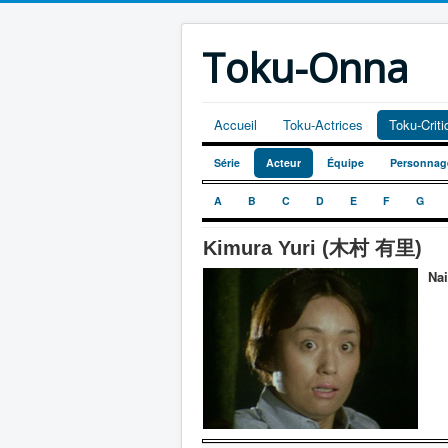
Toku-Onna
Accueil
Toku-Actrices
Toku-Crit
Série
Acteur
Équipe
Personnag
A
B
C
D
E
F
G
Kimura Yuri (木村 有里)
Nai