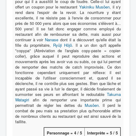
Lexique
pour qui il a aussitôt le coup de foudre. Celle-ci lui ayant
offert un coupon pour le restaurant
Yakiniku Musôen
, il s'y
rend dans l'espoir de la revoir. La nourriture y étant
Série
excellente, il ne résiste pas à l'envie de consommer pour
Acteur
près de 50 000 yens alors que ses économies s'élèvent à...
500 yens! Il se fait donc engager comme employé du
Équipe
restaurant afin de rembourser sa dette, mais aussi pour
continuer à voir
Nanase
dont il a découvert qu'elle était la
Personnage
fille du propriétaire,
Ryûji Hôjô
. Il a un don qu'il appelle
"copypa" (Abréviation de l'anglais copy-paste = copier-
Transformation
coller), grâce auquel il peut reproduire des actions et
mouvements après les avoir vus ou subis, ce qui lui permet
Équipement
de remporter des matchs de catch improvisés. Ce don
fonctionne cependant uniquement par réflexe: il est
Mecha
incapable de l'utiliser consciemment et, quand il se
déclenche, il ne contrôle plus ses gestes. Bien que lâche et
Objet
ayant passé sa vie à fuir le danger, il décide finalement de
surmonter ses peurs en affrontant le redoutable
Takuma
Lieu
Watagiri
afin de remporter une importante prime qui
permettrait de régler les dettes du
Musôen
. Il perd le
Épisode
combat de peu mais sa prestation plus qu'honorable attire
Référence
de nombreux clients au restaurant qui est ainsi sauvé de la
faillite.
Fanservice
Personnage = 4 / 5
Interprète = 5 / 5
Générique