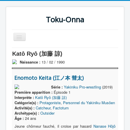
Toku-Onna
Basculer
la
navigation
Accueil
Katô Ryô (加藤 諒)
Toku-Actrices
Naissance :
13 / 02 / 1990
Toku-Critiques
Enomoto Keita (江ノ本 彗太)
Séries
Série :
Yakiniku Pro-wrestling
(2019)
Films
Première apparition :
Épisode 1
Interprète :
Katô Ryô (加藤 諒)
COSAA
Catégorie(s) :
Protagoniste
,
Personnel du Yakiniku Musôen
Activité(s) :
Catcheur
,
Factotum
Dessins
Archétype(s) :
Outsider
Âge :
24 ans
Artiste Asperger
Jeune chômeur fauché, il croise par hasard
Nanase Hôjô