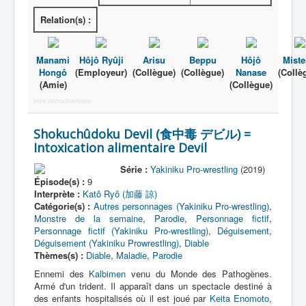
Relation(s) :
A
B
Manami
Hôjô Ryûji
Arisu
Beppu
Hôjô
Miste
Hongô
(Employeur)
(Collègue)
(Collègue)
Nanase
(Collè
C
(Amie)
(Collègue)
D
More Joomla Extensions
E
Shokuchûdoku Devil (食中毒 デビル) =
F
Intoxication alimentaire Devil
G
Série :
Yakiniku Pro-wrestling
(2019)
Épisode(s) :
9
H
Interprète :
Katô Ryô (加藤 諒)
Catégorie(s) :
Autres personnages (Yakiniku Pro-wrestling)
,
I
Monstre de la semaine
,
Parodie
,
Personnage fictif
,
Personnage fictif (Yakiniku Pro-wrestling)
,
Déguisement
,
J
Déguisement (Yakiniku Prowrestling)
,
Diable
Thèmes(s) :
Diable
,
Maladie
,
Parodie
K
Ennemi des
Kalbimen
venu du Monde des Pathogènes.
L
Armé d'un trident. Il apparaît dans un spectacle destiné à
des enfants hospitalisés où il est joué par
Keita Enomoto
,
M