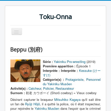
Toku-Onna
Basculer
la
navigation
Accueil
Beppu (別府)
Toku-Actrices
Toku-Critiques
Série :
Yakiniku Pro-wrestling
(2019)
Première apparition :
Épisode 1
Séries
Interprète :
Interprète :
Kessuke (けー
すけ)
Films
Catégorie(s) :
Protagoniste
,
Personnel
du Yakiniku Musôen
COSAA
Activité(s) :
Catcheur
,
Policier
,
Restaurateur
Surnom :
初老 カウボーイ (Shorô cowboy) = Vieux cowboy
Dessins
Désirant capturer le braqueur
Mitsuhiko Kagaya
qu'il sait être
Artiste Asperger
un fan de
Ryûji Hôjô
, il a quitté la police, où il était inspecteur,
pour rejoindre le
Yakiniku Musôen
dans l'espoir que le criminel