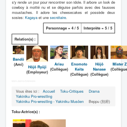
Lexique
s'y rende un jour pour rencontrer son idole. Il arbore un look de
cowboy à moitié nu et se déguise parfois avec des fausses
moustaches. Il adore les cheesecakes et possède deux
Yakiniku Pro-Wrestling (焼肉 プロレス)
sosies:
Kagaya
et une
secrétaire
.
Série
Personnage = 4 / 5
Interprète = 5 / 5
Personnages
Relation(s) :
Objets
Lieux
Bandô
Arisu
Enomoto
Hôjô
Mister Z
(Ami)
Épisodes
Hôjô Ryûji
(Collègue)
Keita
Nanase
(Collègue
(Employeur)
(Collègue)
(Collègue)
Chronologie
More Joomla Extensions
Références
Vous êtes ici :
Accueil
Toku-Critiques
Drama
Fanservice
Yakiniku Pro-wrestling
Yakiniku Pro-wrestling - Yakiniku Musôen
Beppu (別府)
Génériques
Toku-Actrice(s) :
Personnel du Yakiniku Musôen
Autres