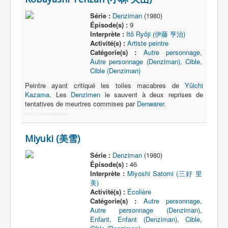
Série :
Denziman
(1980)
Épisode(s) :
9
Interprète :
Itô Ryôji (伊藤 亨治)
Activité(s) :
Artiste peintre
Catégorie(s) :
Autre personnage
,
Autre personnage (Denziman)
,
Cible
,
Cible (Denziman)
Peintre ayant critiqué les toiles macabres de
Yûichi
Kazama
. Les
Denzimen
le sauvent à deux reprises de
tentatives de meurtres commises par
Denwarer
.
More Joomla Extensions
Miyuki (美雪)
Série :
Denziman
(1980)
Épisode(s) :
46
Interprète :
Miyoshi Satomi (三好 里
美)
Activité(s) :
Écolière
Catégorie(s) :
Autre personnage
,
Autre personnage (Denziman)
,
Enfant
,
Enfant (Denziman)
,
Cible
,