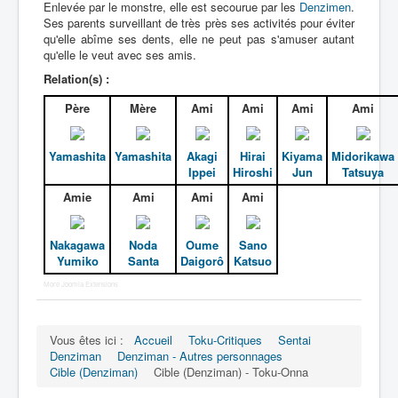
Enlevée par le monstre, elle est secourue par les
Denzimen
.
Ses parents surveillant de très près ses activités pour éviter
qu'elle abîme ses dents, elle ne peut pas s'amuser autant
qu'elle le veut avec ses amis.
Relation(s) :
Père
Mère
Ami
Ami
Ami
Ami
Yamashita
Yamashita
Akagi
Hirai
Kiyama
Midorikawa
Ippei
Hiroshi
Jun
Tatsuya
Amie
Ami
Ami
Ami
Nakagawa
Noda
Oume
Sano
Yumiko
Santa
Daigorô
Katsuo
More Joomla Extensions
Vous êtes ici :
Accueil
Toku-Critiques
Sentai
Denziman
Denziman - Autres personnages
Cible (Denziman)
Cible (Denziman) - Toku-Onna