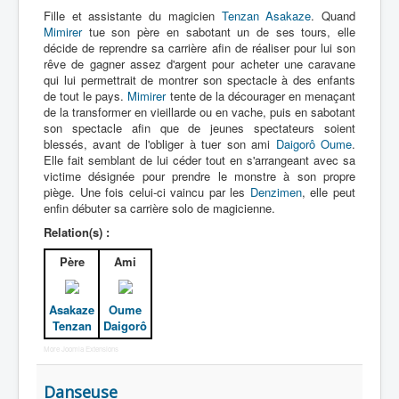
Fille et assistante du magicien
Tenzan Asakaze
. Quand
Entourage
Mimirer
tue son père en sabotant un de ses tours, elle
décide de reprendre sa carrière afin de réaliser pour lui son
Vader
rêve de gagner assez d'argent pour acheter une caravane
qui lui permettrait de montrer son spectacle à des enfants
Autres
de tout le pays.
Mimirer
tente de la décourager en menaçant
de la transformer en vieillarde ou en vache, puis en sabotant
Déguisements
son spectacle afin que de jeunes spectateurs soient
_
blessés, avant de l'obliger à tuer son ami
Daigorô Oume
.
Elle fait semblant de lui céder tout en s'arrangeant avec sa
[]
victime désignée pour prendre le monstre à son propre
_
piège. Une fois celui-ci vaincu par les
Denzimen
, elle peut
enfin débuter sa carrière solo de magicienne.
Tous
Relation(s) :
Animal
Père
Ami
Cible
Enfant
Asakaze
Oume
Tenzan
Daigorô
Extraterrestre
More Joomla Extensions
Malfaiteur
Danseuse
Médecin