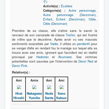
子)
Activité(s) :
Écolière
Catégorie(s) :
Autre personnage
,
Autre personnage (Denziman)
,
Enfant
,
Enfant (Denziman)
,
Cible
,
Cible (Denziman)
Première de sa classe, elle s'attire sans le savoir la
rancœur de son camarade de classe
Toshio
, qui est frustré
de n'être que le deuxième. Après avoir vu ses mauvais
sentiments exacerbés par
Vader
, il utilise un
pendentif
pour
se venger d'elle en rendant fou le manège sur lequel elle se
trouve avec ses amis, ignorant que l'accident est en réalité
provoqué par
Hedorian
et
Akumarer
. Ses victimes
potentielles sont sauvées par l'intervention de
Denzi Red
et
Denzi Pink
.
Relation(s) :
Ami
Amie
Ami
Ami
Hirai
Nakagawa
Noda
Sano
Hiroshi
Yumiko
Santa
Katsuo
More Joomla Extensions