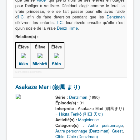
Lexique
pour l'obliger à se livrer. Décidant d'agir comme le ferait la
vraie princesse, elle se fait passer pour elle avec l'aide
Denshi sentai Denziman (電子 戦
d'
I.C.
afin de faire diversion pendant que les
Denzimen
隊 デンジマン) = Escadron
délivrent les enfants.
I.C.
leur révèle ensuite qu'elle n'est
électronique Denziman
qu'un sosie de la vraie
Denzi Hime
.
Relation(s) :
Série
Élève
Élève
Élève
Personnages
Mechas
Akko
Michirô
Shin
More Joomla Extensions
Objets
Lieux
Asakaze Mari (朝風 まり)
Épisodes
Série :
Denziman
(1980)
Épisode(s) :
31
Chronologie
Interprète :
Asakaze Mari (朝風まり)
=
Hikita Tenkô (引田 天功)
Références
Activité(s) :
Magicienne
Catégorie(s) :
Autre personnage
,
Fanservice
Autre personnage (Denziman)
,
Guest
,
Cible
,
Cible (Denziman)
Denzimen