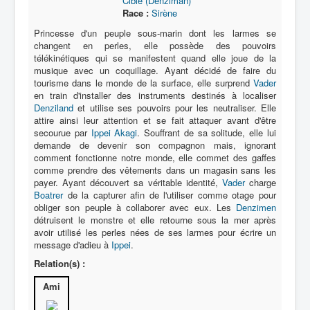
Cible (Denziman)
Race :
Sirène
Princesse d'un peuple sous-marin dont les larmes se
changent en perles, elle possède des pouvoirs
télékinétiques qui se manifestent quand elle joue de la
musique avec un coquillage. Ayant décidé de faire du
tourisme dans le monde de la surface, elle surprend
Vader
en train d'installer des instruments destinés à localiser
Denziland
et utilise ses pouvoirs pour les neutraliser. Elle
attire ainsi leur attention et se fait attaquer avant d'être
secourue par
Ippei Akagi
. Souffrant de sa solitude, elle lui
demande de devenir son compagnon mais, ignorant
comment fonctionne notre monde, elle commet des gaffes
comme prendre des vêtements dans un magasin sans les
payer. Ayant découvert sa véritable identité,
Vader
charge
Boatrer
de la capturer afin de l'utiliser comme otage pour
obliger son peuple à collaborer avec eux. Les
Denzimen
détruisent le monstre et elle retourne sous la mer après
avoir utilisé les perles nées de ses larmes pour écrire un
message d'adieu à
Ippei
.
Relation(s) :
Ami