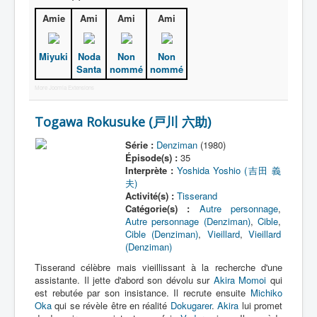
Amie
Ami
Ami
Ami
Miyuki
Noda
Non
Non
Santa
nommé
nommé
More Joomla Extensions
Togawa Rokusuke (戸川 六助)
Série :
Denziman
(1980)
Épisode(s) :
35
Interprète :
Yoshida Yoshio (吉田 義
夫)
Activité(s) :
Tisserand
Catégorie(s) :
Autre personnage
,
Autre personnage (Denziman)
,
Cible
,
Cible (Denziman)
,
Vieillard
,
Vieillard
(Denziman)
Tisserand célèbre mais vieillissant à la recherche d'une
assistante. Il jette d'abord son dévolu sur
Akira Momoi
qui
est rebutée par son insistance. Il recrute ensuite
Michiko
Oka
qui se révèle être en réalité
Dokugarer
.
Akira
lui promet