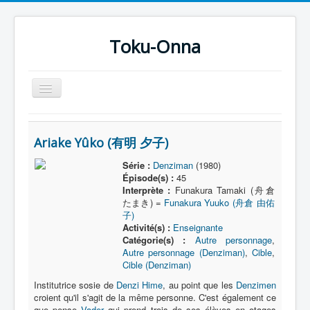
Toku-Onna
Basculer
la
navigation
Accueil
Ariake Yûko (有明 夕子)
Toku-Actrices
Série :
Denziman
(1980)
Toku-Critiques
Épisode(s) :
45
Interprète :
Funakura Tamaki (舟倉
Séries
たまき) =
Funakura Yuuko (舟倉 由佑
子)
Films
Activité(s) :
Enseignante
COSAA
Catégorie(s) :
Autre personnage
,
Autre personnage (Denziman)
,
Cible
,
Dessins
Cible (Denziman)
Institutrice sosie de
Denzi Hime
, au point que les
Denzimen
Artiste Asperger
croient qu'il s'agit de la même personne. C'est également ce
que pense
Vader
qui prend trois de ses élèves en otages