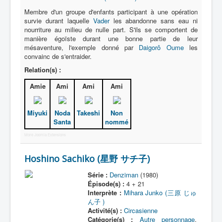
Membre d'un groupe d'enfants participant à une opération
survie durant laquelle
Vader
les abandonne sans eau ni
nourriture au milieu de nulle part. S'ils se comportent de
manière égoïste durant une bonne partie de leur
mésaventure, l'exemple donné par
Daigorô Oume
les
convainc de s'entraider.
Relation(s) :
Amie
Ami
Ami
Ami
Miyuki
Noda
Takeshi
Non
Santa
nommé
More Joomla Extensions
Hoshino Sachiko (星野 サチ子)
Série :
Denziman
(1980)
Épisode(s) :
4 + 21
Interprète :
Mihara Junko (三原 じゅ
ん子 )
Activité(s) :
Circasienne
Catégorie(s) :
Autre personnage
,