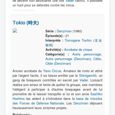
de devenir son assistante une fois
Vader
vaincu. Il possède
un fusil pour se défendre contre les intrus.
More Joomla Extensions
Tokio (時夫)
Série :
Denziman
(1980)
Épisode(s) :
21
Interprète :
Tomogane Toshio (友金
敏雄)
Activité(s) :
Acrobate de cirque
Catégorie(s) :
Autre personnage
,
Autre personnage (Denziman)
,
Cible
,
Cible (Denziman)
Ancien acrobate du
Yano Circus
. Amateur de moto et attiré
par l'argent facile, il se laisse enrôler par le
Shinigamitô
, un
gang de braqueurs contrôlés en secret par
Vader
. Lorsqu'il
réalise son erreur et tente de quitter le groupe, ses membres
l'obligent à participer à d'autres braquages avant de lui
promettre de le laisser tranquille si lui et son amie
Sashiko
Hoshino
les aident à s'introduire dans la
base de missiles
des Forces de Défense Nationale
. Les
Denzimen
déjouent
heureusement leurs sinistres projets.
Relation(s) :