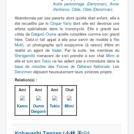
Autre personnage (Denziman)
,
Amie
d'enfance
,
Cible
,
Cible (Denziman)
Abandonnée par ses parents alors qu'elle était enfant, elle a
été recueillie par le
Cirque Yano
dont elle est devenue une
artiste spécialisée dans le monocycle. Elle a grandi aux
côtés de
Daigorô Oume
qu'elle considère comme son grand
frère. Celui-ci fait appel à elle pour servir de modèle à
Rei
Mutô
, un photographe qu'il soupçonne (à raison) d'être en
réalité un agent de
Vader
. Par la suite, les membres du
Shinigamitô
menacent de s'en prendre à son chat
Mimi
si
elle et son ami
Tokio
ne les aident pas à s'introduire dans la
base de missiles des Forces de Défense Nationale
. Les
Denzimen
déjouent heureusement leurs sinistres projets.
Relation(s) :
Ami
Ami
Ami
Chat
Kamo
Oume
Tokio
Mimi
Daigorô
More Joomla Extensions
Kobayashi Tenzan (小林 天山)