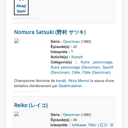
Akagi
Ippei
More Joomla Extensions
Nomura Satsuki (野村 サツキ)
Série :
Denziman
(1980)
Épisode(s) :
43
Interprète :
?
Activité(s) :
Kenshi
Catégorie(s) :
Autre personnage
,
Autre personnage (Denziman)
,
Sportif
(Denziman)
,
Cible
,
Cible (Denziman)
Championne féminine de
kendô
.
Akira Momoi
la sauve d'une
tentative d'enlèvement par
Deathmaskrer
.
More Joomla Extensions
Reiko (レイコ)
Série :
Denziman
(1980)
Épisode(s) :
39
Interprète :
Ishikawa Yôko (石川 洋