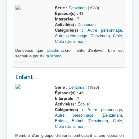
Série :
Denziman
(1980)
Parent
Épisode(s) :
43
Interprète :
?
Policier
Activité(s) :
Danseuse
Catégorie(s) :
Autre personnage
,
Reine de beauté
Autre personnage (Denziman)
,
Cible
,
Cible (Denziman)
Scientifique
Danseuse que
Deathmaskrer
tente d'enlever. Elle est
Sportif
secourue par
Akira Momoi
.
Victime
More Joomla Extensions
Vieillard
Enfant
Autre
Série :
Denziman
(1980)
Épisode(s) :
46
Interprète :
?
Activité(s) :
Écolier
Catégorie(s) :
Autre personnage
,
Autre personnage (Denziman)
,
Enfant
,
Enfant (Denziman)
,
Cible
,
Cible (Denziman)
Membre d'un groupe d'enfants participant à une opération