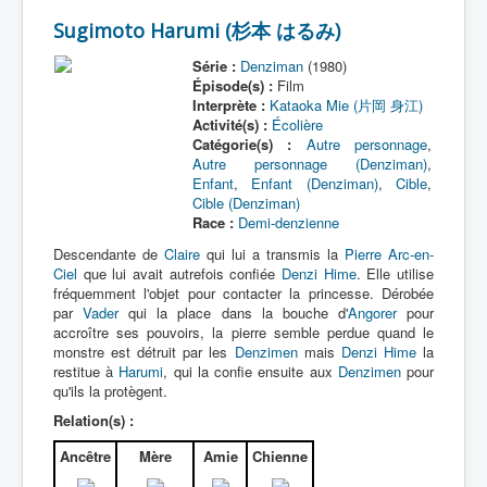
Sugimoto Harumi (杉本 はるみ)
Série :
Denziman
(1980)
Épisode(s) :
Film
Interprète :
Kataoka Mie (片岡 身江)
Activité(s) :
Écolière
Catégorie(s) :
Autre personnage
,
Autre personnage (Denziman)
,
Enfant
,
Enfant (Denziman)
,
Cible
,
Cible (Denziman)
Race :
Demi-denzienne
Descendante de
Claire
qui lui a transmis la
Pierre Arc-en-
Ciel
que lui avait autrefois confiée
Denzi Hime
. Elle utilise
fréquemment l'objet pour contacter la princesse. Dérobée
par
Vader
qui la place dans la bouche d'
Angorer
pour
accroître ses pouvoirs, la pierre semble perdue quand le
monstre est détruit par les
Denzimen
mais
Denzi Hime
la
restitue à
Harumi
, qui la confie ensuite aux
Denzimen
pour
qu'ils la protègent.
Relation(s) :
Ancêtre
Mère
Amie
Chienne