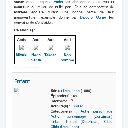
survie durant laquelle
Vader
les abandonne sans eau ni
nourriture au milieu de nulle part. S'ils se comportent de
manière égoïste durant une bonne partie de leur
mésaventure, l'exemple donné par
Daigorô Oume
les
convainc de s'entraider.
Relation(s) :
Amie
Ami
Ami
Ami
Miyuki
Noda
Takeshi
Non
Santa
nommé
More Joomla Extensions
Enfant
Série :
Denziman
(1980)
Épisode(s) :
46
Interprète :
?
Activité(s) :
Écolier
Catégorie(s) :
Autre personnage
,
Autre personnage (Denziman)
,
Enfant
,
Enfant (Denziman)
,
Cible
,
Cible (Denziman)