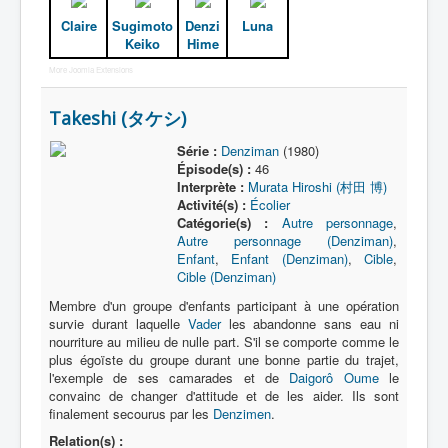
Claire
Sugimoto
Denzi
Luna
Keiko
Hime
More Joomla Extensions
Takeshi (タケシ)
Série :
Denziman
(1980)
Épisode(s) :
46
Interprète :
Murata Hiroshi (村田 博)
Activité(s) :
Écolier
Catégorie(s) :
Autre personnage
,
Autre personnage (Denziman)
,
Enfant
,
Enfant (Denziman)
,
Cible
,
Cible (Denziman)
Membre d'un groupe d'enfants participant à une opération
survie durant laquelle
Vader
les abandonne sans eau ni
nourriture au milieu de nulle part. S'il se comporte comme le
plus égoïste du groupe durant une bonne partie du trajet,
l'exemple de ses camarades et de
Daigorô Oume
le
convainc de changer d'attitude et de les aider. Ils sont
finalement secourus par les
Denzimen
.
Relation(s) :