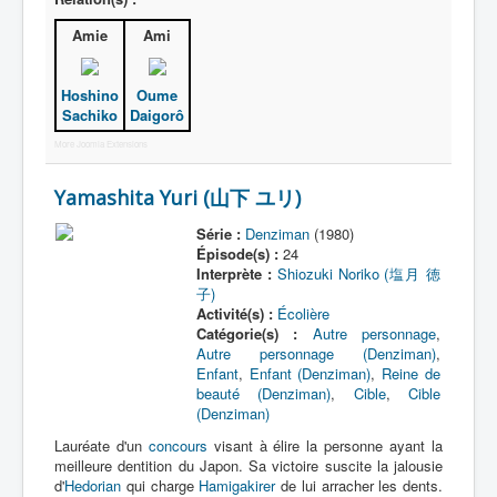
Amie
Ami
Hoshino
Oume
Sachiko
Daigorô
More Joomla Extensions
Yamashita Yuri (山下 ユリ)
Série :
Denziman
(1980)
Épisode(s) :
24
Interprète :
Shiozuki Noriko (塩月 徳
子)
Activité(s) :
Écolière
Catégorie(s) :
Autre personnage
,
Autre personnage (Denziman)
,
Enfant
,
Enfant (Denziman)
,
Reine de
beauté (Denziman)
,
Cible
,
Cible
(Denziman)
Lauréate d'un
concours
visant à élire la personne ayant la
meilleure dentition du Japon. Sa victoire suscite la jalousie
d'
Hedorian
qui charge
Hamigakirer
de lui arracher les dents.