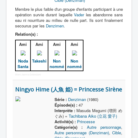
Cible (Denziman)
Membre le plus faible d'un groupe d'enfants participant à une
opération survie durant laquelle
Vader
les abandonne sans
eau ni nourriture au milieu de nulle part. Ils sont finalement
secourus par les
Denzimen
.
Relation(s) :
Ami
Ami
Ami
Ami
Noda
Takeshi
Non
Non
Santa
nommé
nommé
More Joomla Extensions
Ningyo Hime (人魚 姫) = Princesse Sirène
Série :
Denziman
(1980)
Épisode(s) :
47
Interprète :
Masuda Megumi (増田 め
ぐみ) =
Tachibana Aiko (立花 愛子)
Activité(s) :
Princesse
Catégorie(s) :
Autre personnage
,
Autre personnage (Denziman)
,
Cible
,