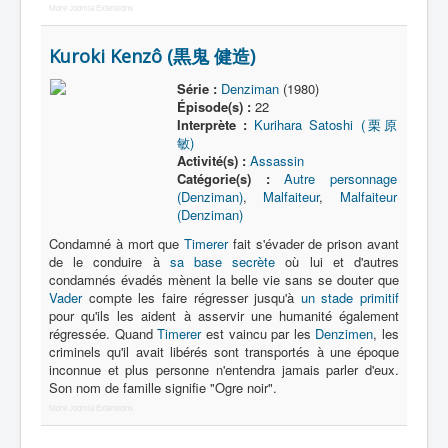
More Joomla Extensions
Entourage
Kuroki Kenzô (黒鬼 健造)
Vader
Série :
Denziman
(1980)
Autres
Épisode(s) :
22
Interprète :
Kurihara Satoshi (栗原
Déguisements
敏)
Activité(s) :
Assassin
_
Catégorie(s) :
Autre personnage
[]
(Denziman)
,
Malfaiteur
,
Malfaiteur
(Denziman)
_
Tous
Condamné à mort que
Timerer
fait s'évader de prison avant
de le conduire à
sa base secrète
où lui et d'autres
Animal
condamnés évadés mènent la belle vie sans se douter que
Vader
compte les faire régresser jusqu'à
un stade primitif
Cible
pour qu'ils les aident à asservir une humanité également
régressée. Quand
Timerer
est vaincu par les
Denzimen
, les
Enfant
criminels qu'il avait libérés sont transportés à une époque
inconnue et plus personne n'entendra jamais parler d'eux.
Extraterrestre
Son nom de famille signifie "Ogre noir".
More Joomla Extensions
Malfaiteur
Médecin