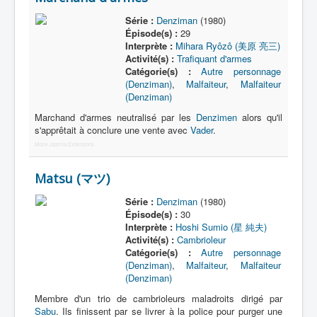
Série :
Denziman
(1980)
Épisode(s) :
29
Interprète :
Mihara Ryôzô (美原 亮三)
Activité(s) :
Trafiquant d'armes
Catégorie(s) :
Autre personnage
(Denziman)
,
Malfaiteur
,
Malfaiteur
(Denziman)
Marchand d'armes neutralisé par les
Denzimen
alors qu'il
s'apprêtait à conclure une vente avec
Vader
.
More Joomla Extensions
Matsu (マツ)
Série :
Denziman
(1980)
Épisode(s) :
30
Interprète :
Hoshi Sumio (星 純夫)
Activité(s) :
Cambrioleur
Catégorie(s) :
Autre personnage
(Denziman)
,
Malfaiteur
,
Malfaiteur
(Denziman)
Membre d'un trio de cambrioleurs maladroits dirigé par
Sabu
. Ils finissent par se livrer à la police pour purger une