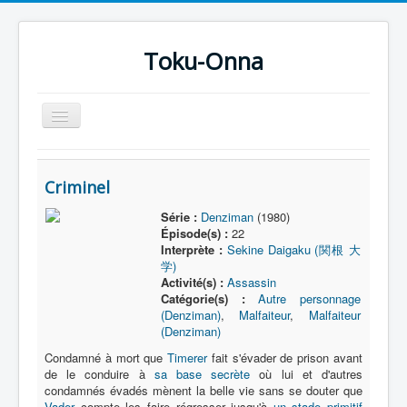
Toku-Onna
Basculer
la
navigation
Accueil
Criminel
Toku-Actrices
Série :
Denziman
(1980)
Toku-Critiques
Épisode(s) :
22
Interprète :
Sekine Daigaku (関根 大
Séries
学)
Activité(s) :
Assassin
Films
Catégorie(s) :
Autre personnage
COSAA
(Denziman)
,
Malfaiteur
,
Malfaiteur
(Denziman)
Dessins
Condamné à mort que
Timerer
fait s'évader de prison avant
de le conduire à
sa base secrète
où lui et d'autres
Artiste Asperger
condamnés évadés mènent la belle vie sans se douter que
Vader
compte les faire régresser jusqu'à
un stade primitif