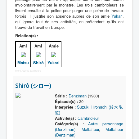
involontairement par le monstre. Les trois cambrioleurs se
livrent ensuite à la police pour purger une peine de travaux
forcés. Il justifie son absence auprès de son amie
Yukari
,
qui ignore tout de ses activités, en prétendant qu'ils ont
trouvé du travail en Europe.
Relation(s) :
Ami
Ami
Amie
Matsu
Shirô
Yukari
More Joomla Extensions
Shirô (シロー)
Série :
Denziman
(1980)
Épisode(s) :
30
Interprète :
Suzuki Hiromichi (鈴木 弘
道)
Activité(s) :
Cambrioleur
Catégorie(s) :
Autre personnage
(Denziman)
,
Malfaiteur
,
Malfaiteur
(Denziman)