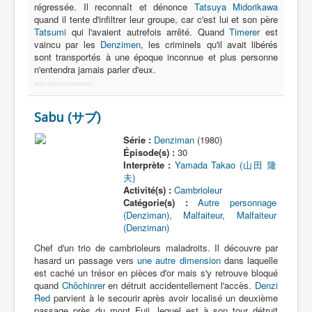
régressée. Il reconnaît et dénonce
Tatsuya Midorikawa
quand il tente d'infiltrer leur groupe, car c'est lui et son père
Tatsumi
qui l'avaient autrefois arrêté. Quand
Timerer
est
vaincu par les
Denzimen
, les criminels qu'il avait libérés
sont transportés à une époque inconnue et plus personne
n'entendra jamais parler d'eux.
More Joomla Extensions
Sabu (サブ)
Série :
Denziman
(1980)
Épisode(s) :
30
Interprète :
Yamada Takao (山田 隆
夫)
Activité(s) :
Cambrioleur
Catégorie(s) :
Autre personnage
(Denziman)
,
Malfaiteur
,
Malfaiteur
(Denziman)
Chef d'un trio de cambrioleurs maladroits. Il découvre par
hasard un passage vers
une autre dimension
dans laquelle
est caché un trésor en pièces d'or mais s'y retrouve bloqué
quand
Chôchinrer
en détruit accidentellement l'accès.
Denzi
Red
parvient à le secourir après avoir localisé un deuxième
passage près du mont Fuji, lequel est à son tour détruit