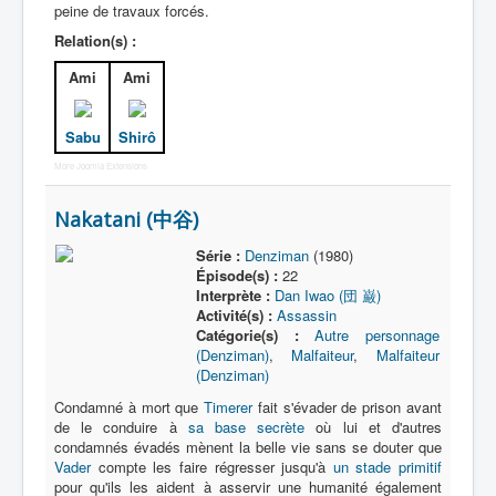
peine de travaux forcés.
Relation(s) :
Ami
Ami
Sabu
Shirô
More Joomla Extensions
Nakatani (中谷)
Série :
Denziman
(1980)
Épisode(s) :
22
Interprète :
Dan Iwao (団 巌)
Activité(s) :
Assassin
Catégorie(s) :
Autre personnage
(Denziman)
,
Malfaiteur
,
Malfaiteur
(Denziman)
Condamné à mort que
Timerer
fait s'évader de prison avant
de le conduire à
sa base secrète
où lui et d'autres
condamnés évadés mènent la belle vie sans se douter que
Vader
compte les faire régresser jusqu'à
un stade primitif
pour qu'ils les aident à asservir une humanité également