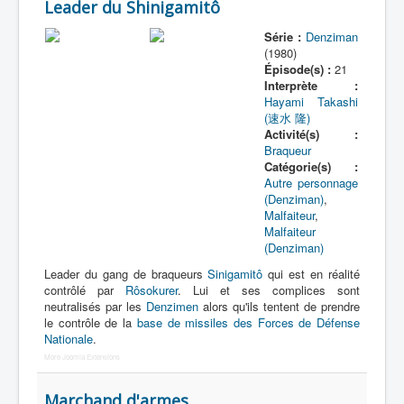
Leader du Shinigamitô
Parent
Série :
Denziman
(1980)
Policier
Épisode(s) :
21
Interprète :
Reine de beauté
Hayami Takashi
(速水 隆)
Scientifique
Activité(s) :
Braqueur
Sportif
Catégorie(s) :
Victime
Autre personnage
(Denziman)
,
Vieillard
Malfaiteur
,
Malfaiteur
Autre
(Denziman)
Leader du gang de braqueurs
Sinigamitô
qui est en réalité
contrôlé par
Rôsokurer
. Lui et ses complices sont
neutralisés par les
Denzimen
alors qu'ils tentent de prendre
le contrôle de la
base de missiles des Forces de Défense
Nationale
.
More Joomla Extensions
Marchand d'armes