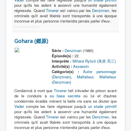
Lexique
pour qu'ils les aident à asservir une humanité également
régressée. Quand
Timerer
est vaincu par les
Denzimen
, les
Denshi sentai Denziman (電子 戦
criminels qu'il avait libérés sont transportés à une époque
隊 デンジマン) = Escadron
inconnue et plus personne n'entendra jamais parler d'eux.
électronique Denziman
More Joomla Extensions
Série
Gohara (郷原)
Personnages
Série :
Denziman
(1980)
Épisode(s) :
22
Mechas
Interprète :
Mihara Ryôzô (美原 亮三)
Activité(s) :
Assassin
Objets
Catégorie(s) :
Autre personnage
(Denziman)
,
Malfaiteur
,
Malfaiteur
Lieux
(Denziman)
Épisodes
Condamné à mort que
Timerer
fait s'évader de prison avant
de le conduire à
sa base secrète
où lui et d'autres
Chronologie
condamnés évadés mènent la belle vie sans se douter que
Vader
compte les faire régresser jusqu'à
un stade primitif
Références
pour qu'ils les aident à asservir une humanité également
régressée. Quand
Timerer
est vaincu par les
Denzimen
, les
Fanservice
criminels qu'il avait libérés sont transportés à une époque
inconnue et plus personne n'entendra jamais parler d'eux.
Denzimen