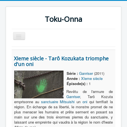
Toku-Onna
Basculer
la
navigation
Accueil
XIeme siècle - Tarô Kozukata triomphe
Toku-Actrices
d'un oni
Toku-Critiques
Série :
Ganriser
(2011)
Année :
XIeme siècle
Séries
Épisode(s) :
1
Films
Revêtu de l'armure de
Ganriser
, Tarô Kozuta
COSAA
emprisonne au
sanctuaire Mitsuishi
un
oni
qui terrifiait la
région. En échange de sa liberté, le monstre promet de ne
Dessins
plus menacer les humains et prête serment en posant sa
main sur une des trois énormes pierres du sanctuaire, y
Artiste Asperger
laissant une empreinte qui vaudra à la région le nom d'Iwate