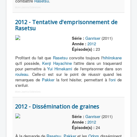
combattre
Rasetsu
.
More Joomla Extensions
2012 - Tentative d'emprisonnement de
Rasetsu
Série :
Ganriser
(2011)
Année :
2012
Épisode(s) :
23
Profitant du fait que
Rasetsu
convoite toujours l'
hihiirokane
qu'il possède,
Kenji Hayachine
l'attire dans un traquenard
pour permettre à
Yui Himekami
de l'emprisonner dans son
rouleau
. Celle-ci est sur le point de réussir quand les
remarques de
Pakker
la font hésiter, permettant à l'
oni
de
s'enfuir.
More Joomla Extensions
2012 - Dissémination de graines
Série :
Ganriser
(2011)
Année :
2012
Épisode(s) :
24
À la demande de
Rasetsu
,
Pakker
et les
Odors
disséminent