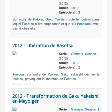
(2012)
Année :
2012
Épisode(s) :
3
Sur ordre de
Pakker
,
Gaku Yakeishi
vole le
rouleau
dans
lequel
Rasetsu
a été emprisonné et que
Yui Himekami
avait
caché chez elle.
More Joomla Extensions
2012 - Libération de Rasetsu
Série :
Ganriser Season 2
(2012)
Année :
2012
Épisode(s) :
2
Toujours sur ordre de
Pakker
,
Gaku Yakeishi
déchire le
rouleau
, provoquant la libération de
Rasetsu
.
More Joomla Extensions
2012 - Transformation de Gaku Yakeishi
en Mayoiger
Série :
Ganriser Season 2