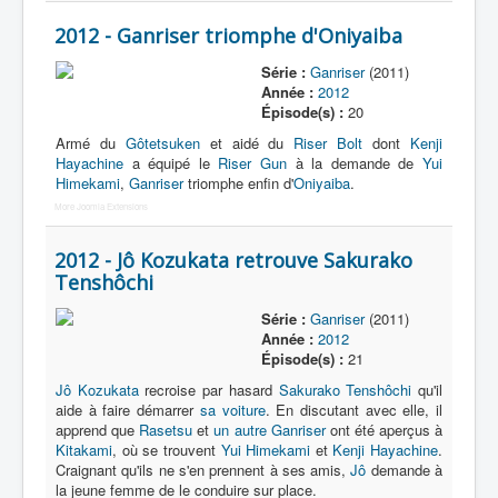
2012 - Ganriser triomphe d'Oniyaiba
Série :
Ganriser
(2011)
Année :
2012
Épisode(s) :
20
Armé du
Gôtetsuken
et aidé du
Riser Bolt
dont
Kenji
Hayachine
a équipé le
Riser Gun
à la demande de
Yui
Himekami
,
Ganriser
triomphe enfin d'
Oniyaiba
.
More Joomla Extensions
2012 - Jô Kozukata retrouve Sakurako
Tenshôchi
Série :
Ganriser
(2011)
Année :
2012
Épisode(s) :
21
Jô Kozukata
recroise par hasard
Sakurako Tenshôchi
qu'il
aide à faire démarrer
sa voiture
. En discutant avec elle, il
apprend que
Rasetsu
et
un autre Ganriser
ont été aperçus à
Kitakami
, où se trouvent
Yui Himekami
et
Kenji Hayachine
.
Craignant qu'ils ne s'en prennent à ses amis,
Jô
demande à
la jeune femme de le conduire sur place.