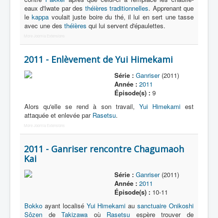
eaux d'Iwate par des
théières traditionnelles
. Apprenant que
le
kappa
voulait juste boire du thé, il lui en sert une tasse
avec une des
théières
qui lui servent d'épaulettes.
More Joomla Extensions
2011 - Enlèvement de Yui Himekami
Série :
Ganriser
(2011)
Année :
2011
Épisode(s) :
9
Alors qu'elle se rend à son travail,
Yui Himekami
est
attaquée et enlevée par
Rasetsu
.
More Joomla Extensions
2011 - Ganriser rencontre Chagumaoh
Kai
Série :
Ganriser
(2011)
Année :
2011
Épisode(s) :
10-11
Bokko
ayant localisé
Yui Himekami
au
sanctuaire Onikoshi
Sôzen
de
Takizawa
où
Rasetsu
espère trouver de