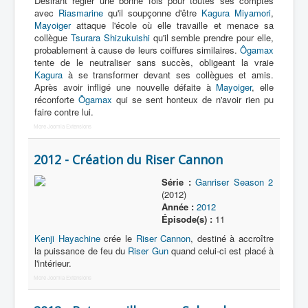
Désirant régler une bonne fois pour toutes ses comptes
avec
Riasmarine
qu'il soupçonne d'être
Kagura Miyamori
,
Mayoiger
attaque l'école où elle travaille et menace sa
collègue
Tsurara Shizukuishi
qu'il semble prendre pour elle,
probablement à cause de leurs coiffures similaires.
Ôgamax
tente de le neutraliser sans succès, obligeant la vraie
Kagura
à se transformer devant ses collègues et amis.
Après avoir infligé une nouvelle défaite à
Mayoiger
, elle
réconforte
Ôgamax
qui se sent honteux de n'avoir rien pu
faire contre lui.
More Joomla Extensions
2012 - Création du Riser Cannon
Série :
Ganriser Season 2
(2012)
Année :
2012
Épisode(s) :
11
Kenji Hayachine
crée le
Riser Cannon
, destiné à accroître
la puissance de feu du
Riser Gun
quand celui-ci est placé à
l'intérieur.
More Joomla Extensions