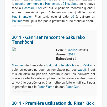
la
société commerciale Hachiman
,
Jô Kozukata
se retrouve
face à
Rasetsu
. L'
oni
est sur le point de l'achever quand il
en est empêché par l'intervention du justicier local
Hachimantyler
. Plus tard, celui-ci aide
Jô
à vaincre un
Pakker
rendu plus fort par la proximité d'une étendue d'eau.
More Joomla Extensions
2011 - Ganriser rencontre Sakurako
Tenshôchi
Série :
Ganriser
(2011)
Année :
2011
Épisode(s) :
7
Ganriser
vient en aide à
Sakurako Tenshôchi
dont
Pakker
a
volé les escarpins pour les remplacer par des
waraji
. Il est
mis en difficulté par son adversaire dont les pouvoirs ont
une nouvelle fois été amplifiés par la présence d'eau mais
arrive à le dessécher et à la mettre en fuite en utilisant pour
la première fois le
Riser Flame
de son
Riser Gun
.
More Joomla Extensions
2011 - Première utilisation du Riser Kick