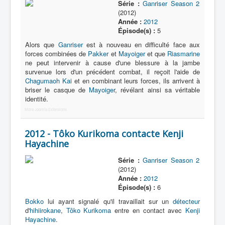
Série :
Ganriser Season 2
(2012)
Année :
2012
Épisode(s) :
5
Alors que
Ganriser
est à nouveau en difficulté face aux
forces combinées de
Pakker
et
Mayoiger
et que
Riasmarine
ne peut intervenir à cause d'une blessure à la jambe
survenue lors d'un précédent combat, il reçoit l'aide de
Chagumaoh Kai
et en combinant leurs forces, ils arrivent à
briser le casque de
Mayoiger
, révélant ainsi sa véritable
identité.
More Joomla Extensions
2012 - Tôko Kurikoma contacte Kenji
Hayachine
Série :
Ganriser Season 2
(2012)
Année :
2012
Épisode(s) :
6
Bokko
lui ayant signalé qu'il travaillait sur un
détecteur
d'
hihiirokane
,
Tôko Kurikoma
entre en contact avec
Kenji
Hayachine
.