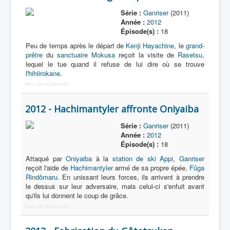
Série :
Ganriser
(2011)
Année :
2012
Épisode(s) :
18
Peu de temps après le départ de
Kenji Hayachine
, le
grand-
prêtre
du
sanctuaire Mokusa
reçoit la visite de
Rasetsu
,
lequel le tue quand il refuse de lui dire où se trouve
l'
hihiirokane
.
More Joomla Extensions
2012 - Hachimantyler affronte Oniyaiba
Série :
Ganriser
(2011)
Année :
2012
Épisode(s) :
18
Attaqué par
Oniyaiba
à la
station de ski Appi
,
Ganriser
reçoit l'aide de
Hachimantyler
armé de sa propre épée,
Fûga
Rindômaru
. En unissant leurs forces, ils arrivent à prendre
le dessus sur leur adversaire, mais celui-ci s'enfuit avant
qu'ils lui donnent le coup de grâce.
More Joomla Extensions