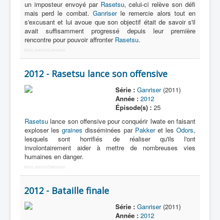
un imposteur envoyé par
Rasetsu
, celui-ci relève son défi
mais perd le combat.
Ganriser
le remercie alors tout en
s'excusant et lui avoue que son objectif était de savoir s'il
avait suffisamment progressé depuis leur première
rencontre pour pouvoir affronter
Rasetsu
.
More Joomla Extensions
2012 - Rasetsu lance son offensive
Série :
Ganriser
(2011)
Année :
2012
Épisode(s) :
25
Rasetsu
lance son offensive pour conquérir Iwate en faisant
exploser les
graines
disséminées par
Pakker
et les
Odors
,
lesquels sont horrifiés de réaliser qu'ils l'ont
involontairement aider à mettre de nombreuses vies
humaines en danger.
More Joomla Extensions
2012 - Bataille finale
Série :
Ganriser
(2011)
Année :
2012