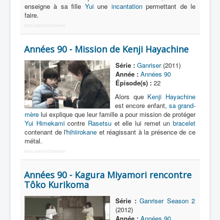
enseigne à sa fille
Années 90
Yui
une
incantation
permettant de le
faire.
2011
More Joomla Extensions
2012
Années 90 - Mission de Kenji Hayachine
2013
Série :
Ganriser
(2011)
Année :
Années 90
Épisode(s) :
22
Alors que
Kenji Hayachine
est encore enfant,
sa grand-
mère
lui explique que leur famille a pour mission de protéger
Yui Himekami
contre
Rasetsu
et elle lui remet un
bracelet
contenant de l'
hihiirokane
et réagissant à la présence de ce
métal.
More Joomla Extensions
Années 90 - Kagura Miyamori rencontre
Tôko Kurikoma
Série :
Ganriser Season 2
(2012)
Année :
Années 90