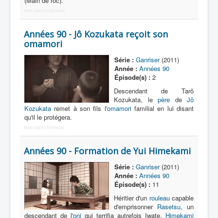
(Main de roc).
Lexique
More Joomla Extensions
Tetsujin Ganriser (鉄神 ガンライザ
ー) = Dieu de fer Ganriser
Années 90 - Jô Kozukata reçoit son
omamori
Série
Série :
Ganriser
(2011)
Année :
Années 90
Personnages
Épisode(s) :
2
Véhicules
Descendant de Tarô
Kozukata, le
père
de
Jô
Objets
Kozukata
remet à son fils l'
omamori
familial en lui disant
qu'il le protégera.
Lieux
More Joomla Extensions
Épisodes
Années 90 - Formation de Yui Himekami
Chronologie
Série :
Ganriser
(2011)
Références
Année :
Années 90
Épisode(s) :
11
Tout
Héritier d'un
rouleau
capable
d'emprisonner
Rasetsu
, un
XIeme siècle
descendant de l'
oni
qui terrifia autrefois Iwate,
Himekami