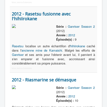
More Joomla Extensions
2012 - Rasetsu fusionne avec
l'hihiirokane
Série :
Ganriser Season 2
(2012)
Année :
2012
Épisode(s) :
9
Rasetsu
localise un autre échantillon d'
hihiirokane
caché
dans l'
ancienne mine de Kamaishi
. Malgré les efforts de
Ganriser
et ses amis pour l'obtenir avant lui, il parvient à
s'en emparer et fusionne avec, accroissant ainsi
considérablement sa propre puissance.
More Joomla Extensions
2012 - Riasmarine se démasque
Série :
Ganriser Season 2
(2012)
Année :
2012
Épisode(s) :
10