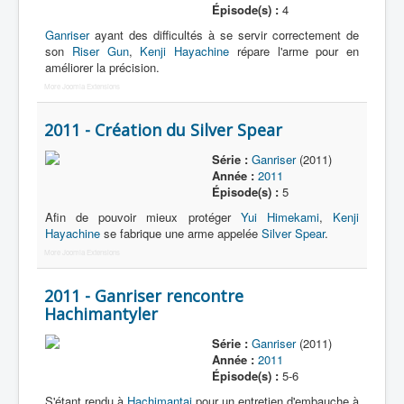
Épisode(s) :
4
Ganriser
ayant des difficultés à se servir correctement de
son
Riser Gun
,
Kenji Hayachine
répare l'arme pour en
améliorer la précision.
More Joomla Extensions
2011 - Création du Silver Spear
Série :
Ganriser
(2011)
Année :
2011
Épisode(s) :
5
Afin de pouvoir mieux protéger
Yui Himekami
,
Kenji
Hayachine
se fabrique une arme appelée
Silver Spear
.
More Joomla Extensions
2011 - Ganriser rencontre
Hachimantyler
Série :
Ganriser
(2011)
Année :
2011
Épisode(s) :
5-6
S'étant rendu à
Hachimantai
pour un entretien d'embauche à