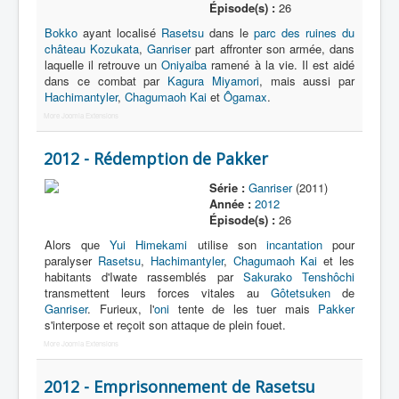
Épisode(s) :
26
Bokko
ayant localisé
Rasetsu
dans le
parc des ruines du
château Kozukata
,
Ganriser
part affronter son armée, dans
laquelle il retrouve un
Oniyaiba
ramené à la vie. Il est aidé
dans ce combat par
Kagura Miyamori
, mais aussi par
Hachimantyler
,
Chagumaoh Kai
et
Ôgamax
.
More Joomla Extensions
2012 - Rédemption de Pakker
Série :
Ganriser
(2011)
Année :
2012
Épisode(s) :
26
Alors que
Yui Himekami
utilise son
incantation
pour
paralyser
Rasetsu
,
Hachimantyler
,
Chagumaoh Kai
et les
habitants d'Iwate rassemblés par
Sakurako Tenshôchi
transmettent leurs forces vitales au
Gôtetsuken
de
Ganriser
. Furieux, l'
oni
tente de les tuer mais
Pakker
s'interpose et reçoit son attaque de plein fouet.
More Joomla Extensions
2012 - Emprisonnement de Rasetsu