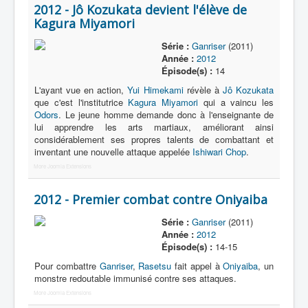
2012 - Jô Kozukata devient l'élève de
Kagura Miyamori
Série :
Ganriser
(2011)
Année :
2012
Épisode(s) :
14
L'ayant vue en action,
Yui Himekami
révèle à
Jô Kozukata
que c'est l'institutrice
Kagura Miyamori
qui a vaincu les
Odors
. Le jeune homme demande donc à l'enseignante de
lui apprendre les arts martiaux, améliorant ainsi
considérablement ses propres talents de combattant et
inventant une nouvelle attaque appelée
Ishiwari Chop
.
More Joomla Extensions
2012 - Premier combat contre Oniyaiba
Série :
Ganriser
(2011)
Année :
2012
Épisode(s) :
14-15
Pour combattre
Ganriser
,
Rasetsu
fait appel à
Oniyaiba
, un
monstre redoutable immunisé contre ses attaques.
More Joomla Extensions