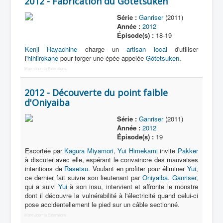
2012 - Fabrication du Gôtetsuken
Série :
Ganriser
(2011)
Année :
2012
Épisode(s) :
18-19
Kenji Hayachine
charge un
artisan local
d'utiliser
l'
hihiirokane
pour forger une épée appelée
Gôtetsuken
.
More Joomla Extensions
2012 - Découverte du point faible
d'Oniyaiba
Série :
Ganriser
(2011)
Année :
2012
Épisode(s) :
19
Escortée par
Kagura Miyamori
,
Yui Himekami
invite
Pakker
à discuter avec elle, espérant le convaincre des mauvaises
intentions de
Rasetsu
. Voulant en profiter pour éliminer
Yui
,
ce dernier fait suivre son lieutenant par
Oniyaiba
.
Ganriser
,
qui a suivi
Yui
à son insu, intervient et affronte le monstre
dont il découvre la vulnérabilité à l'électricité quand celui-ci
pose accidentellement le pied sur un câble sectionné.
More Joomla Extensions