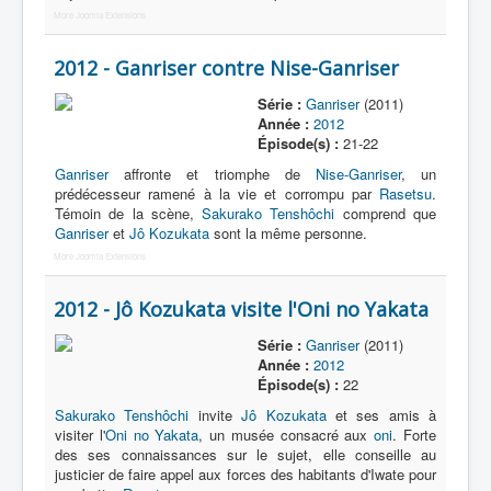
More Joomla Extensions
2012 - Ganriser contre Nise-Ganriser
Série :
Ganriser
(2011)
Année :
2012
Épisode(s) :
21-22
Ganriser
affronte et triomphe de
Nise-Ganriser
, un
prédécesseur ramené à la vie et corrompu par
Rasetsu
.
Témoin de la scène,
Sakurako Tenshôchi
comprend que
Ganriser
et
Jô Kozukata
sont la même personne.
More Joomla Extensions
2012 - Jô Kozukata visite l'Oni no Yakata
Série :
Ganriser
(2011)
Année :
2012
Épisode(s) :
22
Sakurako Tenshôchi
invite
Jô Kozukata
et ses amis à
visiter l'
Oni no Yakata
, un musée consacré aux
oni
. Forte
des ses connaissances sur le sujet, elle conseille au
justicier de faire appel aux forces des habitants d'Iwate pour