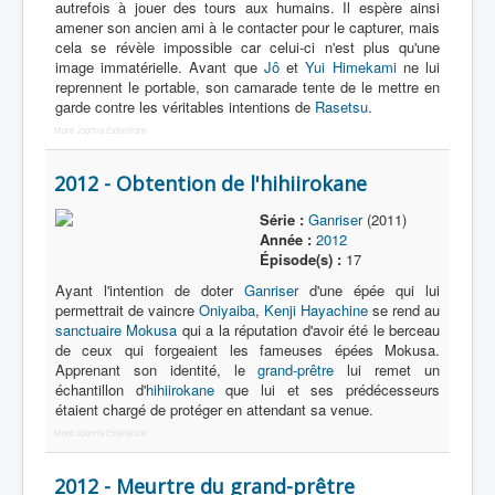
autrefois à jouer des tours aux humains. Il espère ainsi
amener son ancien ami à le contacter pour le capturer, mais
cela se révèle impossible car celui-ci n'est plus qu'une
image immatérielle. Avant que
Jô
et
Yui Himekami
ne lui
reprennent le portable, son camarade tente de le mettre en
garde contre les véritables intentions de
Rasetsu
.
More Joomla Extensions
2012 - Obtention de l'hihiirokane
Série :
Ganriser
(2011)
Année :
2012
Épisode(s) :
17
Ayant l'intention de doter
Ganriser
d'une épée qui lui
permettrait de vaincre
Oniyaiba
,
Kenji Hayachine
se rend au
sanctuaire Mokusa
qui a la réputation d'avoir été le berceau
de ceux qui forgeaient les fameuses épées Mokusa.
Apprenant son identité, le
grand-prêtre
lui remet un
échantillon d'
hihiirokane
que lui et ses prédécesseurs
étaient chargé de protéger en attendant sa venue.
More Joomla Extensions
2012 - Meurtre du grand-prêtre