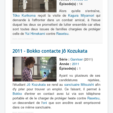
Épisode(s) :
14
Alors qu'elle s'entraîne,
Tôko Kurikoma
reçoit la visite de
Kagura Miyamori
qui
demande à l'affronter dans un combat amical, à l'issue
duquel les deux se promettent de lutter ensemble car elles
sont toutes deux issues de familles chargées de protéger
celle de
Yui Himekami
contre
Rasetsu
.
More Joomla Extensions
2011 - Bokko contacte Jô Kozukata
Série :
Ganriser
(2011)
Année :
2011
Épisode(s) :
1
Ayant vu plusieurs de ses
candidatures rejetées,
l'étudiant
Jô Kozukata
se rend au
sanctuaire Mitsuishi
afin
d'y prier pour trouver un emploi. Ce faisant, il permet à
Bokko
d'entrer en contact avec lui via son téléphone
portable et de le charger de protéger Iwate contre
Rasetsu
,
un descendant de l'
oni
que son ancêtre avait emprisonné
dans ce même sanctuaire.
More Joomla Extensions