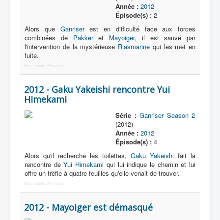
Année :
2012
Épisode(s) :
2
Alors que
Ganriser
est en difficulté face aux forces
combinées de
Pakker
et
Mayoiger
, il est sauvé par
l'intervention de la mystérieuse
Riasmarine
qui les met en
fuite.
More Joomla Extensions
2012 - Gaku Yakeishi rencontre Yui
Himekami
Série :
Ganriser Season 2
(2012)
Année :
2012
Épisode(s) :
4
Alors qu'il recherche les toilettes,
Gaku Yakeishi
fait la
rencontre de
Yui Himekami
qui lui indique le chemin et lui
offre un trèfle à quatre feuilles qu'elle venait de trouver.
More Joomla Extensions
2012 - Mayoiger est démasqué