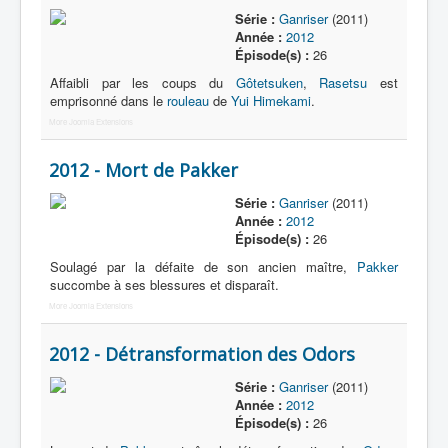
Série :
Ganriser
(2011)
Année :
2012
Épisode(s) :
26
Affaibli par les coups du
Gôtetsuken
,
Rasetsu
est
emprisonné dans le
rouleau
de
Yui Himekami
.
More Joomla Extensions
2012 - Mort de Pakker
Série :
Ganriser
(2011)
Année :
2012
Épisode(s) :
26
Soulagé par la défaite de son ancien maître,
Pakker
succombe à ses blessures et disparaît.
More Joomla Extensions
2012 - Détransformation des Odors
Série :
Ganriser
(2011)
Année :
2012
Épisode(s) :
26