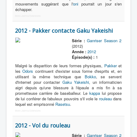
mouvements suggérant que l'
oni
pourrait un jour s'en
échapper.
More Joomla Extensions
2012 - Pakker contacte Gaku Yakeishi
Série :
Ganriser Season 2
(2012)
Année :
2012
Épisode(s) :
1
Malgré la disparition de leurs formes physiques,
Pakker
et
les
Odors
continuent d'exister sous forme d'esprits et, en
utilisant la même technique que
Bokko
, se servent
d'internet pour contacter
Gaku Yakeishi
, un informaticien
aigri depuis qu'une blessure à l'épaule a mis fin à sa
prometteuse carrière de baseballeur. Le
kappa
lui propose
de lui conférer de fabuleux pouvoirs s'il vole le
rouleau
dans
lequel est emprisonné
Rasetsu
.
More Joomla Extensions
2012 - Vol du rouleau
Série :
Ganriser Season 2