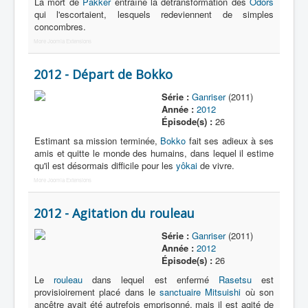
La mort de
Pakker
entraîne la détransformation des
Odors
qui l'escortaient, lesquels redeviennent de simples
concombres.
More Joomla Extensions
2012 - Départ de Bokko
Série :
Ganriser
(2011)
Année :
2012
Épisode(s) :
26
Estimant sa mission terminée,
Bokko
fait ses adieux à ses
amis et quitte le monde des humains, dans lequel il estime
qu'il est désormais difficile pour les
yôkai
de vivre.
More Joomla Extensions
2012 - Agitation du rouleau
Série :
Ganriser
(2011)
Année :
2012
Épisode(s) :
26
Le
rouleau
dans lequel est enfermé
Rasetsu
est
provisioirement placé dans le
sanctuaire Mitsuishi
où son
ancêtre avait été autrefois emprisonné, mais il est agité de