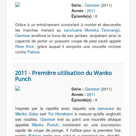
Série :
Ganriser
(2011)
Année :
2011
Épisode(s) :
8
Grâce à un entraînement consistant à monter et descendre
les marches menant au
sanctuaire Morioka Tenmangû
,
Ganriser
améliore la force de ses jambes, acquérant ainsi la
capacité de porter un puissant coupe de pied sauté appelé
Riser Kick
, grâce auquel il remporte une nouvelle victoire
contre
Pakker
.
More Joomla Extensions
2011 - Première utilisation du Wanko
Punch
Série :
Ganriser
(2011)
Année :
2011
Épisode(s) :
9
Inspirée par la rapidité avec laquelle une
serveuse
du
Wanko Soba
sert
Yui Himekami
à mesure qu'elle engloutit
ses nouilles,
Ganriser
met au point une nouvelle attaque
appelée
Wanko Punch
, consistant en une succession
rapide de coups de poings. Il l'utilise pour la première fois
contre
Pakker
après que celui-ci a remplacé les chauffe-