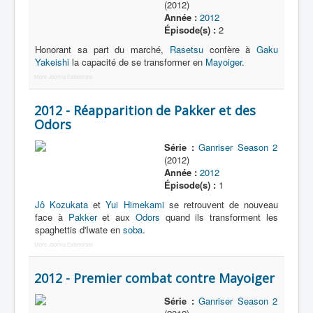
(2012)
Année :
2012
Épisode(s) :
2
Honorant sa part du marché,
Rasetsu
confère à
Gaku
Yakeishi
la capacité de se transformer en
Mayoiger
.
More Joomla Extensions
2012 - Réapparition de Pakker et des
Odors
Série :
Ganriser Season 2
(2012)
Année :
2012
Épisode(s) :
1
Jô Kozukata
et
Yui Himekami
se retrouvent de nouveau
face à
Pakker
et aux
Odors
quand ils transforment les
spaghettis d'Iwate en
soba
.
More Joomla Extensions
2012 - Premier combat contre Mayoiger
Série :
Ganriser Season 2