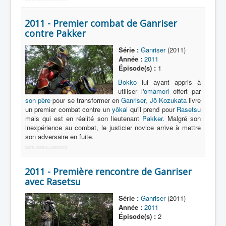
2011 - Premier combat de Ganriser
contre Pakker
Série :
Ganriser
(2011)
Année :
2011
Épisode(s) :
1
Bokko
lui ayant appris à
utiliser l'
omamori
offert par
son père
pour se transformer en
Ganriser
,
Jô Kozukata
livre
un premier combat contre un
yôkai
qu'il prend pour
Rasetsu
mais qui est en réalité son lieutenant
Pakker
. Malgré son
inexpérience au combat, le justicier novice arrive à mettre
son adversaire en fuite.
More Joomla Extensions
2011 - Première rencontre de Ganriser
avec Rasetsu
Série :
Ganriser
(2011)
Année :
2011
Épisode(s) :
2