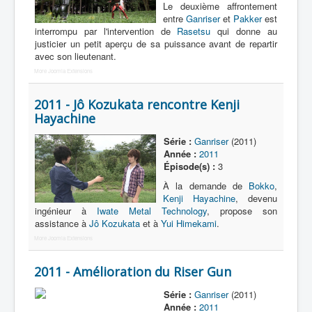
Le deuxième affrontement
entre
Ganriser
et
Pakker
est
interrompu par l'intervention de
Rasetsu
qui donne au
justicier un petit aperçu de sa puissance avant de repartir
avec son lieutenant.
More Joomla Extensions
2011 - Jô Kozukata rencontre Kenji
Hayachine
Série :
Ganriser
(2011)
Année :
2011
Épisode(s) :
3
À la demande de
Bokko
,
Kenji Hayachine
, devenu
ingénieur à
Iwate Metal Technology
, propose son
assistance à
Jô Kozukata
et à
Yui Himekami
.
More Joomla Extensions
2011 - Amélioration du Riser Gun
Série :
Ganriser
(2011)
Année :
2011