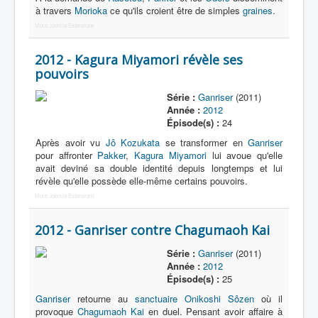
à travers
Morioka
ce qu'ils croient être de simples
graines
.
More Joomla Extensions
2012 - Kagura Miyamori révèle ses
pouvoirs
Série :
Ganriser
(2011)
Année :
2012
Épisode(s) :
24
Après avoir vu
Jô Kozukata
se transformer en
Ganriser
pour affronter
Pakker
,
Kagura Miyamori
lui avoue qu'elle
avait deviné sa double identité depuis longtemps et lui
révèle qu'elle possède elle-même certains pouvoirs.
More Joomla Extensions
2012 - Ganriser contre Chagumaoh Kai
Série :
Ganriser
(2011)
Année :
2012
Épisode(s) :
25
Ganriser
retourne au
sanctuaire Onikoshi Sôzen
où il
provoque
Chagumaoh Kai
en duel. Pensant avoir affaire à