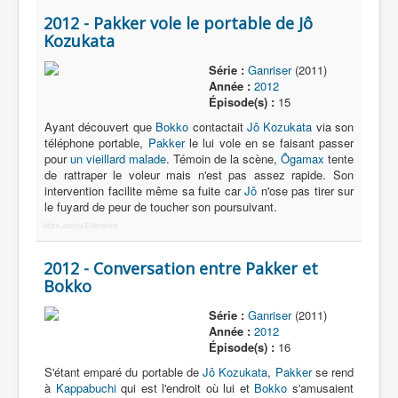
2012 - Pakker vole le portable de Jô
Kozukata
Série :
Ganriser
(2011)
Année :
2012
Épisode(s) :
15
Ayant découvert que
Bokko
contactait
Jô Kozukata
via son
téléphone portable,
Pakker
le lui vole en se faisant passer
pour
un vieillard malade
. Témoin de la scène,
Ôgamax
tente
de rattraper le voleur mais n'est pas assez rapide. Son
intervention facilite même sa fuite car
Jô
n'ose pas tirer sur
le fuyard de peur de toucher son poursuivant.
More Joomla Extensions
2012 - Conversation entre Pakker et
Bokko
Série :
Ganriser
(2011)
Année :
2012
Épisode(s) :
16
S'étant emparé du portable de
Jô Kozukata
,
Pakker
se rend
à
Kappabuchi
qui est l'endroit où lui et
Bokko
s'amusaient