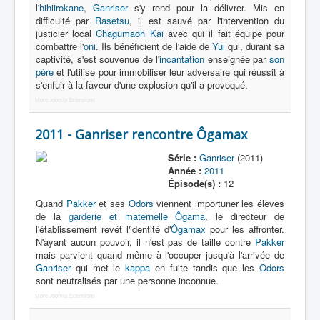
l'
hihiirokane
,
Ganriser
s'y rend pour la délivrer. Mis en
difficulté par
Rasetsu
, il est sauvé par l'intervention du
justicier local
Chagumaoh Kai
avec qui il fait équipe pour
combattre l'
oni
. Ils bénéficient de l'aide de
Yui
qui, durant sa
captivité, s'est souvenue de l'
incantation
enseignée par
son
père
et l'utilise pour immobiliser leur adversaire qui réussit à
s'enfuir à la faveur d'une explosion qu'il a provoqué.
More Joomla Extensions
2011 - Ganriser rencontre Ôgamax
Série :
Ganriser
(2011)
Année :
2011
Épisode(s) :
12
Quand
Pakker
et ses
Odors
viennent importuner les élèves
de la
garderie et maternelle Ôgama
, le directeur de
l'établissement revêt l'identité d'
Ôgamax
pour les affronter.
N'ayant aucun pouvoir, il n'est pas de taille contre
Pakker
mais parvient quand même à l'occuper jusqu'à l'arrivée de
Ganriser
qui met le
kappa
en fuite tandis que les
Odors
sont neutralisés par une personne inconnue.
More Joomla Extensions