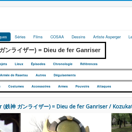
iques
Séries
Films
COSAA
Dessins
Artiste Asperger
L
神 ガンライザー) = Dieu de fer Ganriser
bjets
Lieux
Épisodes
Chronologie
Références
e Armée de Rasetsu
Autres
Déguisements
u
Costumes
Accessoires
Armes
Pouvoirs
Attaques
iser (鉄神 ガンライザー) = Dieu de fer Ganriser / Kozu