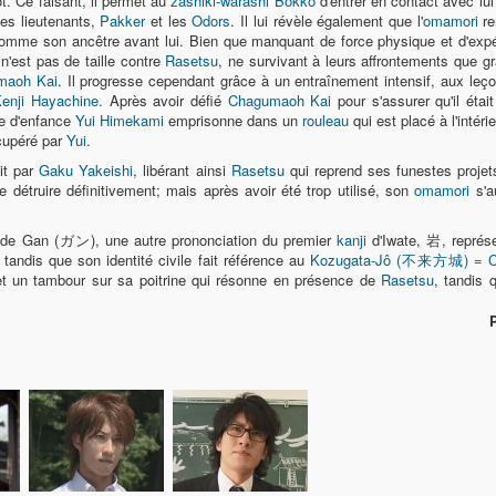
t. Ce faisant, il permet au
zashiki-warashi
Bokko
d'entrer en contact avec lui
ses lieutenants,
Pakker
et les
Odors
. Il lui révèle également que l'
omamori
re
comme son ancêtre avant lui. Bien que manquant de force physique et d'ex
'est pas de taille contre
Rasetsu
, ne survivant à leurs affrontements que gr
maoh Kai
. Il progresse cependant grâce à un entraînement intensif, aux le
enji Hayachine
. Après avoir défié
Chagumaoh Kai
pour s'assurer qu'il étai
e d'enfance
Yui Himekami
emprisonne dans un
rouleau
qui est placé à l'intéri
écupéré par
Yui
.
it par
Gaku Yakeishi
, libérant ainsi
Rasetsu
qui reprend ses funestes proje
e détruire définitivement; mais après avoir été trop utilisé, son
omamori
s'au
de Gan (ガン), une autre prononciation du premier
kanji
d'Iwate, 岩, représe
dis que son identité civile fait référence au
Kozugata-Jô (不来方城) = Ch
et un tambour sur sa poitrine qui résonne en présence de
Rasetsu
, tandis 