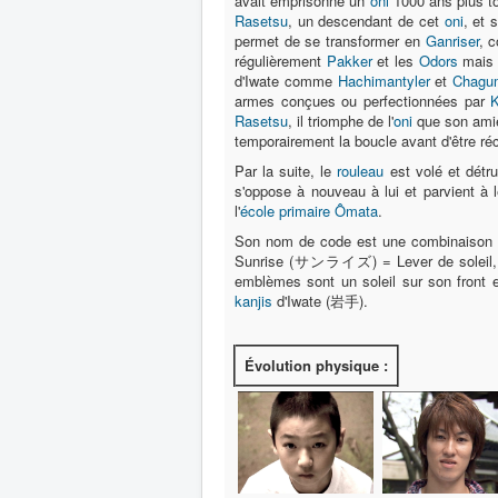
avait emprisonné un
oni
1000 ans plus tô
Rasetsu
, un descendant de cet
oni
, et 
permet de se transformer en
Ganriser
, 
régulièrement
Pakker
et les
Odors
mais n
d'Iwate comme
Hachimantyler
et
Chagu
armes conçues ou perfectionnées par
K
Rasetsu
, il triomphe de l'
oni
que son ami
temporairement la boucle avant d'être r
Par la suite, le
rouleau
est volé et détru
s'oppose à nouveau à lui et parvient à l
l'
école primaire Ômata
.
Son nom de code est une combinaison 
Sunrise (サンライズ) = Lever de soleil, tan
emblèmes sont un soleil sur son front 
kanjis
d'Iwate (岩手).
Évolution physique :