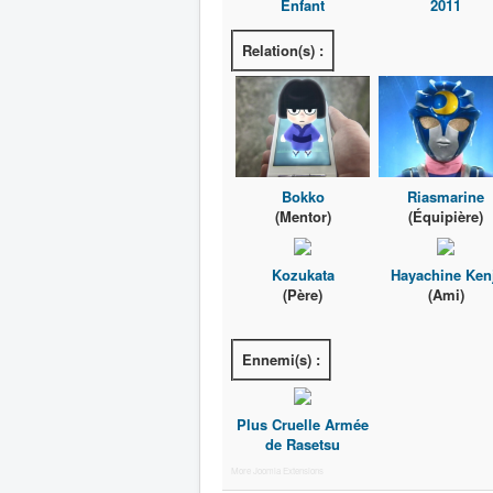
Enfant
2011
Relation(s) :
Bokko
Riasmarine
(Mentor)
(Équipière)
Kozukata
Hayachine Ken
(Père)
(Ami)
Ennemi(s) :
Plus Cruelle Armée
de Rasetsu
More Joomla Extensions