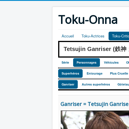
Toku-Onna
Accueil
Toku-Actrices
Toku-Crit
Tetsujin Ganriser (鉄
Série
Personnages
Véhicules
O
Superhéros
Entourage
Plus Cruell
Ganriser
Autres superhéros
Gôtets
Ganriser = Tetsujin Ganr