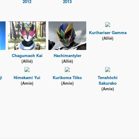
2012
2013
Kurihariser Gamma
(Allié)
Chagumaoh Kai
Hachimantyler
(Allié)
(Allié)
ji
Himekami Yui
Kurikoma Tôko
Tenshôchi
(Amie)
(Amie)
Sakurako
(Amie)