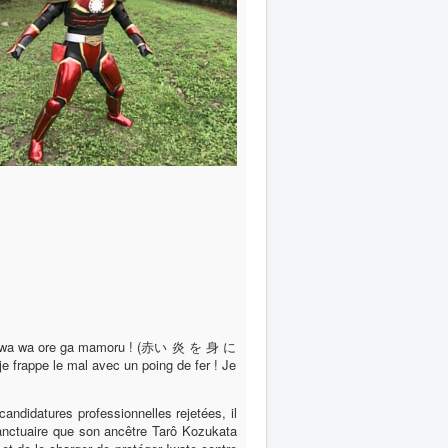
no heiwa wa ore ga mamoru ! (赤い 炎 を 身 に
 le mal avec un poing de fer ! Je
candidatures professionnelles rejetées, il
sanctuaire que son ancêtre Tarô Kozukata