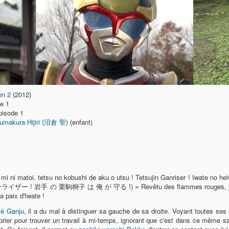
on 2
(2012)
e 1
pisode 1
umakura Hijiri (沼倉 聖)
(enfant)
mi ni matoi, tetsu no kobushi de aku o utsu ! Tetsujin Ganriser ! Iwate 
 岩手 の 栗駒桐子 は 俺 が 守る !) = Revêtu des flammes rouges, je frappe
a paix d'Iwate !
té Ganju
, il a du mal à distinguer sa gauche de sa droite. Voyant toutes ses 
 prier pour trouver un travail à mi-temps, ignorant que c'est dans ce même 