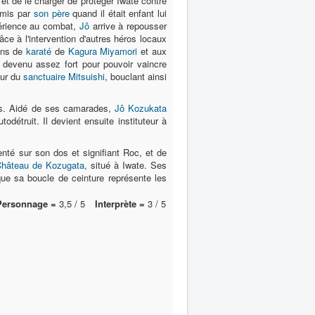
 et de le charger de protéger Iwate contre
mis par
son père
quand il était enfant lui
périence au combat,
Jô
arrive à repousser
âce à l'intervention d'autres héros locaux
çons de
karaté
de
Kagura Miyamori
et aux
t devenu assez fort pour pouvoir vaincre
eur du
sanctuaire Mitsuishi
, bouclant ainsi
ts. Aidé de ses camarades,
Jô Kozukata
todétruit. Il devient ensuite instituteur à
nté sur son dos et signifiant Roc, et de
âteau de Kozugata
, situé à Iwate. Ses
que sa boucle de ceinture représente les
Personnage =
3,5 / 5
Interprète =
3 / 5