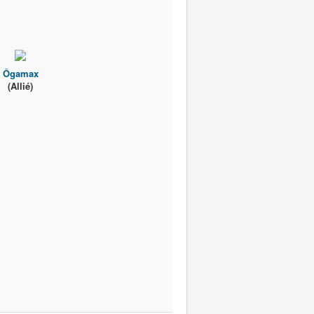
Ôgamax
(Allié)