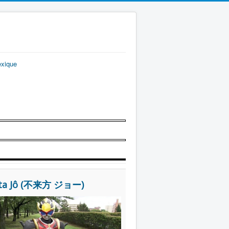
exique
kata Jô (不来方 ジョー)