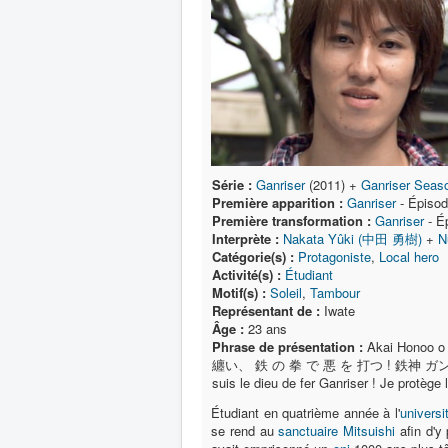
Série :
Ganriser
(2011) +
Ganriser Seas
Première apparition :
Ganriser
- Épisod
Première transformation :
Ganriser
- É
Interprète :
Nakata Yûki (中田 勇樹)
+
N
Catégorie(s) :
Protagoniste
,
Local hero
Activité(s) :
Étudiant
Motif(s) :
Soleil
,
Tambour
Représentant de :
Iwate
Âge :
23 ans
Phrase de présentation :
Akai Honoo o 
纏い、 鉄 の 拳 で 悪 を 打つ ! 鉄神 ガンライザー !
suis le dieu de fer Ganriser ! Je protège l
Étudiant en quatrième année à l'
universi
se rend au
sanctuaire Mitsuishi
afin d'y