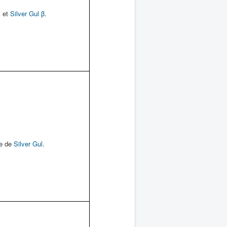
α
et
Silver Gul β
.
re de
Silver Gul
.