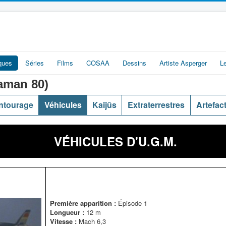
iques
Séries
Films
COSAA
Dessins
Artiste Asperger
L
man 80)
ntourage
Véhicules
Kaijûs
Extraterrestres
Artefac
VÉHICULES D'U.G.M.
Première apparition :
Épisode 1
Longueur :
12 m
Vitesse :
Mach 6,3