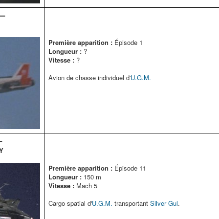
ー
Première apparition :
Épisode 1
Longueur :
?
Vitesse :
?
Avion de chasse individuel d'
U.G.M.
ー
Y
Première apparition :
Épisode 11
Longueur :
150 m
Vitesse :
Mach 5
Cargo spatial d'
U.G.M.
transportant
Silver Gul
.