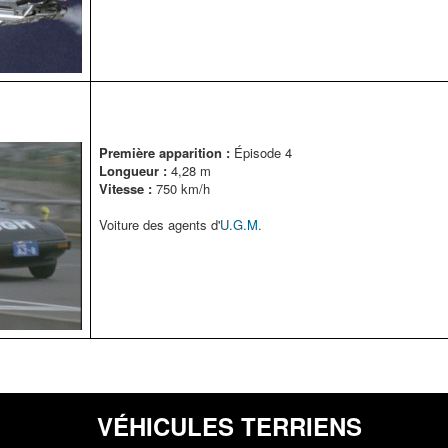
Première apparition :
Épisode 4
Longueur :
4,28 m
Vitesse :
750 km/h
Voiture des agents d'
U.G.M.
VÉHICULES TERRIENS