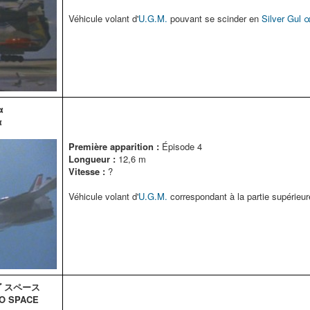
Véhicule volant d'
U.G.M.
pouvant se scinder en
Silver Gul 
α
α
Première apparition :
Épisode 4
Longueur :
12,6 m
Vitesse :
?
Véhicule volant d'
U.G.M.
correspondant à la partie supérieu
ゴ スペース
GO SPACE