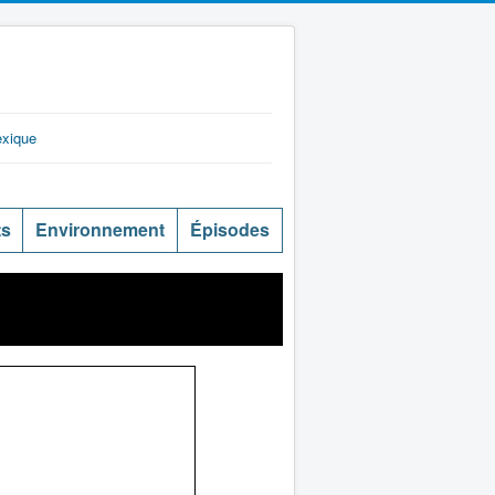
exique
ts
Environnement
Épisodes