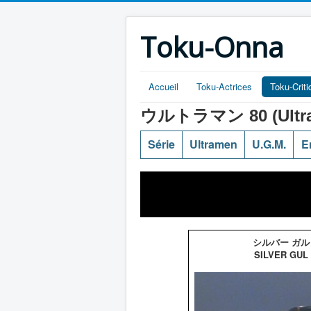
Toku-Onna
Accueil
Toku-Actrices
Toku-Crit
ウルトラマン 80 (Ultra
Série
Ultramen
U.G.M.
E
シルバー ガル
SILVER GUL