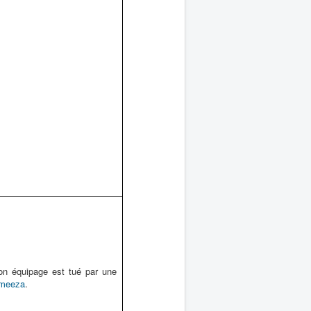
on équipage est tué par une
meeza
.