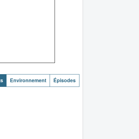
ts
Environnement
Épisodes