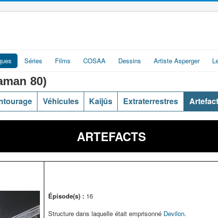
iques
Séries
Films
COSAA
Dessins
Artiste Asperger
L
man 80)
ntourage
Véhicules
Kaijûs
Extraterrestres
Artefac
ARTEFACTS
Épisode(s) :
16
Structure dans laquelle était emprisonné
Devilon
.