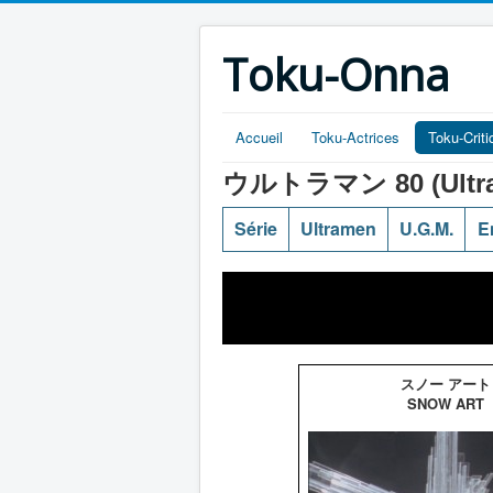
Toku-Onna
Accueil
Toku-Actrices
Toku-Crit
ウルトラマン 80 (Ultra
Série
Ultramen
U.G.M.
E
スノー アート
SNOW ART