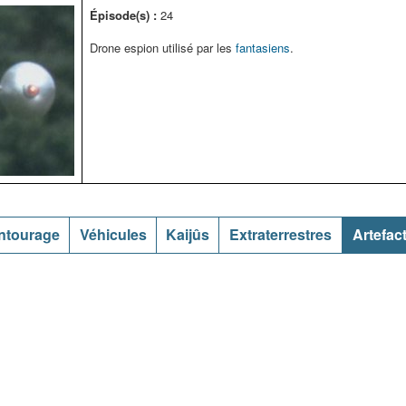
Épisode(s) :
24
Drone espion utilisé par les
fantasiens
.
ntourage
Véhicules
Kaijûs
Extraterrestres
Artefac