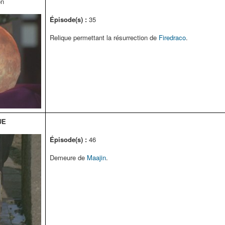
on
Épisode(s) :
35
Relique permettant la résurrection de
Firedraco
.
UE
Épisode(s) :
46
Demeure de
Maajin
.