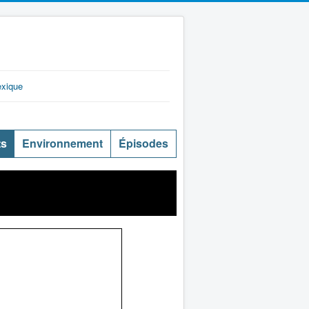
exique
ts
Environnement
Épisodes