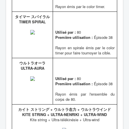
Rayon émis par le color timer.
タイマー スパイラル
TIMER SPIRAL
Utilisé par :
80
Première utilisation :
Épisode 38
Rayon en spirale émis par le color
timer pour faire tournoyer la cible.
ウルトラオーラ
ULTRA-AURA
Utilisé par :
80
Première utilisation :
Épisode 38
Rayon émis par l'ensemble du
corps de 80.
カイト ストリング + ウルトラ念力 + ウルトラウインド
KITE STRING + ULTRA-NENRIKI + ULTRA-WIND
Kite string + Ultra-télékinésie + Ultra-wind