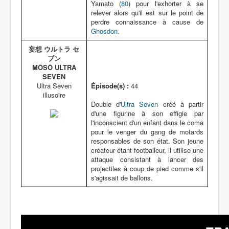
Yamato (
80
) pour l'exhorter à se
relever alors qu'il est sur le point de
perdre connaissance à cause de
Ghosdon
.
妄想 ウルトラ セ
ブン
MÔSÔ ULTRA
SEVEN
Ultra Seven
Épisode(s) :
44
illusoire
Double d'
Ultra Seven
créé à partir
d'une figurine à son effigie par
l'inconscient d'un enfant dans le coma
pour le venger du gang de motards
responsables de son état. Son jeune
créateur étant footballeur, il utilise une
attaque consistant à lancer des
projectiles à coup de pied comme s'il
s'agissait de ballons.