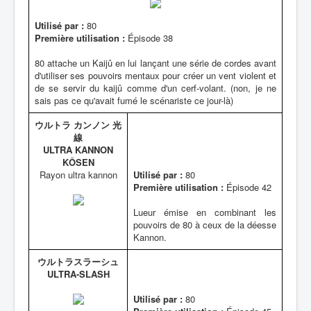
Utilisé par :
80
Première utilisation :
Épisode 38
80 attache un Kaijû en lui lançant une série de cordes avant
d'utiliser ses pouvoirs mentaux pour créer un vent violent et
de se servir du kaijû comme d'un cerf-volant. (non, je ne
sais pas ce qu'avait fumé le scénariste ce jour-là)
ウルトラ カンノン 光
線
ULTRA KANNON
KÔSEN
Rayon ultra kannon
Utilisé par :
80
Première utilisation :
Épisode 42
Lueur émise en combinant les
pouvoirs de 80 à ceux de la déesse
Kannon.
ウルトラスラーシュ
ULTRA-SLASH
Utilisé par :
80