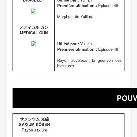
Première utilisation :
Épisode 49
Morpheur de Yullian.
メディカル ガン
MEDICAL GUN
Utilisé par :
Yullian
Première utilisation :
Épisode 46
Rayon accélérant la guérison des
blessures.
POUV
サクシウム 光線
SAXIUM KÔSEN
Rayon saxium