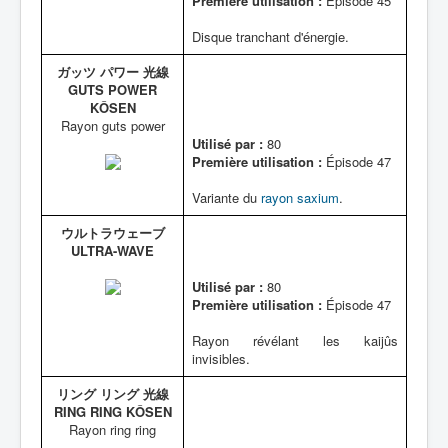
Première utilisation :
Épisode 45
Disque tranchant d'énergie.
ガッツ パワー 光線
GUTS POWER
KÔSEN
Rayon guts power
Utilisé par :
80
Première utilisation :
Épisode 47
Variante du
rayon saxium
.
ウルトラウェーブ
ULTRA-WAVE
Utilisé par :
80
Première utilisation :
Épisode 47
Rayon révélant les kaijûs
invisibles.
リング リング 光線
RING RING KÔSEN
Rayon ring ring