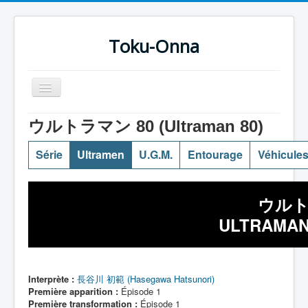
Toku-Onna
Basculer
la
navigation
Accueil
ウルトラマン 80 (Ultraman 80)
Toku-Actrices
Série
Ultramen
U.G.M.
Entourage
Véhicule
Toku-Critiques
Séries
ウルトラ
Films
ULTRAMAN 
COSAA
Dessins
Interprète :
長谷川 初範 (Hasegawa Hatsunori)
Artiste Asperger
Première apparition :
Épisode 1
Première transformation :
Épisode 1