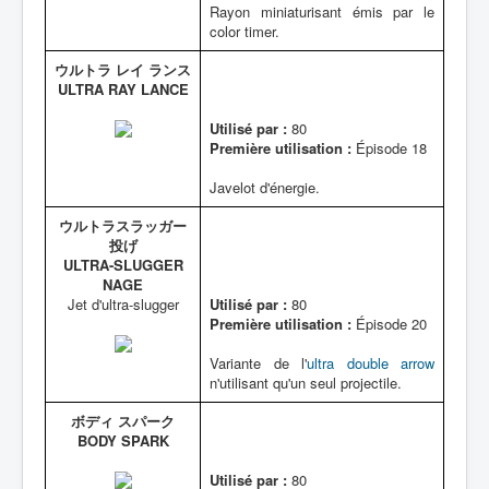
Rayon miniaturisant émis par le
color timer.
ウルトラ レイ ランス
ULTRA RAY LANCE
Utilisé par :
80
Première utilisation :
Épisode 18
Javelot d'énergie.
ウルトラスラッガー
投げ
ULTRA-SLUGGER
NAGE
Jet d'ultra-slugger
Utilisé par :
80
Première utilisation :
Épisode 20
Variante de l'
ultra double arrow
n'utilisant qu'un seul projectile.
ボディ スパーク
BODY SPARK
Utilisé par :
80