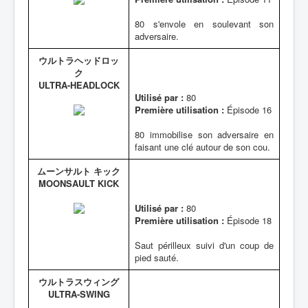
80 s'envole en soulevant son
adversaire.
ウルトラヘッドロッ
ク
ULTRA-HEADLOCK
Utilisé par :
80
Première utilisation :
Épisode 16
80 immobilise son adversaire en
faisant une clé autour de son cou.
ムーンサルト キック
MOONSAULT KICK
Utilisé par :
80
Première utilisation :
Épisode 18
Saut périlleux suivi d'un coup de
pied sauté.
ウルトラスウィング
ULTRA-SWING