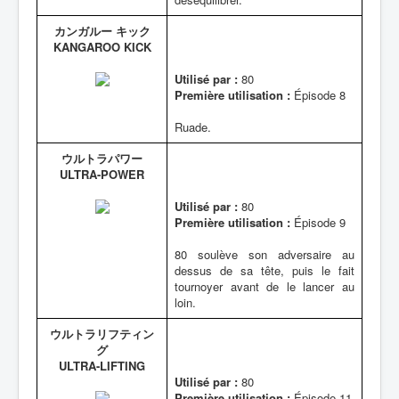
カンガルー キック
KANGAROO KICK
Utilisé par :
80
Première utilisation :
Épisode 8
Ruade.
ウルトラパワー
ULTRA-POWER
Utilisé par :
80
Première utilisation :
Épisode 9
80 soulève son adversaire au
dessus de sa tête, puis le fait
tournoyer avant de le lancer au
loin.
ウルトラリフティン
グ
ULTRA-LIFTING
Utilisé par :
80
Première utilisation :
Épisode 11