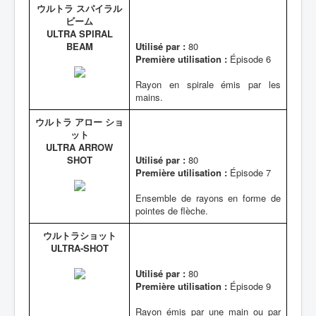
ウルトラ スパイラル
ビーム
ULTRA SPIRAL
BEAM
Utilisé par :
80
Première utilisation :
Épisode 6
Rayon en spirale émis par les
mains.
ウルトラ アロー ショ
ット
ULTRA ARROW
SHOT
Utilisé par :
80
Première utilisation :
Épisode 7
Ensemble de rayons en forme de
pointes de flèche.
ウルトラショット
ULTRA-SHOT
Utilisé par :
80
Première utilisation :
Épisode 9
Rayon émis par une main ou par