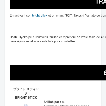
TR
En activant son
bright stick
et en criant
"80!"
, Takeshi Yamato se trans
Hoshi Ryôko peut redevenir Yullian et reprendre sa vraie taille de 4
deux épisodes et une seule fois pour combattre.
ブライト スティッ
ク
BRIGHT STICK
Utilisé par :
80
Première utilisation :
Épisode 1