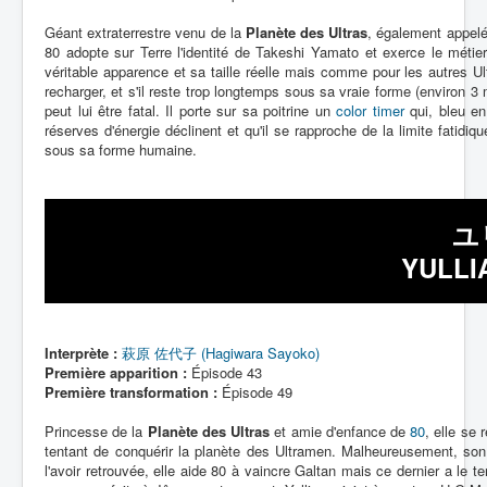
Lexique
Géant extraterrestre venu de la
Planète des Ultras
, également appel
80 adopte sur Terre l'identité de Takeshi Yamato et exerce le métier
véritable apparence et sa taille réelle mais comme pour les autres Ul
recharger, et s'il reste trop longtemps sous sa vraie forme (environ 3 m
peut lui être fatal. Il porte sur sa poitrine un
color timer
qui, bleu en
réserves d'énergie déclinent et qu'il se rapproche de la limite fatid
sous sa forme humaine.
ユ
YULLI
Interprète :
萩原 佐代子 (Hagiwara Sayoko)
Première apparition :
Épisode 43
Première transformation :
Épisode 49
Princesse de la
Planète des Ultras
et amie d'enfance de
80
, elle se 
tentant de conquérir la planète des Ultramen. Malheureusement, son
l'avoir retrouvée, elle aide 80 à vaincre Galtan mais ce dernier a le 