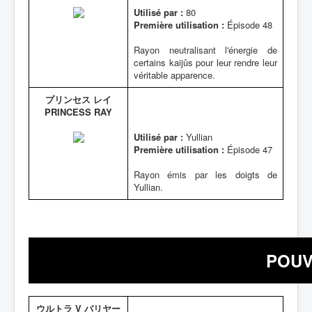
Utilisé par :
80
Première utilisation :
Épisode 48
Rayon neutralisant l'énergie de
certains kaijûs pour leur rendre leur
véritable apparence.
プリンセス レイ
PRINCESS RAY
Utilisé par :
Yullian
Première utilisation :
Épisode 47
Rayon émis par les doigts de
Yullian.
POUV
ウルトラ V バリヤー