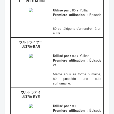
TELEPORTATION
Utilisé par :
80 + Yullian
Première utilisation :
Épisode
14
80 se téléporte d'un endroit à un
autre.
ウルトライヤー
ULTRA-EAR
Utilisé par :
80 + Yullian
Première utilisation :
Épisode
21
Même sous sa forme humaine,
80 possède une ouïe
surhumaine.
ウルトラアイ
ULTRA-EYE
Utilisé par :
80
Première utilisation :
Épisode