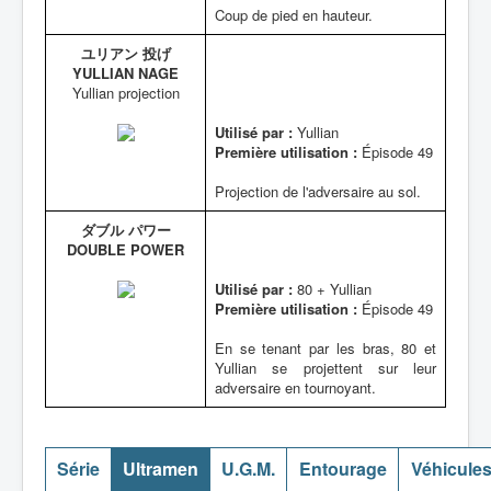
Coup de pied en hauteur.
ユリアン 投げ
YULLIAN NAGE
Yullian projection
Utilisé par :
Yullian
Première utilisation :
Épisode 49
Projection de l'adversaire au sol.
ダブル パワー
DOUBLE POWER
Utilisé par :
80 + Yullian
Première utilisation :
Épisode 49
En se tenant par les bras, 80 et
Yullian se projettent sur leur
adversaire en tournoyant.
Série
Ultramen
U.G.M.
Entourage
Véhicule