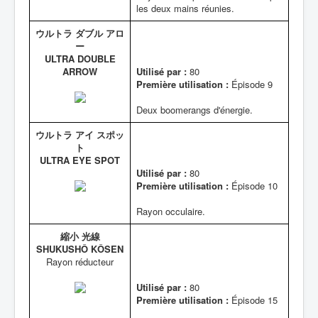
les deux mains réunies.
ウルトラ ダブル アロ
ー
ULTRA DOUBLE
ARROW
Utilisé par :
80
Première utilisation :
Épisode 9
Deux boomerangs d'énergie.
ウルトラ アイ スポッ
ト
ULTRA EYE SPOT
Utilisé par :
80
Première utilisation :
Épisode 10
Rayon occulaire.
縮小 光線
SHUKUSHÔ KÔSEN
Rayon réducteur
Utilisé par :
80
Première utilisation :
Épisode 15