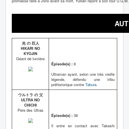
promesse faite à Jôno avant sa mort, Yullian rejoint à son tour U.G.M. 
AUT
光 の 巨人
HIKARI NO
KYOJIN
Géant de lumière
Épisode(s) :
8
Ultraman ayant, selon une très vieille
légende, défendu une tribu
préhistorique contre
Tabura
.
ウルトラ の 父
ULTRA NO
CHICHI
Père des Ultras
Épisode(s) :
38
Il entre en contact avec Takeshi