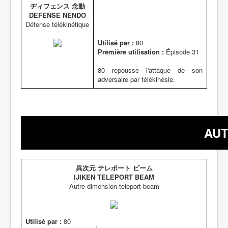
ヂィフェンス 念動
DEFENSE NENDÔ
Défense télékinétique
Utilisé par :
80
Première utilisation :
Épisode 31
80 repousse l'attaque de son
adversaire par télékinésie.
AUT
異次元 テレポート ビーム
IJIKEN TELEPORT BEAM
Autre dimension teleport beam
Utilisé par :
80