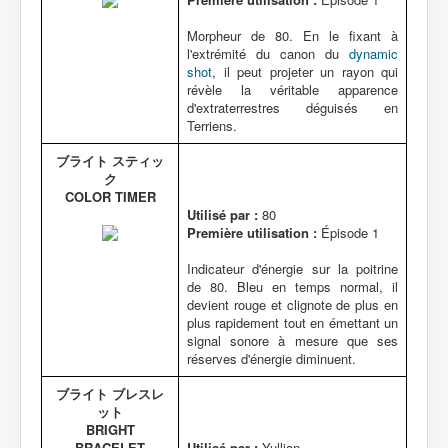
Morpheur de 80. En le fixant à
l'extrémité du canon du
dynamic
shot
, il peut projeter un rayon qui
révèle la véritable apparence
d'extraterrestres déguisés en
Terriens.
ブライト スティッ
ク
COLOR TIMER
Utilisé par :
80
Première utilisation :
Épisode 1
Indicateur d'énergie sur la poitrine
de 80. Bleu en temps normal, il
devient rouge et clignote de plus en
plus rapidement tout en émettant un
signal sonore à mesure que ses
réserves d'énergie diminuent.
ブライト ブレスレ
ット
BRIGHT
BRACELET
Utilisé par :
Yullian