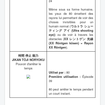
24
Même sous sa forme humaine,
les yeux de 80 émettent des
rayons lui permettant de voir des
choses invisibles pour un
humain normal (
ウルトラ シュー
ティング アイ (Ultra shooting
eye)
) ou de voir à travers les
obstacles (
XX レントゲン 光線
(XX Röntgen kôsen) = Rayon
XX Röntgen
).
時間 停止 能力
JIKAN TÔJI NÔRYOKU
Pouvoir d'arrêter le
temps
Utilisé par :
80
Première utilisation :
Épisode
39
80 peut arrêter le temps pendant
un court instant.