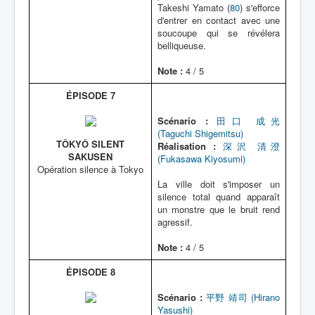
Takeshi Yamato (
80
) s'efforce
d'entrer en contact avec une
soucoupe qui se révélera
belliqueuse.
Note :
4 / 5
ÉPISODE 7
Scénario :
田口 成光
(Taguchi Shigemitsu)
TÔKYÔ SILENT
Réalisation :
深沢 清澄
SAKUSEN
(Fukasawa Kiyosumi)
Opération silence à Tokyo
La ville doit s'imposer un
silence total quand apparaît
un monstre que le bruit rend
agressif.
Note :
4 / 5
ÉPISODE 8
Scénario :
平野 靖司 (Hirano
Yasushi)