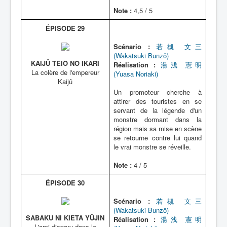
Note :
4,5 / 5
ÉPISODE 29
Scénario :
若槻 文三
(Wakatsuki Bunzô)
KAIJÛ TEIÔ NO IKARI
Réalisation :
湯浅 憲明
La colère de l'empereur
(Yuasa Noriaki)
Kaijû
Un promoteur cherche à
attirer des touristes en se
servant de la légende d'un
monstre dormant dans la
région mais sa mise en scène
se retourne contre lui quand
le vrai monstre se réveille.
Note :
4 / 5
ÉPISODE 30
Scénario :
若槻 文三
(Wakatsuki Bunzô)
SABAKU NI KIETA YÛJIN
Réalisation :
湯浅 憲明
L'ami disparu dans le