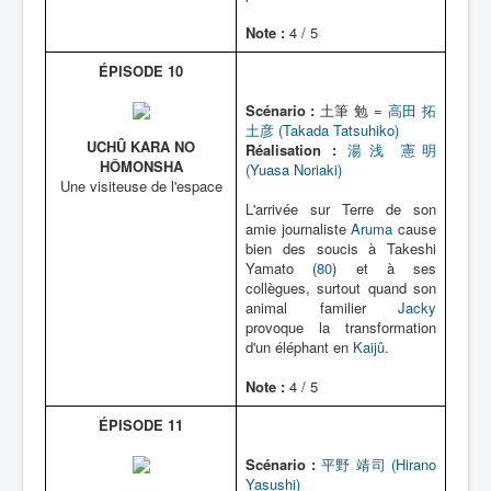
Note :
4 / 5
ÉPISODE 10
Scénario :
土筆 勉 =
高田 拓
土彦 (Takada Tatsuhiko)
UCHÛ KARA NO
Réalisation :
湯浅 憲明
HÔMONSHA
(Yuasa Noriaki)
Une visiteuse de l'espace
L'arrivée sur Terre de son
amie journaliste
Aruma
cause
bien des soucis à Takeshi
Yamato (
80
) et à ses
collègues, surtout quand son
animal familier
Jacky
provoque la transformation
d'un éléphant en
Kaijû
.
Note :
4 / 5
ÉPISODE 11
Scénario :
平野 靖司 (Hirano
Yasushi)