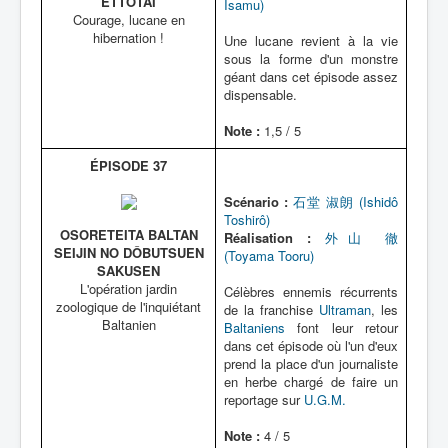
ETTÔTAI
Isamu)
Courage, lucane en
hibernation !
Une lucane revient à la vie
sous la forme d'un monstre
géant dans cet épisode assez
dispensable.
Note :
1,5 / 5
ÉPISODE 37
Scénario :
石堂 淑朗 (Ishidô
Toshirô)
OSORETEITA BALTAN
Réalisation :
外山 徹
SEIJIN NO DÔBUTSUEN
(Toyama Tooru)
SAKUSEN
L'opération jardin
Célèbres ennemis récurrents
zoologique de l'inquiétant
de la franchise
Ultraman
, les
Baltanien
Baltaniens
font leur retour
dans cet épisode où l'un d'eux
prend la place d'un journaliste
en herbe chargé de faire un
reportage sur
U.G.M.
Note :
4 / 5