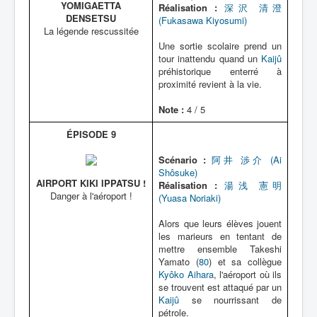
YOMIGAETTA
Réalisation :
深沢 清澄
DENSETSU
(Fukasawa Kiyosumi)
La légende rescussitée
Une sortie scolaire prend un
tour inattendu quand un
Kaijû
préhistorique enterré à
proximité revient à la vie.
Note :
4 / 5
ÉPISODE 9
Scénario :
阿井 渉介 (Ai
Shôsuke)
AIRPORT KIKI IPPATSU !
Réalisation :
湯浅 憲明
Danger à l'aéroport !
(Yuasa Noriaki)
Alors que leurs élèves jouent
les marieurs en tentant de
mettre ensemble Takeshi
Yamato (
80
) et sa collègue
Kyôko Aihara
, l'aéroport où ils
se trouvent est attaqué par un
Kaijû
se nourrissant de
pétrole.