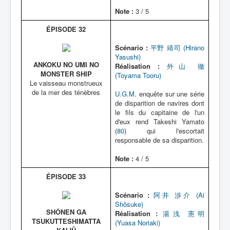
Note :
3 / 5
ÉPISODE 32
Scénario :
平野 靖司 (Hirano
Yasushi)
ANKOKU NO UMI NO
Réalisation :
外山 徹
MONSTER SHIP
(Toyama Tooru)
Le vaisseau monstrueux
de la mer des ténèbres
U.G.M.
enquête sur une série
de disparition de navires dont
le fils du capitaine de l'un
d'eux rend Takeshi Yamato
(
80
) qui l'escortait
responsable de sa disparition.
Note :
4 / 5
ÉPISODE 33
Scénario :
阿井 渉介 (Ai
Shôsuke)
SHÔNEN GA
Réalisation :
湯浅 憲明
TSUKUTTESHIMATTA
(Yuasa Noriaki)