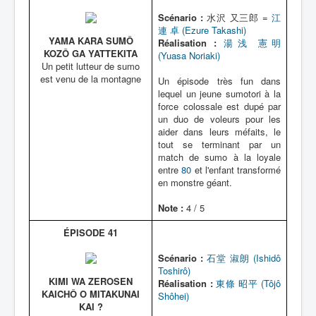
Scénario :
水沢 又三郎 =
江
連 卓 (Ezure Takashi)
YAMA KARA SUMÔ
Réalisation :
湯浅 憲明
KOZÔ GA YATTEKITA
(Yuasa Noriaki)
Un petit lutteur de sumo
est venu de la montagne
Un épisode très fun dans
lequel un jeune sumotori à la
force colossale est dupé par
un duo de voleurs pour les
aider dans leurs méfaits, le
tout se terminant par un
match de sumo à la loyale
entre
80
et l'enfant transformé
en monstre géant.
Note :
4 / 5
ÉPISODE 41
Scénario :
石堂 淑朗 (Ishidô
Toshirô)
KIMI WA ZEROSEN
Réalisation :
東條 昭平 (Tôjô
KAICHÔ O MITAKUNAI
Shôhei)
KAI ?