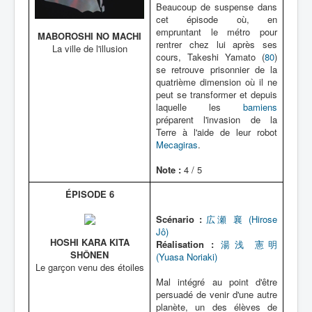
Beaucoup de suspense dans
cet épisode où, en
empruntant le métro pour
MABOROSHI NO MACHI
rentrer chez lui après ses
La ville de l'illusion
cours, Takeshi Yamato (
80
)
se retrouve prisonnier de la
quatrième dimension où il ne
peut se transformer et depuis
laquelle les
bamiens
préparent l'invasion de la
Terre à l'aide de leur robot
Mecagiras
.
Note :
4 / 5
ÉPISODE 6
Scénario :
広瀬 襄 (Hirose
Jô)
HOSHI KARA KITA
Réalisation :
湯浅 憲明
SHÔNEN
(Yuasa Noriaki)
Le garçon venu des étoiles
Mal intégré au point d'être
persuadé de venir d'une autre
planète, un des élèves de