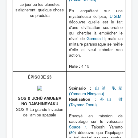
Le jour où les planètes
s'aligneront, quelque chose
En enquêtant sur une
se produira
mystérieuse éclipse,
U.G.M.
découvre qu'elle est le fait
d'une civilisation souterraine
qui cherche à empêcher le
réveil de
Gomora II
; mais un
militaire paranoïaque se méfie
d'elle et veut saboter son
action.
Note :
4 / 5
ÉPISODE 23
Scénario :
山浦 弘靖
(Yamaura Hiroyasu)
SOS !! UCHÛ AMOEBA
Réalisation :
外山 徹
NO DAISHINRYAKU
(Toyama Tooru)
SOS !! La grande invasion
de l'amibe spatiale
Envoyé en mission de
sauvetage sur le vaisseau
Space 7
, Takeshi Yamato
(
80
) découvre que l'équipage
a été digéré par une amibe.