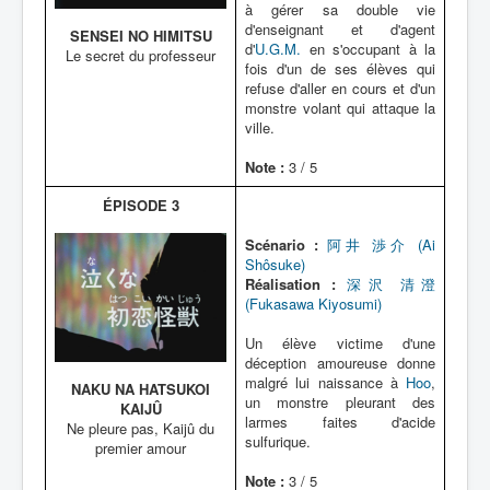
à gérer sa double vie
d'enseignant et d'agent
SENSEI NO HIMITSU
d'
U.G.M.
en s'occupant à la
Le secret du professeur
fois d'un de ses élèves qui
refuse d'aller en cours et d'un
monstre volant qui attaque la
ville.
Note :
3 / 5
ÉPISODE 3
Scénario :
阿井 渉介 (Ai
Shôsuke)
Réalisation :
深沢 清澄
(Fukasawa Kiyosumi)
Un élève victime d'une
déception amoureuse donne
malgré lui naissance à
Hoo
,
NAKU NA HATSUKOI
un monstre pleurant des
KAIJÛ
larmes faites d'acide
Ne pleure pas, Kaijû du
sulfurique.
premier amour
Note :
3 / 5