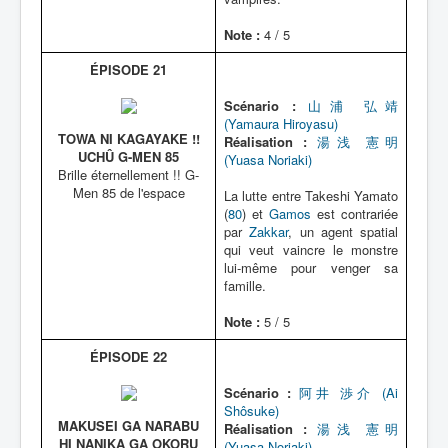
Note :
4 / 5
ÉPISODE 21
Scénario :
山浦 弘靖
(Yamaura Hiroyasu)
TOWA NI KAGAYAKE !!
Réalisation :
湯浅 憲明
UCHÛ G-MEN 85
(Yuasa Noriaki)
Brille éternellement !! G-
Men 85 de l'espace
La lutte entre Takeshi Yamato
(
80
) et
Gamos
est contrariée
par
Zakkar
, un agent spatial
qui veut vaincre le monstre
lui-même pour venger sa
famille.
Note :
5 / 5
ÉPISODE 22
Scénario :
阿井 渉介 (Ai
Shôsuke)
MAKUSEI GA NARABU
Réalisation :
湯浅 憲明
HI NANIKA GA OKORU
(Yuasa Noriaki)