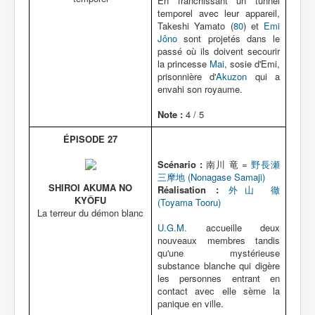
En franchissant un tunnel
temporel avec leur appareil,
Takeshi Yamato (
80
) et
Emi
Jôno
sont projetés dans le
passé où ils doivent secourir
la princesse
Mai
, sosie d'Emi,
prisonnière d'
Akuzon
qui a
envahi son royaume.
Note :
4 / 5
ÉPISODE 27
Scénario :
南川 竜 =
野長瀬
三摩地 (Nonagase Samaji)
SHIROI AKUMA NO
Réalisation :
外山 徹
KYÔFU
(Toyama Tooru)
La terreur du démon blanc
U.G.M.
accueille deux
nouveaux membres tandis
qu'une mystérieuse
substance blanche qui digère
les personnes entrant en
contact avec elle sème la
panique en ville.