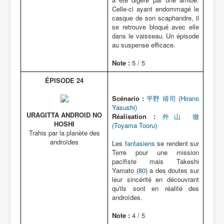
Celle-ci ayant endommagé le
casque de son scaphandre, il
se retrouve bloqué avec elle
dans le vaisseau. Un épisode
au suspense efficace.
Note :
5 / 5
ÉPISODE 24
Scénario :
平野 靖司 (Hirano
Yasushi)
URAGITTA ANDROID NO
Réalisation :
外山 徹
HOSHI
(Toyama Tooru)
Trahis par la planète des
androïdes
Les
fantasiens
se rendent sur
Terre pour une mission
pacifiste mais Takeshi
Yamato (
80
) a des doutes sur
leur sincérité en découvrant
qu'ils sont en réalité des
androïdes.
Note :
4 / 5