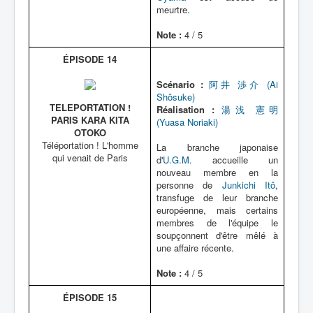
meurtre.
Note :
4 / 5
ÉPISODE 14
Scénario :
阿井 渉介 (Ai
Shôsuke)
TELEPORTATION !
Réalisation :
湯浅 憲明
PARIS KARA KITA
(Yuasa Noriaki)
OTOKO
Téléportation ! L'homme
La branche japonaise
qui venait de Paris
d'
U.G.M.
accueille un
nouveau membre en la
personne de
Junkichi Itô
,
transfuge de leur branche
européenne, mais certains
membres de l'équipe le
soupçonnent d'être mêlé à
une affaire récente.
Note :
4 / 5
ÉPISODE 15