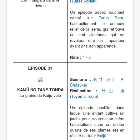
(Yuasa Noriaki)
désert
Un épisode assez touchant
centré sur
Teruo Sera
,
habituellement le comedy
relief de la série, qui retrouve
un ami d'enfance qui se
révèlera être un imposteur
ayant pris son apparence.
Note :
4 / 5
ÉPISODE 31
Scénario :
阿井 渉介 (Ai
Shôsuke)
KAIJÛ NO TANE TONDA
Réalisation :
外山 徹
La graine de Kaijû vola
(Toyama Tooru)
Un épisode gentillet dans
lequel une enfant cultive un
jardin pour soutenir sa mère
hospitalisée sans se douter
qu'une de ses plantes est en
réalité un futur
Kaijû
.