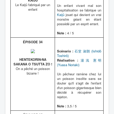
KAIJÛ
Le Kaijû fabriqué par un
Un enfant vivant mal son
enfant
hospitalisation se fabrique un
Kaijû
jouet qui devient un vrai
monstre géant en étant
possédé par un esprit errant.
Note :
4 / 5
ÉPISODE 34
Scénario :
石堂 淑朗 (Ishidô
Toshirô)
HENTEKORIN-NA
Réalisation :
湯浅 憲明
SAKANA O TSUTTA ZO !
(Yuasa Noriaki)
On a pêché un poisson
bizarre !
Un pêcheur ramène chez lui
un poisson insolite sans se
douter qu'il s'agit de l'enfant
d'un poisson gigantesque bien
décidé à récupérer son
rejeton.
Note :
3,5 / 5