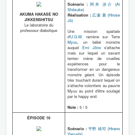
Scénario :
阿井 渉介 (Ai
Shôsuke)
AKUMA HAKASE NO
Réalisation :
広瀬 襄 (Hirose
JIKKENSHITSU
Jô)
Le laboratoire du
professeur diabolique
Une mission spatiale
d'
U.G.M.
ramène sur Terre
Myuu
, un bébé monstre
auquel
Emi Jôno
s'attache
mais sur lequel un savant
terrien mène de cruelles
expériences pour le
transformer en un dangereux
monstre géant. Un épisode
très touchant durant lequel on
s'attache volontiers au pauvre
Myuu au point d'être soulagé
par le happy end.
Note :
5 / 5
ÉPISODE 16
Scénario :
平野 靖司 (Hirano
Yasushi)