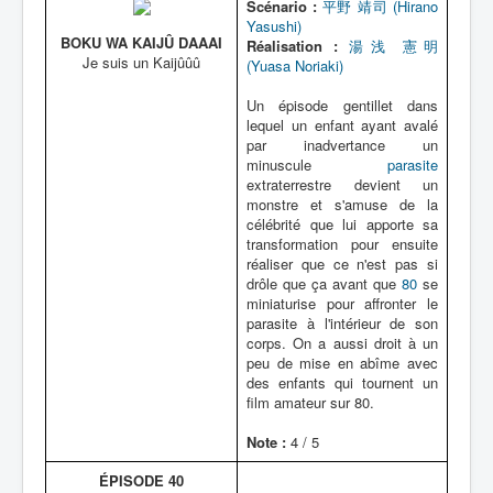
Scénario :
平野 靖司 (Hirano
Yasushi)
BOKU WA KAIJÛ DAAAI
Réalisation :
湯浅 憲明
Je suis un Kaijûûû
(Yuasa Noriaki)
Un épisode gentillet dans
lequel un enfant ayant avalé
par inadvertance un
minuscule
parasite
extraterrestre devient un
monstre et s'amuse de la
célébrité que lui apporte sa
transformation pour ensuite
réaliser que ce n'est pas si
drôle que ça avant que
80
se
miniaturise pour affronter le
parasite à l'intérieur de son
corps. On a aussi droit à un
peu de mise en abîme avec
des enfants qui tournent un
film amateur sur 80.
Note :
4 / 5
ÉPISODE 40