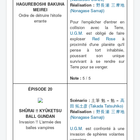
HAGUREBOSHI BAKUHA
Réalisation :
野長瀬 三摩地
MEIREI
(Nonagase Samaji)
Ordre de détruire l'étoile
errante
Pour l'empêcher d'entrer en
collision avec la Terre,
U.G.M.
est obligé de faire
exploser
Red Rose
à
proximité d'une planète qu'il
pense à tort inhabitée,
poussant son unique
survivant à se rendre sur
Terre pour se venger.
Note :
5 / 5
ÉPISODE 20
Scénario :
土筆 勉 = 勉 =
高
田 拓土彦 (Takada Tatsuhiko)
SHÛRAI !! KYÛKETSU
Réalisation :
野長瀬 三摩地
BALL GUNDAN
(Nonagase Samaji)
Invasion !! L'armée des
balles vampires
U.G.M.
est confronté à une
invasion de sphères volantes
vampires.