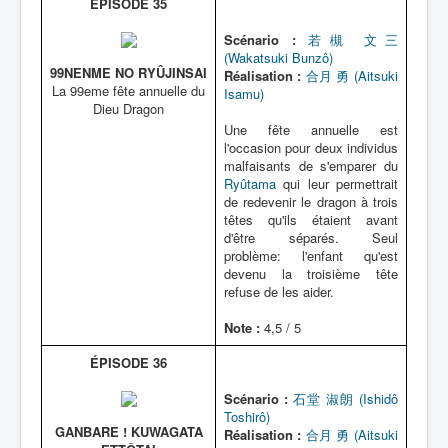
ÉPISODE 35
Scénario :
若槻 文三
(Wakatsuki Bunzô)
99NENME NO RYÛJINSAI
Réalisation :
合月 勇 (Aitsuki
La 99eme fête annuelle du
Isamu)
Dieu Dragon
Une fête annuelle est
l'occasion pour deux individus
malfaisants de s'emparer du
Ryûtama
qui leur permettrait
de redevenir le dragon à trois
têtes qu'ils étaient avant
d'être séparés. Seul
problème: l'enfant qu'est
devenu la troisième tête
refuse de les aider.
Note :
4,5 / 5
ÉPISODE 36
Scénario :
石堂 淑朗 (Ishidô
Toshirô)
GANBARE ! KUWAGATA
Réalisation :
合月 勇 (Aitsuki