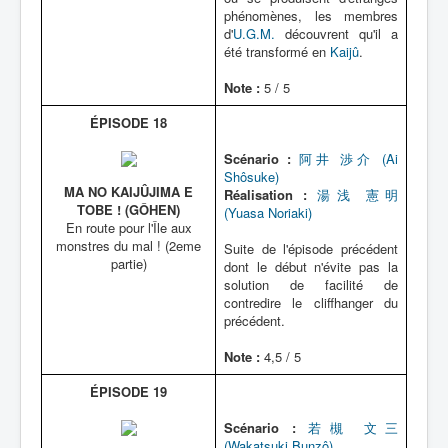
phénomènes, les membres
d'
U.G.M.
découvrent qu'il a
été transformé en
Kaijû
.
Note :
5 / 5
ÉPISODE 18
Scénario :
阿井 渉介 (Ai
Shôsuke)
MA NO KAIJÛJIMA E
Réalisation :
湯浅 憲明
TOBE ! (GÔHEN)
(Yuasa Noriaki)
En route pour l'Île aux
monstres du mal ! (2eme
Suite de l'épisode précédent
partie)
dont le début n'évite pas la
solution de facilité de
contredire le cliffhanger du
précédent.
Note :
4,5 / 5
ÉPISODE 19
Scénario :
若槻 文三
(Wakatsuki Bunzô)