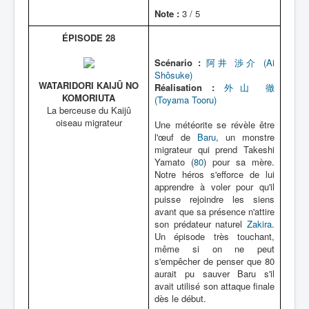
Note :
3 / 5
ÉPISODE 28
Scénario :
阿井 渉介 (Ai
Shôsuke)
WATARIDORI KAIJÛ NO
Réalisation :
外山 徹
KOMORIUTA
(Toyama Tooru)
La berceuse du Kaijû
oiseau migrateur
Une météorite se révèle être
l'œuf de
Baru
, un monstre
migrateur qui prend Takeshi
Yamato (
80
) pour sa mère.
Notre héros s'efforce de lui
apprendre à voler pour qu'il
puisse rejoindre les siens
avant que sa présence n'attire
son prédateur naturel
Zakira
.
Un épisode très touchant,
même si on ne peut
s'empêcher de penser que 80
aurait pu sauver Baru s'il
avait utilisé son attaque finale
dès le début.