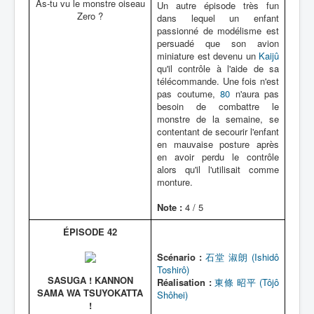
As-tu vu le monstre oiseau
Un autre épisode très fun
Zero ?
dans lequel un enfant
passionné de modélisme est
persuadé que son avion
miniature est devenu un
Kaijû
qu'il contrôle à l'aide de sa
télécommande. Une fois n'est
pas coutume,
80
n'aura pas
besoin de combattre le
monstre de la semaine, se
contentant de secourir l'enfant
en mauvaise posture après
en avoir perdu le contrôle
alors qu'il l'utilisait comme
monture.
Note :
4 / 5
ÉPISODE 42
Scénario :
石堂 淑朗 (Ishidô
Toshirô)
SASUGA ! KANNON
Réalisation :
東條 昭平 (Tôjô
SAMA WA TSUYOKATTA
Shôhei)
!