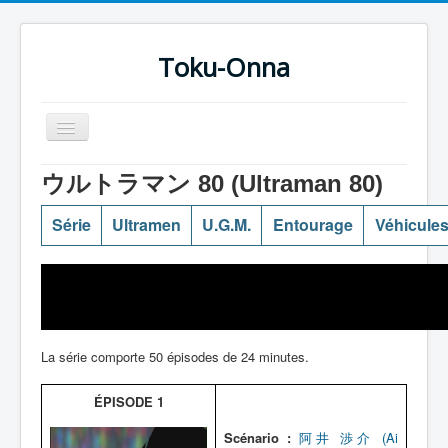
Toku-Onna
Basculer
la
navigation
Accueil
ウルトラマン 80 (Ultraman 80)
Toku-Actrices
Série
Ultramen
U.G.M.
Entourage
Véhicule
Toku-Critiques
Séries
Films
COSAA
La série comporte 50 épisodes de 24 minutes.
Dessins
ÉPISODE 1
Artiste Asperger
Scénario :
阿井 渉介 (Ai