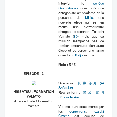
intervient le
collège
Sakurakaoka
nous offre une
antagoniste ambivalente en la
personne de
Millie
, une
nouvelle élève qui est en
réalité une extraterrestre
chargée d'éliminer Takeshi
Yamato (
80
) mais que sa
mission n'empêche pas de
tomber amoureuse d'un autre
élève et de verser une larme
quand son
Kaijû
est tué.
Note :
5 / 5
ÉPISODE 13
Scénario :
阿井 渉介 (Ai
Shôsuke)
HISSATSU ! FORMATION
Réalisation :
湯浅 憲明
YAMATO
(Yuasa Noriaki)
Attaque finale ! Formation
Yamato
Victime d'un coup monté par
les
gorgoniens
,
Kazuki
Ôyama
est accusé de