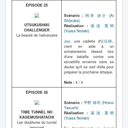
ÉPISODE 25
Scénario :
阿井 渉介 (Ai
Shôsuke)
UTSUKUSHIKI
Réalisation :
湯浅 憲明
CHALLENGER
(Yuasa Noriaki)
La beauté de l'adversaire
Jun
, une cadette d'
U.G.M.
,
vient en aide à un
extraterrestre blessé lors
d'une bataille contre une
escadrille ennemie sans se
douter qu'il se sert d'elle pour
préparer la prochaine attaque.
Note :
4 / 5
ÉPISODE 26
Scénario :
平野 靖司 (Hirano
Yasushi)
TIME TUNNEL NO
Réalisation :
湯浅 憲明
KAGEMUSHATACHI
(Yuasa Noriaki)
Les doublures du tunnel
temporel