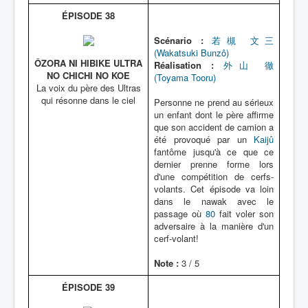
ÉPISODE 38
Scénario :
若槻 文三
(Wakatsuki Bunzô)
ÔZORA NI HIBIKE ULTRA
Réalisation :
外山 徹
NO CHICHI NO KOE
(Toyama Tooru)
La voix du père des Ultras
qui résonne dans le ciel
Personne ne prend au sérieux
un enfant dont le père affirme
que son accident de camion a
été provoqué par un
Kaijû
fantôme jusqu'à ce que ce
dernier prenne forme lors
d'une compétition de cerfs-
volants. Cet épisode va loin
dans le nawak avec le
passage où
80
fait voler son
adversaire à la manière d'un
cerf-volant!
Note :
3 / 5
ÉPISODE 39