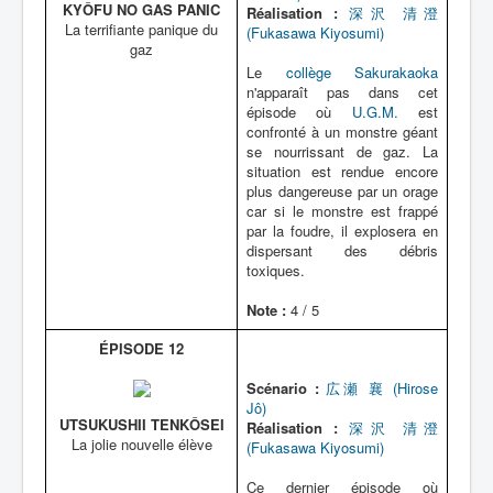
KYÔFU NO GAS PANIC
Réalisation :
深沢 清澄
La terrifiante panique du
(Fukasawa Kiyosumi)
gaz
Le
collège Sakurakaoka
n'apparaît pas dans cet
épisode où
U.G.M.
est
confronté à un monstre géant
se nourrissant de gaz. La
situation est rendue encore
plus dangereuse par un orage
car si le monstre est frappé
par la foudre, il explosera en
dispersant des débris
toxiques.
Note :
4 / 5
ÉPISODE 12
Scénario :
広瀬 襄 (Hirose
Jô)
UTSUKUSHII TENKÔSEI
Réalisation :
深沢 清澄
La jolie nouvelle élève
(Fukasawa Kiyosumi)
Ce dernier épisode où