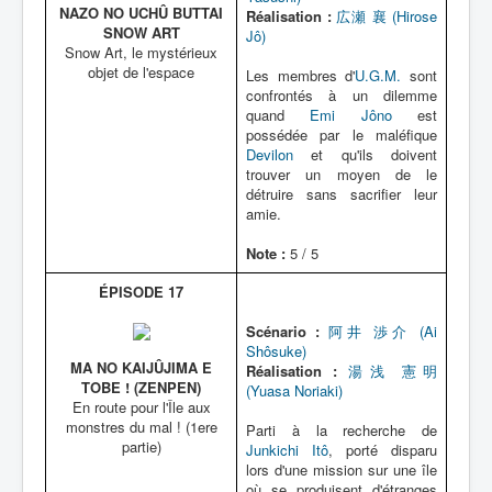
NAZO NO UCHÛ BUTTAI
Réalisation :
広瀬 襄 (Hirose
SNOW ART
Jô)
Snow Art, le mystérieux
objet de l'espace
Les membres d'
U.G.M.
sont
confrontés à un dilemme
quand
Emi Jôno
est
possédée par le maléfique
Devilon
et qu'ils doivent
trouver un moyen de le
détruire sans sacrifier leur
amie.
Note :
5 / 5
ÉPISODE 17
Scénario :
阿井 渉介 (Ai
Shôsuke)
MA NO KAIJÛJIMA E
Réalisation :
湯浅 憲明
TOBE ! (ZENPEN)
(Yuasa Noriaki)
En route pour l'Île aux
monstres du mal ! (1ere
Parti à la recherche de
partie)
Junkichi Itô
, porté disparu
lors d'une mission sur une île
où se produisent d'étranges