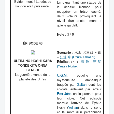
Evidemment ! La déesse
En dynamitant une statue de
Kannon était puissante !
la déesse Kannon pour
récupérer un trésor caché,
deux voleurs provoquent le
réveil d'un ancien monstre
qu'elle gardait.
Note :
3 / 5
ÉPISODE 43
Scénario :
水沢 又三郎 = 郎
=
江連 卓 (Ezure Takashi)
ULTRA NO HOSHI KARA
Réalisation :
湯浅 憲明
TONDEKITA ONNA
(Yuasa Noriaki)
SENSHI
La guerrière venue de la
U.G.M.
recueille une
planète des Ultras
mystérieuse amnésique
traquée par
Galtan
dont les
soldats enlèvent par erreur
Emi Jôno
en la prenant pour
leur cible. Cet épisode
marque l'arrivée de Ryôko
Hoshi (
Yullian
) dans la série
et la mort d'un personnage