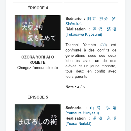
ÉPISODE 4
Scénario :
阿井 渉介 (Ai
Shôsuke)
Réalisation :
深沢 清澄
(Fukasawa Kiyosumi)
Takeshi Yamato (
80
) est
confronté à des conflits de
générations sous ses deux
ÔZORA YORI AI O
identités avec un de ses
KOMETE
élèves et un jeune monstre,
Chargez l'amour céleste
tous deux en conflit avec
leurs parents.
Note :
4 / 5
ÉPISODE 5
Scénario :
山浦 弘靖
(Yamaura Hiroyasu)
Réalisation :
湯浅 憲明
(Yuasa Noriaki)