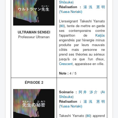
Lexique
Shôsuke)
Réalisation :
湯浅 憲明
(Yuasa Noriaki)
L'enseignant Takeshi Yamato
(
80
), tente de mettre en garde
ses contemporains contre
ULTRAMAN SENSEI
l'apparition de
Kaijûs
Professeur Ultraman
engendrés par l'énergie minus
produite par leurs mauvais
côtés mais personne ne
prend ses théories au sérieux
jusqu'à ce que l'un d'eux,
Crescent
, apparaisse en ville.
Note :
4 / 5
ÉPISODE 2
Scénario :
阿井 渉介 (Ai
Shôsuke)
Réalisation :
湯浅 憲明
(Yuasa Noriaki)
Takeshi Yamato (
80
) apprend