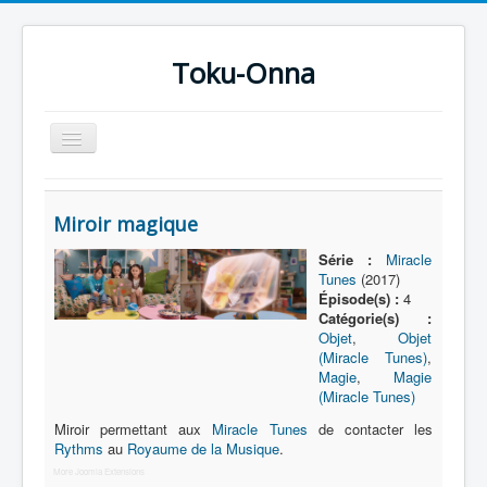
Toku-Onna
Basculer
la
navigation
Accueil
Miroir magique
Toku-Actrices
Série :
Miracle
Toku-Critiques
Tunes
(2017)
Épisode(s) :
4
Séries
Catégorie(s) :
Objet
,
Objet
Films
(Miracle Tunes)
,
COSAA
Magie
,
Magie
(Miracle Tunes)
Dessins
Miroir permettant aux
Miracle Tunes
de contacter les
Rythms
au
Royaume de la Musique
.
Artiste Asperger
More Joomla Extensions