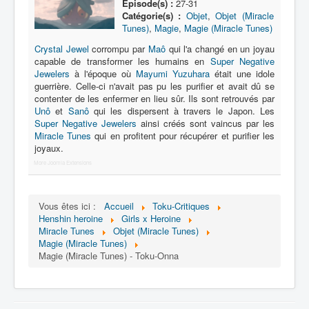
Épisode(s) :
27-31
Catégorie(s) :
Objet
,
Objet (Miracle
Chansons
Tunes)
,
Magie
,
Magie (Miracle Tunes)
Jouets
Crystal Jewel
corrompu par
Maô
qui l'a changé en un joyau
capable de transformer les humains en
Super Negative
Magie
Jewelers
à l'époque où
Mayumi Yuzuhara
était une idole
guerrière. Celle-ci n'avait pas pu les purifier et avait dû se
Revues
contenter de les enfermer en lieu sûr. Ils sont retrouvés par
Unô
et
Sanô
qui les dispersent à travers le Japon. Les
Technologie de Dokudokudan
Super Negative Jewelers
ainsi créés sont vaincus par les
Miracle Tunes
qui en profitent pour récupérer et purifier les
joyaux.
More Joomla Extensions
Vous êtes ici :
Accueil
Toku-Critiques
Henshin heroine
Girls x Heroine
Miracle Tunes
Objet (Miracle Tunes)
Magie (Miracle Tunes)
Magie (Miracle Tunes) - Toku-Onna