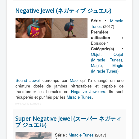
Lexique
Negative Jewel (ネガティブ ジュエル)
Idol senshi Miracle Tunes ! (アイ
ドル 戦士 ミラクル ちゅーんず !) =
Série :
Miracle
Idoles guerrières Miracle Tunes !
Tunes
(2017)
Première
utilisation :
Série
Épisode 1
Catégorie(s) :
Personnages
Objet
,
Objet
(Miracle Tunes)
,
Véhicules
Magie
,
Magie
(Miracle Tunes)
Objets
Sound Jewel
corrompu par
Maô
qui l'a changé en une
Lieux
créature dotée de jambes rétractables et capable de
transformer les humains en
Negative Jewelers
. Ils sont
Épisodes
récupérés et purifiés par les
Miracle Tunes
.
More Joomla Extensions
Chronologie
Références
Super Negative Jewel (スーパー ネガティ
ブ ジュエル)
Tous
Série :
Miracle Tunes
(2017)
Armes de Dokudokudan