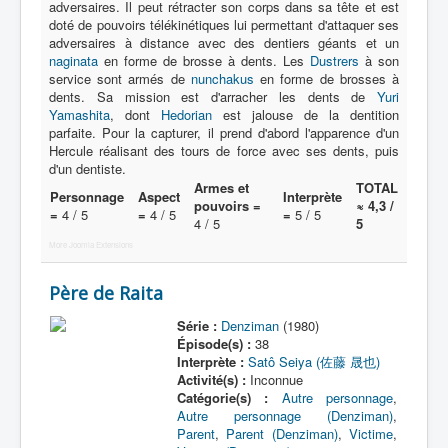
adversaires. Il peut rétracter son corps dans sa tête et est
doté de pouvoirs télékinétiques lui permettant d'attaquer ses
A
adversaires à distance avec des dentiers géants et un
naginata
en forme de brosse à dents. Les
Dustrers
à son
B
service sont armés de
nunchakus
en forme de brosses à
dents. Sa mission est d'arracher les dents de
Yuri
C
Yamashita
, dont
Hedorian
est jalouse de la dentition
parfaite. Pour la capturer, il prend d'abord l'apparence d'un
D
Hercule réalisant des tours de force avec ses dents, puis
d'un dentiste.
E
Armes et
TOTAL
Personnage
Aspect
Interprète
pouvoirs =
≈ 4,3 /
F
=
4 / 5
=
4 / 5
=
5 / 5
4 / 5
5
G
More Joomla Extensions
H
Père de Raita
I
Série :
Denziman
(1980)
Épisode(s) :
38
J
Interprète :
Satô Seiya (佐藤 晟也)
Activité(s) :
Inconnue
K
Catégorie(s) :
Autre personnage
,
L
Autre personnage (Denziman)
,
Parent
,
Parent (Denziman)
,
Victime
,
M