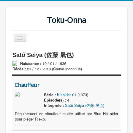
Toku-Onna
Basculer
la
navigation
Accueil
Satô Seiya (佐藤 晟也)
Toku-Actrices
Naissance :
10 / 01 / 1936
Décès :
21 / 12 / 2018 (Cause inconnue)
Toku-Critiques
Séries
Chauffeur
Films
Série :
Kikaider 01
(1973)
Épisode(s) :
4
COSAA
Interprète :
Satô Seiya (佐藤 晟也)
Dessins
Déguisement de chauffeur routier utilisé par Blue Hakaider
pour piéger Rieko.
Artiste Asperger
More Joomla Extensions