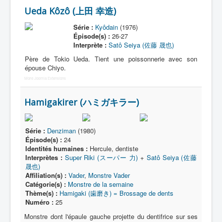
Lexique
Ueda Kôzô (上田 幸造)
Série
Série :
Kyôdain
(1976)
Épisode(s) :
26-27
Acteur
Interprète :
Satô Seiya (佐藤 晟也)
Équipe
Père de Tokio Ueda. Tient une poissonnerie avec son
épouse Chiyo.
Personnage
More Joomla Extensions
Transformation
Hamigakirer (ハミガキラー)
Équipement
Mecha
Série :
Denziman
(1980)
Objet
Épisode(s) :
24
Identités humaines :
Hercule, dentiste
Lieu
Interprètes :
Super Riki (スーパー 力)
+
Satô Seiya (佐藤
晟也)
Épisode
Affiliation(s) :
Vader
,
Monstre Vader
Catégorie(s) :
Monstre de la semaine
Référence
Thème(s) :
Hamigaki (歯磨き) = Brossage de dents
Numéro :
25
Fanservice
Monstre dont l'épaule gauche projette du dentifrice sur ses
Générique