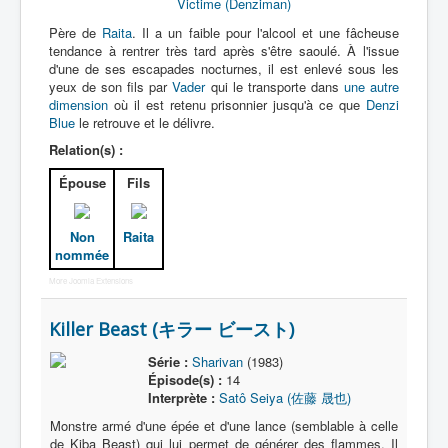
Victime (Denziman)
Père de
Raita
. Il a un faible pour l'alcool et une fâcheuse
N
tendance à rentrer très tard après s'être saoulé. À l'issue
d'une de ses escapades nocturnes, il est enlevé sous les
O
yeux de son fils par
Vader
qui le transporte dans
une autre
P
dimension
où il est retenu prisonnier jusqu'à ce que
Denzi
Blue
le retrouve et le délivre.
Q
Relation(s) :
R
Épouse
Fils
S
Non
Raita
T
nommée
U
More Joomla Extensions
V
Killer Beast (キラー ビースト)
W
Série :
Sharivan
(1983)
X
Épisode(s) :
14
Interprète :
Satô Seiya (佐藤 晟也)
Y
Monstre armé d'une épée et d'une lance (semblable à celle
Z
de Kiba Beast) qui lui permet de générer des flammes. Il