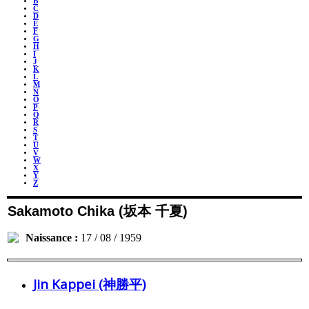
B
C
D
E
F
G
H
I
J
K
L
M
N
O
P
Q
R
S
T
U
V
W
X
Y
Z
Sakamoto Chika (坂本 千夏)
Naissance :
17 / 08 / 1959
Jin Kappei (神勝平)