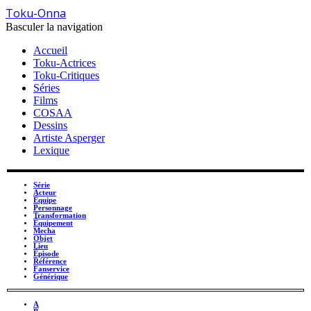
Toku-Onna
Basculer la navigation
Accueil
Toku-Actrices
Toku-Critiques
Séries
Films
COSAA
Dessins
Artiste Asperger
Lexique
Série
Acteur
Équipe
Personnage
Transformation
Équipement
Mecha
Objet
Lieu
Épisode
Référence
Fanservice
Générique
A