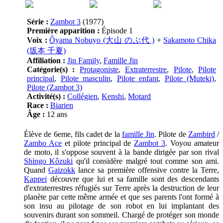
Série :
Zambot 3
(1977)
Première apparition :
Épisode 1
Voix :
Ôyama Nobuyo (大山 のぶ代 )
+
Sakamoto Chika
(坂本 千夏)
Affiliation :
Jin Family
,
Famille Jin
Catégorie(s) :
Protagoniste
,
Extraterrestre
,
Pilote
,
Pilote
principal
,
Pilote masculin
,
Pilote enfant
,
Pilote (Muteki)
,
Pilote (Zambot 3)
Activité(s) :
Collégien
,
Kenshi
,
Motard
Race :
Biarien
Âge :
12 ans
Élève de 6eme, fils cadet de la
famille Jin
. Pilote de
Zambird
/
Zambo Ace
et pilote principal de
Zambot 3
. Voyou amateur
de moto, il s'oppose souvent à la bande dirigée par son rival
Shingo Kôzuki
qu'il considère malgré tout comme son ami.
Quand
Gaizokk
lance sa première offensive contre la Terre,
Kappei
découvre que lui et sa famille sont des descendants
d'extraterrestres réfugiés sur Terre après la destruction de leur
planète par cette même armée et que ses parents l'ont formé à
son insu au pilotage de son robot en lui implantant des
souvenirs durant son sommeil. Chargé de protéger son monde