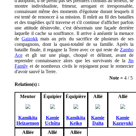
d'adoption, il ne prend pas ses premiers combats au sérieux, se
montre individualiste, frimeur, arrogant et irresponsable,
connaissant même des moments d'égoïsme durant lesquels il
est tenté de renoncer à sa mission. Il mûrit au fil des batailles
et des tragédies qu'il traverse et s'il continue d'afficher parfois
une attitude désinvolte, c'est désormais une façade derrière
laquelle il cache sa souffrance. Il arrive à anéantir la menace
de
Gaizokk
mais au prix du sacrifice de plusieurs de ses
compagnons, dont la quasi-totalité de sa famille. Après la
bataille finale, il regagne la Terre avec ce qui reste de
Zambo
Ace
et gît sur une plage, choqué et délirant, avant de
reprendre connaissance alors que les survivants de la
Jin
Family
et de nombreux civils le rejoignent pour le remercier
d'avoir sauvé la Terre.
Note =
4 / 5
Relation(s) :
Mentor
Équipier
Équipière
Allié
Allié
Kamikita
Kamie
Kamikita
Kamie
Kamie
Heizaemon
Uchûta
Keiko
Daita
Kazuyuki
Alliée
Allié
Alliée