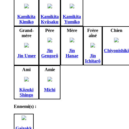
Kamikita
Kamikita
Kamikita
Kimiko
Kyûsaku
Yumiko
Grand-
Père
Mère
Frère
Chien
mère
aîné
Jin
Jin
Chiyonishiki
Jin Umee
Gengorô
Hanae
Jin
Ichitarô
Ami
Amie
Kôzuki
Michi
Shingo
Ennemi(s) :
Gaizokk