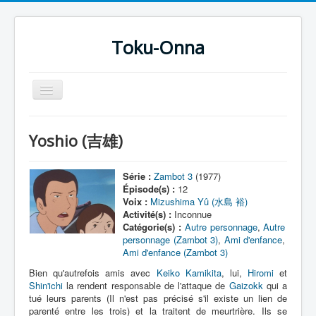
Toku-Onna
Basculer
la
navigation
Accueil
Yoshio (吉雄)
Toku-Actrices
Toku-Critiques
Série :
Zambot 3
(1977)
Épisode(s) :
12
Séries
Voix :
Mizushima Yû (水島 裕)
Activité(s) :
Inconnue
Films
Catégorie(s) :
Autre personnage
,
Autre
personnage (Zambot 3)
,
Ami d'enfance
,
COSAA
Ami d'enfance (Zambot 3)
Dessins
Bien qu'autrefois amis avec
Keiko Kamikita
, lui,
Hiromi
et
Shin'ichi
la rendent responsable de l'attaque de
Gaizokk
qui a
Artiste Asperger
tué leurs parents (Il n'est pas précisé s'il existe un lien de
parenté entre les trois) et la traitent de meurtrière. Ils se