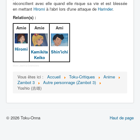
Lexique
réconcilient avec elle quand elle risque sa vie et est blessée
en mettant
Hiromi
à l'abri lors d'une attaque de
Harinder
.
Muteki chôjin Zambot 3 (無敵 超人
Relation(s) :
ザンボット 3) = Surhomme
invincible Zambot 3
Amie
Amie
Ami
Série
Hiromi
Kamikita
Shin'ichi
Personnages
Keiko
Véhicules
More Joomla Extensions
Robots
Vous êtes ici :
Accueil
Toku-Critiques
Anime
Zambot 3
Autre personnage (Zambot 3)
Objets
Yoshio (吉雄)
Lieux
Épisodes
Chronologie
© 2026 Toku-Onna
Haut de page
Références
Fanservice