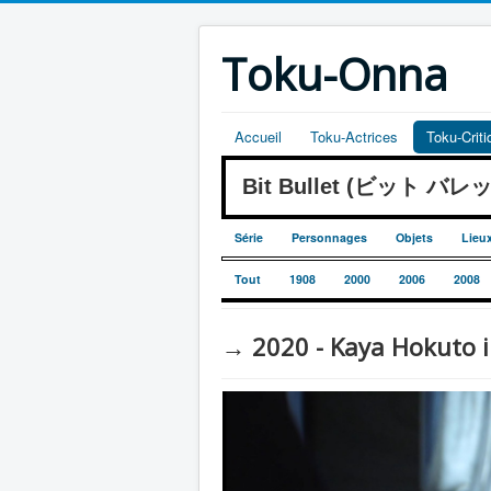
Toku-Onna
Accueil
Toku-Actrices
Toku-Crit
Bit Bullet (ビット バレ
Série
Personnages
Objets
Lieu
Tout
1908
2000
2006
2008
→ 2020 - Kaya Hokuto in