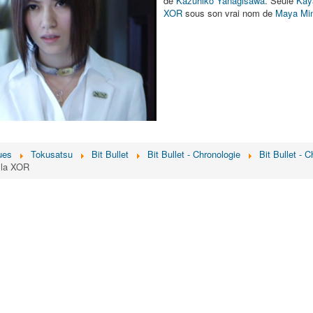
de
Kazuhiko Yanagisawa
. Seule
Kay
XOR
sous son vrai nom de
Maya Mi
ues
Tokusatsu
Bit Bullet
Bit Bullet - Chronologie
Bit Bullet - 
e la XOR