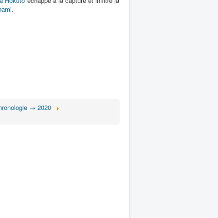
a Hokuto
échappe à la capture et infiltre la
nami
.
Chronologie → 2020