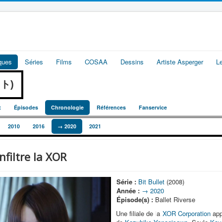
iques
Séries
Films
COSAA
Dessins
Artiste Asperger
L
ット)
x
Épisodes
Chronologie
Références
Fanservice
2010
2016
→ 2020
2021
filtre la XOR
Série :
Bit Bullet
(2008)
Année :
→ 2020
Épisode(s) :
Ballet Riverse
Une filiale de la
XOR Corporation
app