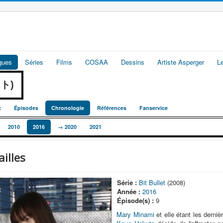
iques
Séries
Films
COSAA
Dessins
Artiste Asperger
L
ット)
x
Épisodes
Chronologie
Références
Fanservice
2010
2016
→ 2020
2021
ailles
Série :
Bit Bullet
(2008)
Année :
2016
Épisode(s) :
9
Mary Minami
et elle étant les derniè