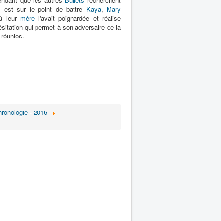
pendant que les autres
Bullets
recherchent
le est sur le point de battre
Kaya
,
Mary
où leur
mère
l'avait poignardée et réalise
ésitation qui permet à son adversaire de la
 réunies.
Chronologie - 2016