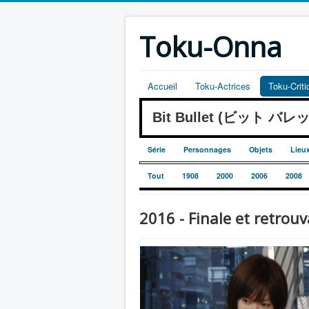
Toku-Onna
Accueil
Toku-Actrices
Toku-Crit
Bit Bullet (ビット バレ
Série
Personnages
Objets
Lieu
Tout
1908
2000
2006
2008
2016 - Finale et retrouv