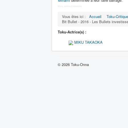
Minami
déterminée à leur faire barrage.
More Joomla Extensions
Vous êtes ici :
Accueil
Toku-Critiqu
Bit Bullet - 2016 - Les Bullets investis
Toku-Actrice(s) :
MIKU TAKAOKA
© 2026 Toku-Onna