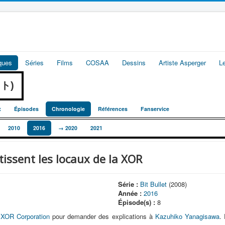
iques
Séries
Films
COSAA
Dessins
Artiste Asperger
L
ット)
x
Épisodes
Chronologie
Références
Fanservice
2010
2016
→ 2020
2021
tissent les locaux de la XOR
Série :
Bit Bullet
(2008)
Année :
2016
Épisode(s) :
8
a
XOR Corporation
pour demander des explications à
Kazuhiko Yanagisawa
.