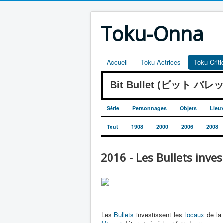
Toku-Onna
Accueil
Toku-Actrices
Toku-Crit
Bit Bullet (ビット バレ
Série
Personnages
Objets
Lieu
Tout
1908
2000
2006
2008
2016 - Les Bullets inves
Les
Bullets
investissent les
locaux
de l