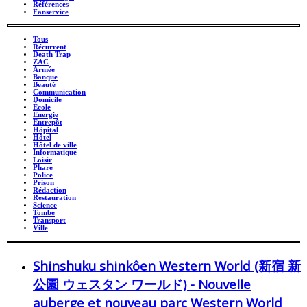
Références
Fanservice
Tous
Récurrent
Death Trap
ZAC
Armée
Banque
Beauté
Communication
Domicile
École
Énergie
Entrepôt
Hôpital
Hôtel
Hôtel de ville
Informatique
Loisir
Phare
Police
Prison
Rédaction
Restauration
Science
Tombe
Transport
Ville
Shinshuku shinkôen Western World (新宿 新
公園 ウェスタン ワールド) - Nouvelle
auberge et nouveau parc Western World