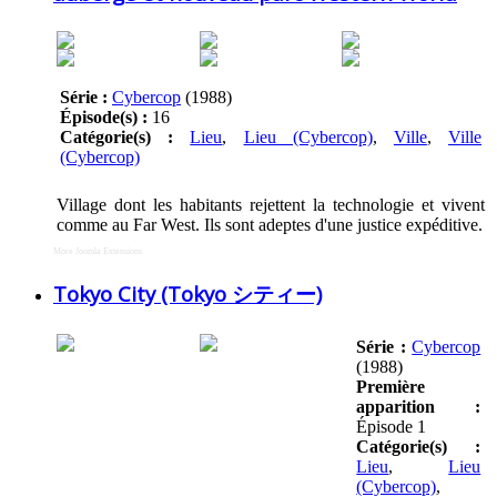
Série :
Cybercop
(1988)
Épisode(s) :
16
Catégorie(s) :
Lieu
,
Lieu (Cybercop)
,
Ville
,
Ville
(Cybercop)
Village dont les habitants rejettent la technologie et vivent
comme au Far West. Ils sont adeptes d'une justice expéditive.
More Joomla Extensions
Tokyo City (Tokyo シティー)
Série :
Cybercop
(1988)
Première
apparition :
Épisode 1
Catégorie(s) :
Lieu
,
Lieu
(Cybercop)
,