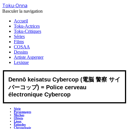
Toku-Onna
Basculer la navigation
Accueil
Toku-Actrices
Toku-Critiques
Séries
Films
COSAA
Dessins
Artiste Asperger
Lexique
Dennô keisatsu Cybercop (電脳 警察 サイ
バーコップ) = Police cerveau
électronique Cybercop
Série
Personnages
Mechas
Objets
Lieux
Épisodes
Chronologie