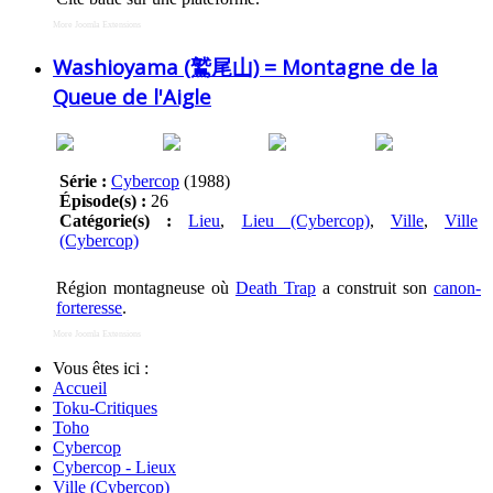
More Joomla Extensions
Washioyama (鷲尾山) = Montagne de la
Queue de l'Aigle
Série :
Cybercop
(1988)
Épisode(s) :
26
Catégorie(s) :
Lieu
,
Lieu (Cybercop)
,
Ville
,
Ville
(Cybercop)
Région montagneuse où
Death Trap
a construit son
canon-
forteresse
.
More Joomla Extensions
Vous êtes ici :
Accueil
Toku-Critiques
Toho
Cybercop
Cybercop - Lieux
Ville (Cybercop)