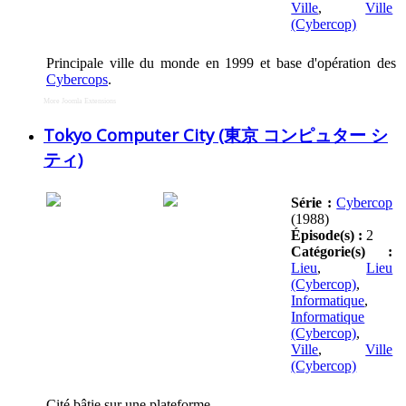
Ville
,
Ville
(Cybercop)
Principale ville du monde en 1999 et base d'opération des
Cybercops
.
More Joomla Extensions
Tokyo Computer City (東京 コンピュター シ
ティ)
Série :
Cybercop
(1988)
Épisode(s) :
2
Catégorie(s) :
Lieu
,
Lieu
(Cybercop)
,
Informatique
,
Informatique
(Cybercop)
,
Ville
,
Ville
(Cybercop)
Cité bâtie sur une plateforme.