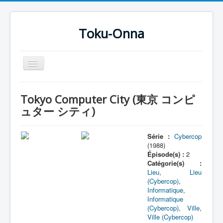
Toku-Onna
Basculer
la
navigation
Accueil
Tokyo Computer City (東京 コンピ
Toku-Actrices
ュター シティ)
Toku-Critiques
Série :
Cybercop
Séries
(1988)
Épisode(s) :
2
Films
Catégorie(s) :
Lieu
,
Lieu
COSAA
(Cybercop)
,
Dessins
Informatique
,
Informatique
Artiste Asperger
(Cybercop)
,
Ville
,
Ville (Cybercop)