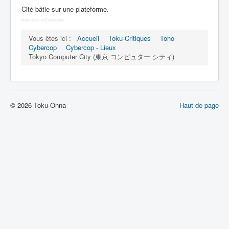
Lexique
Cité bâtie sur une plateforme.
More Joomla Extensions
Dennô keisatsu Cybercop (電脳 警
察 サイバーコップ) = Police
Vous êtes ici :
Accueil
Toku-Critiques
Toho
cerveau électronique Cybercop
Cybercop
Cybercop - Lieux
Tokyo Computer City (東京 コンピュター シティ)
Série
Personnages
Mechas
© 2026 Toku-Onna
Haut de page
Objets
Lieux
Épisodes
Chronologie
Références
Fanservice
Tous