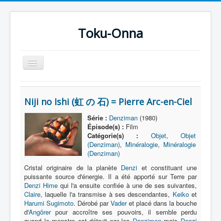
Toku-Onna
Basculer
la
navigation
Accueil
Niji no Ishi (虹 の 石) = Pierre Arc-en-Ciel
Toku-Actrices
Série :
Denziman
(1980)
Toku-Critiques
Épisode(s) :
Film
Catégorie(s) :
Objet
,
Objet
Séries
(Denziman)
,
Minéralogie
,
Minéralogie
(Denziman)
Films
Cristal originaire de la planète
Denzi
et constituant une
COSAA
puissante source d'énergie. Il a été apporté sur Terre par
Denzi Hime
qui l'a ensuite confiée à une de ses suivantes,
Dessins
Claire
, laquelle l'a transmise à ses descendantes,
Keiko
et
Harumi Sugimoto
. Dérobé par
Vader
et placé dans la bouche
Artiste Asperger
d'
Angôrer
pour accroître ses pouvoirs, il semble perdu
quand le monstre est détruit par les
Denzimen
mais
Denzi