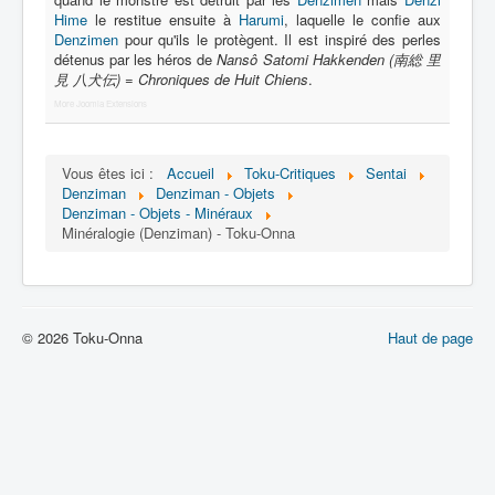
Lexique
Hime
le restitue ensuite à
Harumi
, laquelle le confie aux
Denzimen
pour qu'ils le protègent. Il est inspiré des perles
Denshi sentai Denziman (電子 戦
détenus par les héros de
Nansô Satomi Hakkenden (南総 里
隊 デンジマン) = Escadron
見 八犬伝) = Chroniques de Huit Chiens
.
électronique Denziman
More Joomla Extensions
Série
Vous êtes ici :
Accueil
Toku-Critiques
Sentai
Personnages
Denziman
Denziman - Objets
Denziman - Objets - Minéraux
Mechas
Minéralogie (Denziman) - Toku-Onna
Objets
Lieux
© 2026 Toku-Onna
Épisodes
Haut de page
Chronologie
Références
Fanservice
Tous