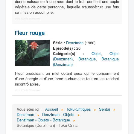
Lexique
donne naissance à une rose dont le fruit contient une copie
végétale de cette personne, laquelle s'autodétruit une fois
sa mission accomplie.
Denshi sentai Denziman (電子 戦
隊 デンジマン) = Escadron
More Joomla Extensions
électronique Denziman
Fleur rouge
Série
Série :
Denziman
(1980)
Épisode(s) :
20
Personnages
Catégorie(s) :
Objet
,
Objet
(Denziman)
,
Botanique
,
Botanique
Mechas
(Denziman)
Objets
Fleur produisant un miel dotant ceux qui le consomment
d'une énergie et d'une force surhumaine tout en les rendant
Lieux
incontrôlables.
More Joomla Extensions
Épisodes
Chronologie
Vous êtes ici :
Accueil
Toku-Critiques
Sentai
Références
Denziman
Denziman - Objets
Denziman - Objets - Botanique
Fanservice
Botanique (Denziman) - Toku-Onna
Tous