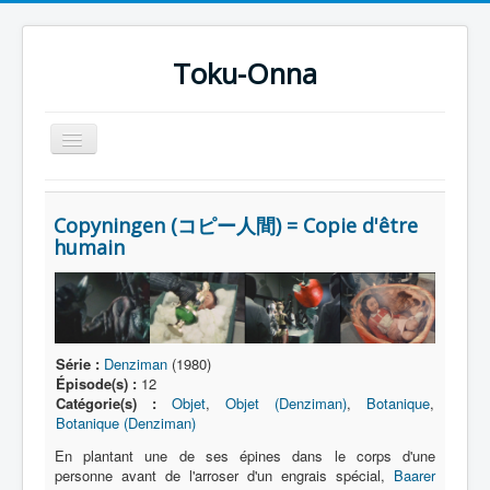
Toku-Onna
Basculer
la
navigation
Accueil
Copyningen (コピー人間) = Copie d'être
Toku-Actrices
humain
Toku-Critiques
Séries
Films
Série :
Denziman
(1980)
COSAA
Épisode(s) :
12
Catégorie(s) :
Objet
,
Objet (Denziman)
,
Botanique
,
Dessins
Botanique (Denziman)
Artiste Asperger
En plantant une de ses épines dans le corps d'une
personne avant de l'arroser d'un engrais spécial,
Baarer