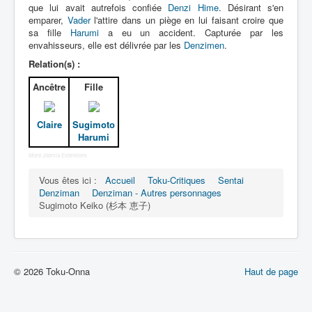
Lexique
que lui avait autrefois confiée
Denzi Hime
. Désirant s'en
emparer,
Vader
l'attire dans un piège en lui faisant croire que
Denshi sentai Denziman (電子 戦
sa fille
Harumi
a eu un accident. Capturée par les
envahisseurs, elle est délivrée par les
隊 デンジマン) = Escadron
Denzimen
.
électronique Denziman
Relation(s) :
Ancêtre
Fille
Série
Personnages
Claire
Sugimoto
Harumi
Mechas
More Joomla Extensions
Objets
Vous êtes ici :
Accueil
Toku-Critiques
Sentai
Lieux
Denziman
Denziman - Autres personnages
Sugimoto Keiko (杉本 恵子)
Épisodes
Chronologie
Références
© 2026 Toku-Onna
Haut de page
Fanservice
Denzimen