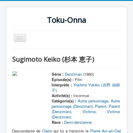
Toku-Onna
Basculer
la
navigation
Accueil
Sugimoto Keiko (杉本 恵子)
Toku-Actrices
Toku-Critiques
Série :
Denziman
(1980)
Épisode(s) :
Film
Séries
Interprète :
Yoshino Yukiko (吉野 由樹
子)
Films
Activité(s) :
Inconnue
Catégorie(s) :
Autre personnage
,
Autre
COSAA
personnage (Denziman)
,
Parent
,
Parent
(Denziman)
,
Victime
,
Victime
Dessins
(Denziman)
Race :
Demi-denzienne
Artiste Asperger
Descendante de
Claire
qui lui a transmis la
Pierre Arc-en-Ciel