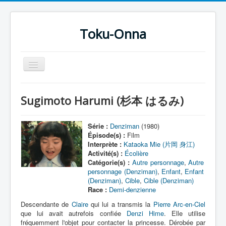
Toku-Onna
Basculer
la
navigation
Accueil
Sugimoto Harumi (杉本 はるみ)
Toku-Actrices
Toku-Critiques
Série :
Denziman
(1980)
Épisode(s) :
Film
Séries
Interprète :
Kataoka Mie (片岡 身江)
Activité(s) :
Écolière
Films
Catégorie(s) :
Autre personnage
,
Autre
personnage (Denziman)
,
Enfant
,
Enfant
COSAA
(Denziman)
,
Cible
,
Cible (Denziman)
Race :
Demi-denzienne
Dessins
Descendante de
Claire
qui lui a transmis la
Pierre Arc-en-Ciel
Artiste Asperger
que lui avait autrefois confiée
Denzi Hime
. Elle utilise
fréquemment l'objet pour contacter la princesse. Dérobée par