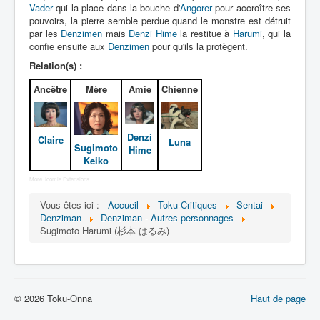
Lexique
Vader
qui la place dans la bouche d'
Angorer
pour accroître ses
pouvoirs, la pierre semble perdue quand le monstre est détruit
Denshi sentai Denziman (電子 戦
par les
Denzimen
mais
Denzi Hime
la restitue à
Harumi
, qui la
confie ensuite aux
隊 デンジマン) = Escadron
Denzimen
pour qu'ils la protègent.
électronique Denziman
Relation(s) :
Ancêtre
Mère
Amie
Chienne
Série
Personnages
Denzi
Claire
Luna
Mechas
Sugimoto
Hime
Keiko
Objets
More Joomla Extensions
Lieux
Vous êtes ici :
Accueil
Toku-Critiques
Sentai
Denziman
Denziman - Autres personnages
Épisodes
Sugimoto Harumi (杉本 はるみ)
Chronologie
Références
Fanservice
© 2026 Toku-Onna
Haut de page
Denzimen