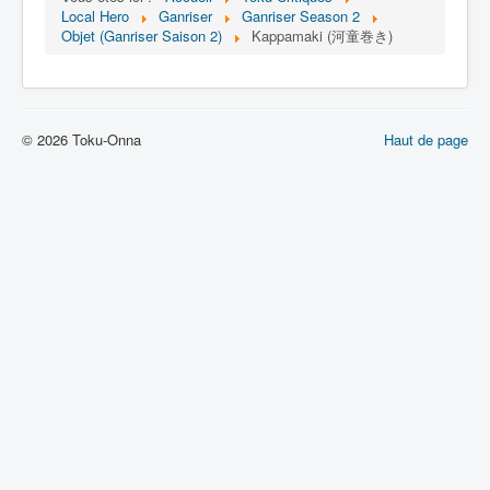
Lexique
Local Hero
Ganriser
Ganriser Season 2
Objet (Ganriser Saison 2)
Kappamaki (河童巻き)
Tetsujin Ganriser Season 2 (鉄神
ガンライザー シーズン 2) = Dieu de
fer Ganriser Saison 2
© 2026 Toku-Onna
Haut de page
Série
Personnages
Objets
Lieux
Épisodes
Chronologie
Références
Tous
Art
Bijou