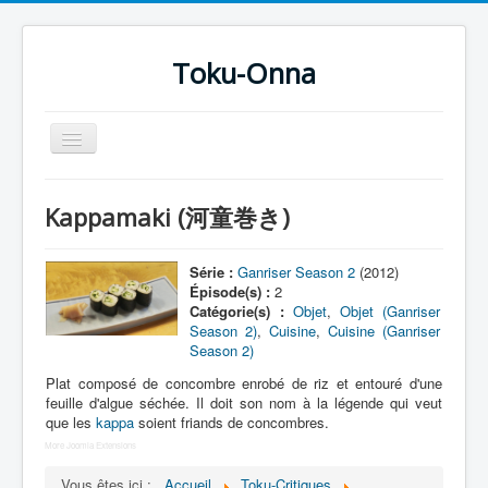
Toku-Onna
Basculer
la
navigation
Accueil
Kappamaki (河童巻き)
Toku-Actrices
Toku-Critiques
Série :
Ganriser Season 2
(2012)
Épisode(s) :
2
Séries
Catégorie(s) :
Objet
,
Objet (Ganriser
Season 2)
,
Cuisine
,
Cuisine (Ganriser
Films
Season 2)
COSAA
Plat composé de concombre enrobé de riz et entouré d'une
feuille d'algue séchée. Il doit son nom à la légende qui veut
Dessins
que les
kappa
soient friands de concombres.
More Joomla Extensions
Artiste Asperger
Vous êtes ici :
Accueil
Toku-Critiques