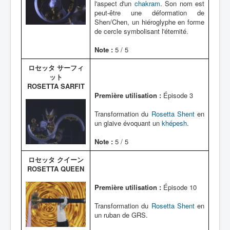
l'aspect d'un
chakram
. Son nom est
peut-être une déformation de
Shen/Chen, un hiéroglyphe en forme
de cercle symbolisant l'éternité.
Note :
5 / 5
ロセッタ サーフィ
ット
ROSETTA SARFIT
Première utilisation :
Épisode 3
Transformation du
Rosetta Shent
en
un glaive évoquant un
khépesh
.
Note :
5 / 5
ロセッタ クイーン
ROSETTA QUEEN
Première utilisation :
Épisode 10
Transformation du
Rosetta Shent
en
un ruban de GRS.