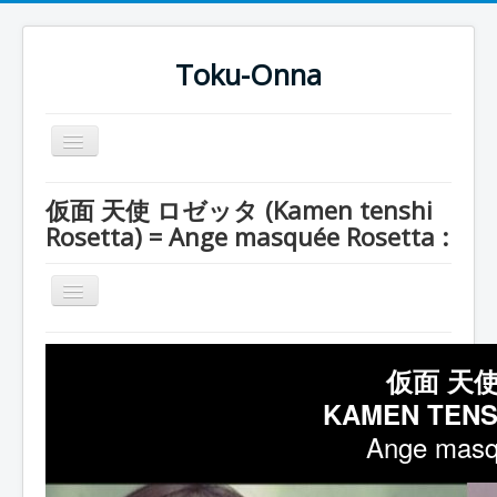
Toku-Onna
Basculer
la
navigation
Accueil
仮面 天使 ロゼッタ (Kamen tenshi
Rosetta) = Ange masquée Rosetta :
Toku-Actrices
Toku-Critiques
Basculer
Séries
la
navigation
Série
Films
仮面 天使
Rosetta
COSAA
KAMEN TENSH
Pharaon
Dessins
Ange masqu
Freia
Artiste Asperger
Entourage