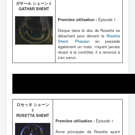
ガサール シェーント
GATHAR SHENT
Première utilisation :
Épisode 1
Disque dans le dos de Rosetta se
détachant pour devenir le
Rosetta
Shent
.
Pharaon
en possède
également un mais, n'ayant jamais
réussi à le contrôler, il a renoncé à
s'en servir.
ロセッタ シェーン
ト
ROSETTA SHENT
Première utilisation :
Épisode 1
Arme principale de Rosetta ayant