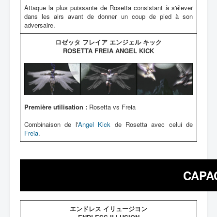
Attaque la plus puissante de Rosetta consistant à s'élever
dans les airs avant de donner un coup de pied à son
adversaire.
ロゼッタ フレイア エンジェル キック
ROSETTA FREIA ANGEL KICK
Première utilisation :
Rosetta vs Freia
Combinaison de l'
Angel Kick
de Rosetta avec celui de
Freia
.
CAPA
エンドレス イリュージヨン