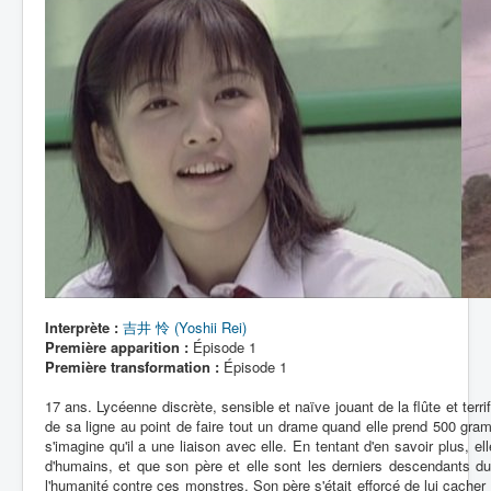
Lexique
Dueltos
Artefacts
Environnement
Épisodes
Chronologie
Interprète :
吉井 怜 (Yoshii Rei)
Première apparition :
Épisode 1
Première transformation :
Épisode 1
17 ans. Lycéenne discrète, sensible et naïve jouant de la flûte et ter
de sa ligne au point de faire tout un drame quand elle prend 500 gram
s'imagine qu'il a une liaison avec elle. En tentant d'en savoir plus, e
d'humains, et que son père et elle sont les derniers descendants d
l'humanité contre ces monstres. Son père s'était efforcé de lui cacher