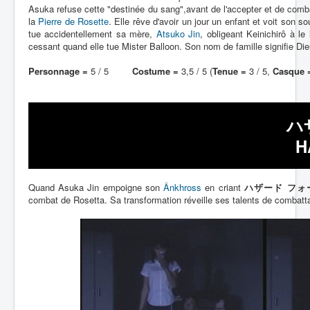
Asuka refuse cette "destinée du sang",avant de l'accepter et de comba
la
Pierre de Rosette
. Elle rêve d'avoir un jour un enfant et voit son 
tue accidentellement sa mère,
Atsuko Jin
, obligeant Keinichirô à le
cessant quand elle tue Mister Balloon. Son nom de famille signifie Die
Personnage =
5 / 5
Costume =
3,5 / 5 (
Tenue =
3 / 5,
Casque 
ハ
H
Quand Asuka Jin empoigne son
Ânkhross
en criant
ハザード フォーム!
combat de Rosetta. Sa transformation réveille ses talents de combatta