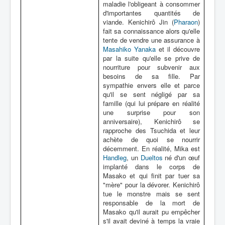
maladie l'obligeant à consommer
d'importantes quantités de
viande. Kenichirô Jin (
Pharaon
)
fait sa connaissance alors qu'elle
tente de vendre une assurance à
Masahiko Yanaka
et il découvre
par la suite qu'elle se prive de
nourriture pour subvenir aux
besoins de sa fille. Par
sympathie envers elle et parce
qu'il se sent négligé par sa
famille (qui lui prépare en réalité
une surprise pour son
anniversaire), Kenichirô se
rapproche des Tsuchida et leur
achète de quoi se nourrir
décemment. En réalité, Mika est
Handleg
, un
Dueltos
né d'un œuf
implanté dans le corps de
Masako et qui finit par tuer sa
"mère" pour la dévorer. Kenichirô
tue le monstre mais se sent
responsable de la mort de
Masako qu'il aurait pu empêcher
s'il avait deviné à temps la vraie