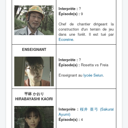
Interprète :
?
Épisode(s) :
9
Chef de chantier dirigeant la
construction d'un terrain de jeu
dans une forêt. Il est tué par
Ecoreine
.
ENSEIGNANT
Interprète :
?
Épisode(s) :
Rosetta vs Freia
Enseignant au
lycée Seiun
.
平林 かおり
HIRABAYASHI KAORI
Interprète :
桜井 亜弓 (Sakurai
Ayumi)
Épisode(s) :
4