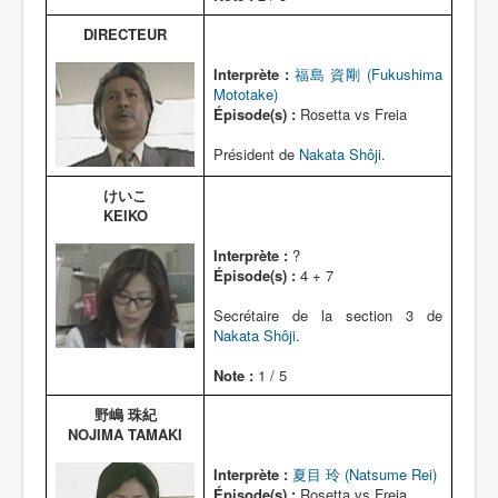
DIRECTEUR
Interprète :
福島 資剛 (Fukushima
Mototake)
Épisode(s) :
Rosetta vs Freia
Président de
Nakata Shôji
.
けいこ
KEIKO
Interprète :
?
Épisode(s) :
4 + 7
Secrétaire de la section 3 de
Nakata Shôji
.
Note :
1 / 5
野嶋 珠紀
NOJIMA TAMAKI
Interprète :
夏目 玲 (Natsume Rei)
Épisode(s) :
Rosetta vs Freia