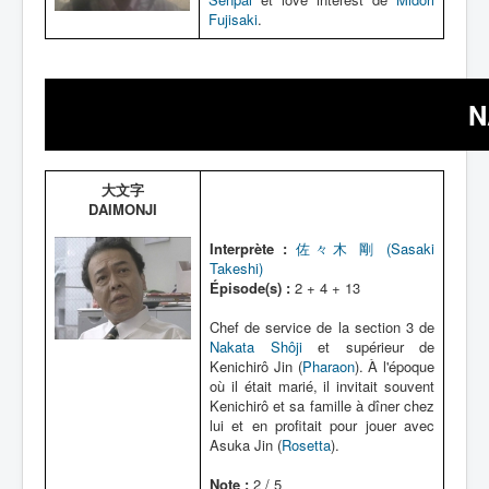
Fujisaki
.
N
大文字
DAIMONJI
Interprète :
佐々木 剛 (Sasaki
Takeshi)
Épisode(s) :
2 + 4 + 13
Chef de service de la section 3 de
Nakata Shôji
et supérieur de
Kenichirô Jin (
Pharaon
). À l'époque
où il était marié, il invitait souvent
Kenichirô et sa famille à dîner chez
lui et en profitait pour jouer avec
Asuka Jin (
Rosetta
).
Note :
2 / 5