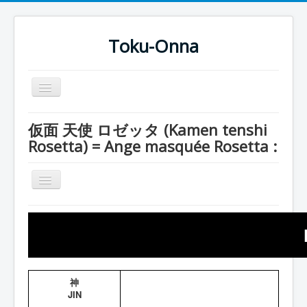
Toku-Onna
Basculer
la
navigation
Accueil
仮面 天使 ロゼッタ (Kamen tenshi
Rosetta) = Ange masquée Rosetta :
Toku-Actrices
Toku-Critiques
Basculer
Séries
la
navigation
Série
Films
Rosetta
COSAA
Pharaon
Dessins
神
Freia
Artiste Asperger
JIN
Entourage