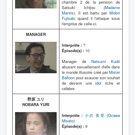
chambre 2 de la pension de
Satsuki Ichijou (
Madame
Mantis
). Il est battu par
Midori
Fujisaki
quand il l'attaque sous
l'emprise de celle-ci.
MANAGER
Interprète :
?
Épisode(s) :
10
Manager de
Natsumi Kudô
abusant sexuellement d'elle dans
le monde illusoire créé par
Mister
Balloon
pour exaucer son souhait
de devenir une
idol
riche et
célèbre.
野原 ユリ
NOBARA YURI
Interprète :
小沢 美里 (Ozawa
Misato)
Épisode(s) :
9