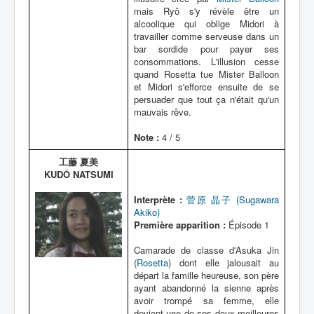
mais Ryô s'y révèle être un
alcoolique qui oblige Midori à
travailler comme serveuse dans un
bar sordide pour payer ses
consommations. L'illusion cesse
quand Rosetta tue Mister Balloon
et Midori s'efforce ensuite de se
persuader que tout ça n'était qu'un
mauvais rêve.
Note :
4 / 5
工藤 夏美
KUDÔ NATSUMI
Interprète :
菅原 晶子 (Sugawara
Akiko)
Première apparition :
Épisode 1
Camarade de classe d'Asuka Jin
(
Rosetta
) dont elle jalousait au
départ la famille heureuse, son père
ayant abandonné la sienne après
avoir trompé sa femme, elle
devient une de ses deux meilleures