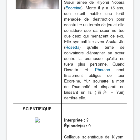
Sœur aînée de Kiyomi Nobara
(
Ecoreine
). Morte il y a 15 ans,
son esprit habite une forêt
menacée de destruction pour
construire un terrain de jeu et elle
considère que sa sœur ne tue
que ceux qui menacent celle-ci.
Elle sympathise avec Asuka Jin
(
Rosetta
) qu'elle tente de
convaincre d'épargner sa sœur
contre la promesse qu'elle ne
tuera plus personne. Quand
Rosetta et
Pharaon
sont
finalement obligés de tuer
Ecoreine, Yuri souhaite la mort
de l'humanité et disparaît en
laissant un lis (百合 = Yuri)
derrière elle.
SCIENTIFIQUE
Interprète :
?
Épisode(s) :
9
Collègue scientifique de Kiyomi