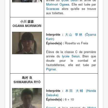
Morimori Ogawa
. Elle est tuée par
Scaracas
alors qu'elle se trouve
aux toilettes.
小川 森森
OGAWA MORIMORI
Interprète :
大山 華林 (Ôyama
Karin)
Épisode(s) :
Rosetta vs Freia
Élève de la classe C de première
année du
lycée Seiun
. Bien que
douée pour le combat et
l'autodéfense, elle est tuée par
Pigmer
.
島村 良
SHIMAMURA RYÔ
Interprète :
本田 大輔 (Honda
Daisuke)
Épisode(s) :
6 + 10
Senpai
et love interest de
Midori