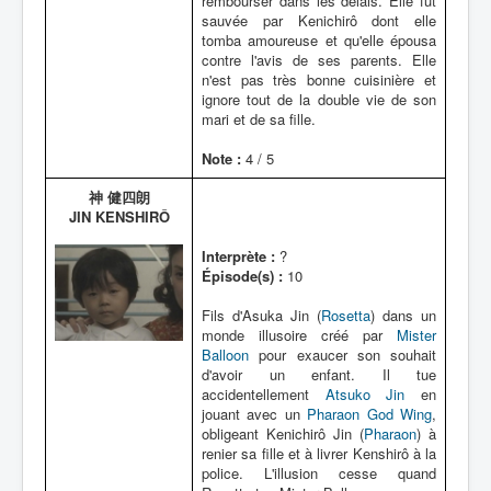
rembourser dans les délais. Elle fut
sauvée par Kenichirô dont elle
tomba amoureuse et qu'elle épousa
contre l'avis de ses parents. Elle
n'est pas très bonne cuisinière et
ignore tout de la double vie de son
mari et de sa fille.
Note :
4 / 5
神 健四朗
JIN KENSHIRÔ
Interprète :
?
Épisode(s) :
10
Fils d'Asuka Jin (
Rosetta
) dans un
monde illusoire créé par
Mister
Balloon
pour exaucer son souhait
d'avoir un enfant. Il tue
accidentellement
Atsuko Jin
en
jouant avec un
Pharaon God Wing
,
obligeant Kenichirô Jin (
Pharaon
) à
renier sa fille et à livrer Kenshirô à la
police. L'illusion cesse quand