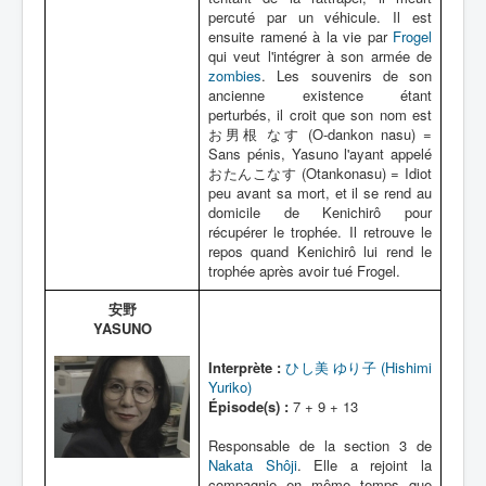
percuté par un véhicule. Il est
ensuite ramené à la vie par
Frogel
qui veut l'intégrer à son armée de
zombies
. Les souvenirs de son
ancienne existence étant
perturbés, il croit que son nom est
お男根 なす (O-dankon nasu) =
Sans pénis, Yasuno l'ayant appelé
おたんこなす (Otankonasu) = Idiot
peu avant sa mort, et il se rend au
domicile de Kenichirô pour
récupérer le trophée. Il retrouve le
repos quand Kenichirô lui rend le
trophée après avoir tué Frogel.
安野
YASUNO
Interprète :
ひし美 ゆり子 (Hishimi
Yuriko)
Épisode(s) :
7 + 9 + 13
Responsable de la section 3 de
Nakata Shôji
. Elle a rejoint la
compagnie en même temps que