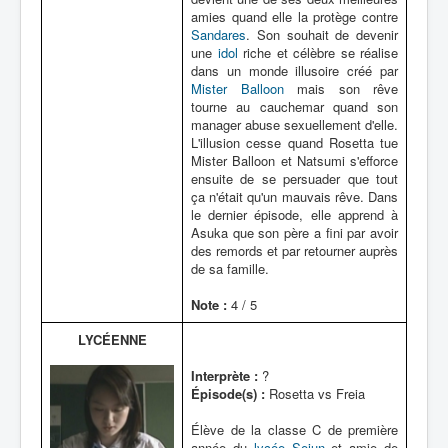
amies quand elle la protège contre
Sandares
. Son souhait de devenir
une
idol
riche et célèbre se réalise
dans un monde illusoire créé par
Mister Balloon
mais son rêve
tourne au cauchemar quand son
manager abuse sexuellement d'elle.
L'illusion cesse quand Rosetta tue
Mister Balloon et Natsumi s'efforce
ensuite de se persuader que tout
ça n'était qu'un mauvais rêve. Dans
le dernier épisode, elle apprend à
Asuka que son père a fini par avoir
des remords et par retourner auprès
de sa famille.
Note :
4 / 5
LYCÉENNE
Interprète :
?
Épisode(s) :
Rosetta vs Freia
Élève de la classe C de première
année du
lycée Seiun
et amie de