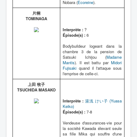
Nobara (
Ecoreine
).
片桐
TOMINAGA
Interprète :
?
Épisode(s) :
6
Bodybuildeur logeant dans la
chambre 3 de la pension de
Satsuki Ichijou (
Madame
Mantis
). Il est battu par
Midori
Fujisaki
quand il l'attaque sous
l'emprise de celle-ci.
上田 牧子
TSUCHIDA MASAKO
Interprète :
湯浅 けい子 (Yuasa
Keiko)
Épisode(s) :
7-8
Vendeuse d'assurances-vie pour
la société Kawada élevant seule
sa fille Mika qui souffre d'une