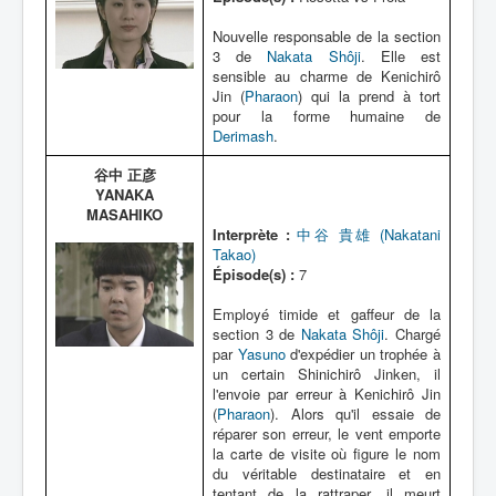
Nouvelle responsable de la section
3 de
Nakata Shôji
. Elle est
sensible au charme de Kenichirô
Jin (
Pharaon
) qui la prend à tort
pour la forme humaine de
Derimash
.
谷中 正彦
YANAKA
MASAHIKO
Interprète :
中谷 貴雄 (Nakatani
Takao)
Épisode(s) :
7
Employé timide et gaffeur de la
section 3 de
Nakata Shôji
. Chargé
par
Yasuno
d'expédier un trophée à
un certain Shinichirô Jinken, il
l'envoie par erreur à Kenichirô Jin
(
Pharaon
). Alors qu'il essaie de
réparer son erreur, le vent emporte
la carte de visite où figure le nom
du véritable destinataire et en
tentant de la rattraper, il meurt