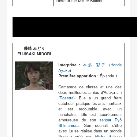
Rosetta tue Mister Balloon.
藤崎 みどり
FUJISAKI MIDORI
Interprète :
本多 彩子 (Honda
Ayako)
Première apparition :
Épisode 1
Camarade de classe et une des
deux meilleures amies d'Asuka Jin
(
Rosetta
). Elle a un grand frère
catcheur, pratique les arts martiaux
et est redoutable avec un
nunchaku. Elle est secrètement
amoureuse de son
senpai
Ryô
Shimamura
. Son souhait d'être
avec lui se réalise dans un monde
illusoire créé par
Mister Balloon