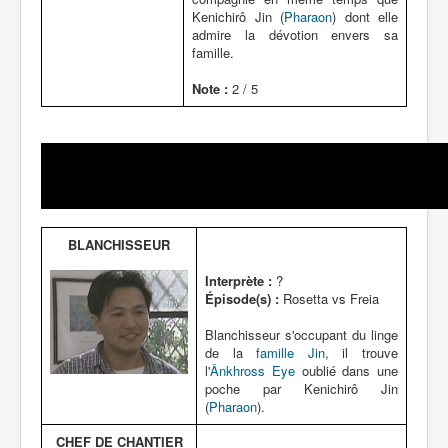
Kenichirô Jin (
Pharaon
) dont elle
admire la dévotion envers sa
famille.
Note :
2 / 5
BLANCHISSEUR
Interprète :
?
Épisode(s) :
Rosetta vs Freia
Blanchisseur s'occupant du linge
de la
famille Jin
, il trouve
l'
Ânkhross Eye
oublié dans une
poche par Kenichirô Jin
(
Pharaon
).
CHEF DE CHANTIER