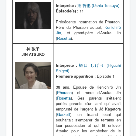
Lexique
Interprète :
潮 哲也 (Ushio Tetsuya)
Dueltos
Épisode(s) :
11
Artefacts
Précédente incarnation de Pharaon.
Père du Pharaon actuel,
Kenichirô
Environnement
Jin
, et grand-père d'Asuka Jin
(
Rosetta
).
Épisodes
神 敦子
Chronologie
JIN ATSUKO
Interprète :
樋口 しげり (Higuchi
Shigeri)
Première apparition :
Épisode 1
38 ans. Épouse de Kenichirô Jin
(
Pharaon
) et mère d'Asuka Jin
(
Rosetta
). Ses parents s'étaient
portés garants d'un ami qui avait
emprunté de l'argent à Jô Kagetora
(
Garzett
), un truand local qui
souhaitait s'emparer de terrains en
leur possession et qui fit enlever
Atsuko pour les empêcher de le