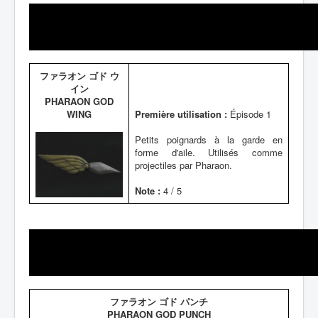
ファラオン ゴド ウ
イン
PHARAON GOD
WING
Première utilisation :
Épisode 1
Petits poignards à la garde en
forme d'aile. Utilisés comme
projectiles par Pharaon.
Note :
4 / 5
ファラオン ゴド パンチ
PHARAON GOD PUNCH