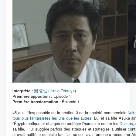
Lexique
Dueltos
Artefacts
Environnement
Épisodes
Chronologie
Interprète :
潮 哲也 (Ushio Tetsuya)
Première apparition :
Épisode 1
Première transformation :
Épisode 1
45 ans. Responsable de la section 3 de la société commerciale
Naka
tous plus fantaisistes les uns que les autres
. Lui et sa fille Asuka Jin
l'Égypte antique et chargés de protéger l'humanité contre les
Dueltos
,
sa fille, il lui suggère parfois des attaques et stratégies à utiliser 
et avait quitté le domicile familial, ce qui l'avait amené à rencontrer
At