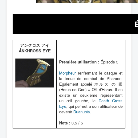
アンクロス アイ
ÂNKHROSS EYE
Première utilisation :
Épisode 3
Morpheur
renfermant le casque et
la tenue de combat de Pharaon.
Également appelé ホルス の 眼
(Horus no Gan) = Œil d'Horus. Il en
existe un deuxième représentant
un œil gauche, le
Death Cross
Eye
, qui permet à son utilisateur de
devenir
Duanubis
.
Note :
3,5 / 5