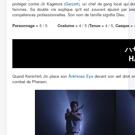
protéger contre Jô Kagetora (
Garzett
), un chef de gang local qui éta
femmes. Sa double vie explique qu'il est souvent épuisé par se
compétences professionnelles. Son nom de famille signifie Dieu.
Personnage =
5 / 5
Costume =
4 / 5 (
Tenue =
4 / 5,
Casque =
4
ハ
H
Quand Kenichirô Jin place son
Ânkhross Eye
devant son œil droit e
combat de Pharaon.