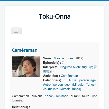
Toku-Onna
Basculer
la
navigation
Accueil
Caméraman
Toku-Actrices
Série :
Miracle Tunes
(2017)
Toku-Critiques
Épisode(s) :
7
Interprète :
Nagumo Michitsugu (南雲
Séries
美智次)
Activité(s) :
Caméraman
Films
Catégorie(s) :
Autre personnage
,
COSAA
Autre personnage (Miracle Tunes)
,
Journaliste (Miracle Tunes)
Dessins
Caméraman suivant
Kanon Ichinose
durant toute une
journée.
Artiste Asperger
Relation(s) :