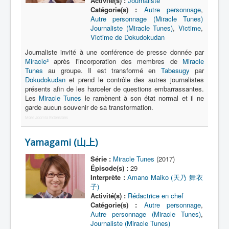
Activité(s) :
Journaliste
Catégorie(s) :
Autre personnage
,
Autre personnage (Miracle Tunes)
Journaliste (Miracle Tunes)
,
Victime
,
Victime de Dokudokudan
Journaliste invité à une conférence de presse donnée par
Miracle²
après l'incorporation des membres de
Miracle
Tunes
au groupe. Il est transformé en
Tabesugy
par
Dokudokudan
et prend le contrôle des autres journalistes
présents afin de les harceler de questions embarrassantes.
Les
Miracle Tunes
le ramènent à son état normal et il ne
garde aucun souvenir de sa transformation.
More Joomla Extensions
Yamagami (山上)
Série :
Miracle Tunes
(2017)
Épisode(s) :
29
Interprète :
Amano Maiko (天乃 舞衣
子)
Activité(s) :
Rédactrice en chef
Catégorie(s) :
Autre personnage
,
Autre personnage (Miracle Tunes)
,
Journaliste (Miracle Tunes)