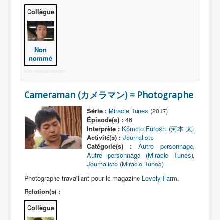
Lexique
Collègue
Idol senshi Miracle Tunes ! (アイ
ドル 戦士 ミラクル ちゅーんず !) =
Idoles guerrières Miracle Tunes !
Non
nommé
Série
More Joomla Extensions
Personnages
Cameraman (カメラマン) = Photographe
Véhicules
Série :
Miracle Tunes
(2017)
Objets
Épisode(s) :
46
Interprète :
Kômoto Futoshi (河本 太)
Lieux
Activité(s) :
Journaliste
Catégorie(s) :
Autre personnage
,
Épisodes
Autre personnage (Miracle Tunes)
,
Journaliste (Miracle Tunes)
Chronologie
Photographe travaillant pour le magazine
Lovely Farm
.
Références
Relation(s) :
Miracle Tunes
Collègue
Entourage