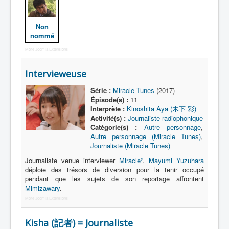
Dokudokudan
Non
Autre
nommé
More Joomla Extensions
Déguisements
_
Intervieweuse
[]
Série :
Miracle Tunes
(2017)
_
Épisode(s) :
11
Tous
Interprète :
Kinoshita Aya (木下 彩)
Activité(s) :
Journaliste radiophonique
Acteur
Catégorie(s) :
Autre personnage
,
Autre personnage (Miracle Tunes)
,
Animal
Journaliste (Miracle Tunes)
Animateur
Journaliste venue interviewer
Miracle²
.
Mayumi Yuzuhara
déploie des trésors de diversion pour la tenir occupé
Chanteur
pendant que les sujets de son reportage affrontent
Mimizawary
.
Cible
More Joomla Extensions
Coach
Kisha (記者) = Journaliste
Commerçant