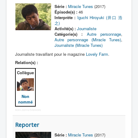
Série :
Miracle Tunes
(2017)
Enfant
Épisode(s) :
46
Interprète :
Iguchi Hiroyuki (井口 浩
Enseignant
之)
Activité(s) :
Journaliste
Groupe
Catégorie(s) :
Autre personnage
,
Autre personnage (Miracle Tunes)
,
Guest
Journaliste (Miracle Tunes)
Homme d'affaires
Journaliste travaillant pour le magazine
Lovely Farm
.
Relation(s) :
Humoriste
Collègue
Journaliste
Médecin
Musicien
Non
nommé
Parent
More Joomla Extensions
Réalisateur
Reporter
Scientifique
Série :
Miracle Tunes
(2017)
Victime