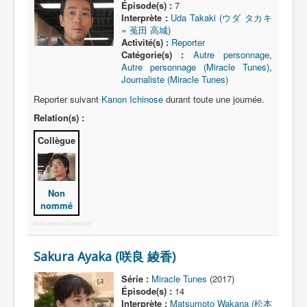
Épisode(s) :
7
Interprète :
Uda Takaki (ウダ タカキ
Autre
= 菟田 高城)
Activité(s) :
Reporter
Catégorie(s) :
Autre personnage
,
Autre personnage (Miracle Tunes)
,
Journaliste (Miracle Tunes)
Reporter suivant
Kanon Ichinose
durant toute une journée.
Relation(s) :
Collègue
Non
nommé
More Joomla Extensions
Sakura Ayaka (咲良 綾香)
Série :
Miracle Tunes
(2017)
Épisode(s) :
14
Interprète :
Matsumoto Wakana (松本