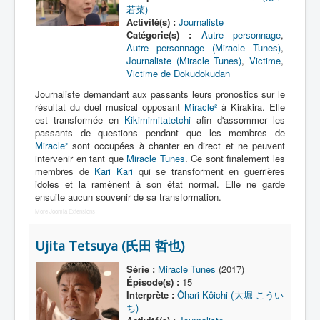
若菜)
Activité(s) :
Journaliste
Catégorie(s) :
Autre personnage
,
Autre personnage (Miracle Tunes)
,
Journaliste (Miracle Tunes)
,
Victime
,
Victime de Dokudokudan
Journaliste demandant aux passants leurs pronostics sur le
résultat du duel musical opposant
Miracle²
à Kirakira. Elle
est transformée en
Kikimimitatetchi
afin d'assommer les
passants de questions pendant que les membres de
Miracle²
sont occupées à chanter en direct et ne peuvent
intervenir en tant que
Miracle Tunes
. Ce sont finalement les
membres de
Kari Kari
qui se transforment en guerrières
idoles et la ramènent à son état normal. Elle ne garde
ensuite aucun souvenir de sa transformation.
More Joomla Extensions
Ujita Tetsuya (氏田 哲也)
Série :
Miracle Tunes
(2017)
Épisode(s) :
15
Interprète :
Ôhari Kôichi (大堀 こうい
ち)