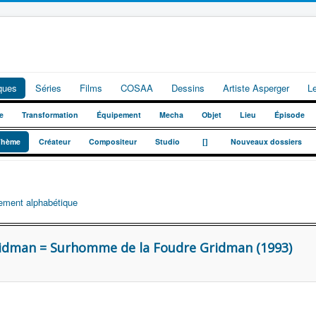
iques
Séries
Films
COSAA
Dessins
Artiste Asperger
L
e
Transformation
Équipement
Mecha
Objet
Lieu
Épisode
_
_
Thème
Créateur
Compositeur
Studio
[]
Nouveaux dossiers
ement alphabétique
idman = Surhomme de la Foudre Gridman (1993)