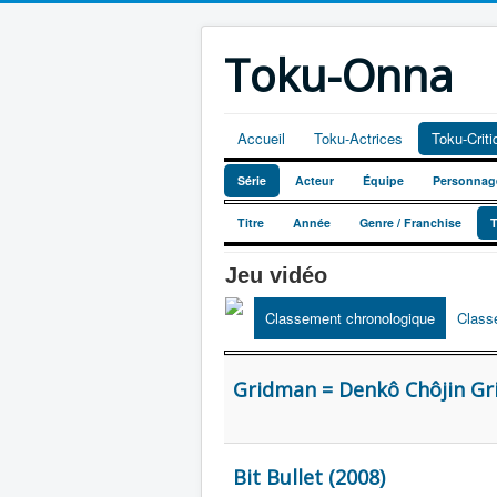
Toku-Onna
Accueil
Toku-Actrices
Toku-Crit
Série
Acteur
Équipe
Personnag
Titre
Année
Genre / Franchise
Jeu vidéo
Classement chronologique
Class
Gridman = Denkô Chôjin Gr
Bit Bullet (2008)