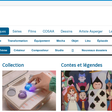
iques
Séries
Films
COSAA
Dessins
Artiste Asperger
L
e
Transformation
Équipement
Mecha
Objet
Lieu
Épisode
_
_
Thème
Créateur
Compositeur
Studio
[]
Nouveaux dossiers
Collection
Contes et légendes