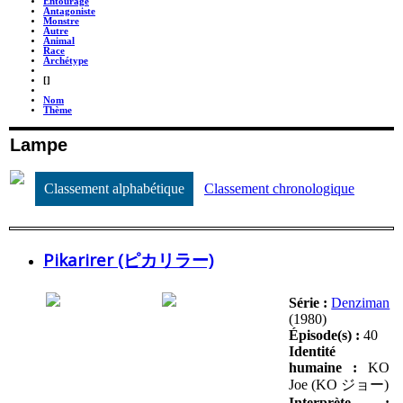
Entourage
Antagoniste
Monstre
Autre
Animal
Race
Archétype
_
[]
_
Nom
Thème
Lampe
Classement alphabétique
Classement chronologique
Pikarirer (ピカリラー)
Série :
Denziman
(1980)
Épisode(s) :
40
Identité
humaine :
KO
Joe (KO ジョー)
Interprète :