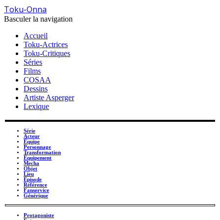
Toku-Onna
Basculer la navigation
Accueil
Toku-Actrices
Toku-Critiques
Séries
Films
COSAA
Dessins
Artiste Asperger
Lexique
Série
Acteur
Équipe
Personnage
Transformation
Équipement
Mecha
Objet
Lieu
Épisode
Référence
Fanservice
Générique
Protagoniste