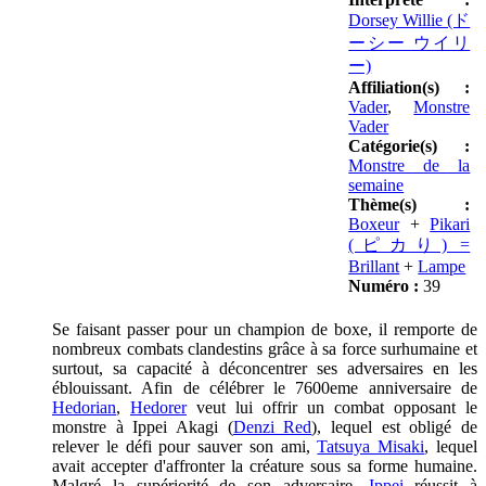
Dorsey Willie (ド
ーシー ウイリ
ー)
Affiliation(s) :
Vader
,
Monstre
Vader
Catégorie(s) :
Monstre de la
semaine
Thème(s) :
Boxeur
+
Pikari
(ピカり) =
Brillant
+
Lampe
Numéro :
39
Se faisant passer pour un champion de boxe, il remporte de
nombreux combats clandestins grâce à sa force surhumaine et
surtout, sa capacité à déconcentrer ses adversaires en les
éblouissant. Afin de célébrer le 7600eme anniversaire de
Hedorian
,
Hedorer
veut lui offrir un combat opposant le
monstre à Ippei Akagi (
Denzi Red
), lequel est obligé de
relever le défi pour sauver son ami,
Tatsuya Misaki
, lequel
avait accepter d'affronter la créature sous sa forme humaine.
Malgré la supériorité de son adversaire,
Ippei
réussit à